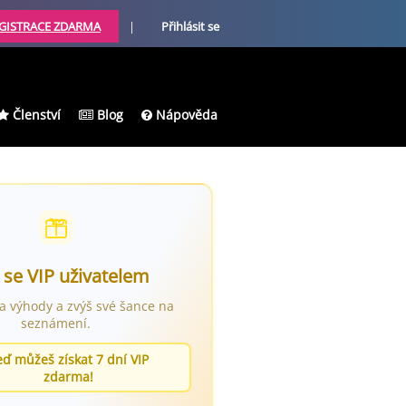
GISTRACE ZDARMA
|
Přihlásit se
Členství
Blog
Nápověda
 se VIP uživatelem
ra výhody a zvýš své šance na
seznámení.
eď můžeš získat 7 dní VIP
zdarma!