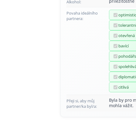
příležitostně
Alkohol:
Povaha ideálního
optimisti
partnera:
tolerantn
otevřená
bavící
pohodářs
spolehliv
diplomati
citlivá
Byla by pro m
Přeji si, aby můj
mohla vážit.
partner/ka byl/a: