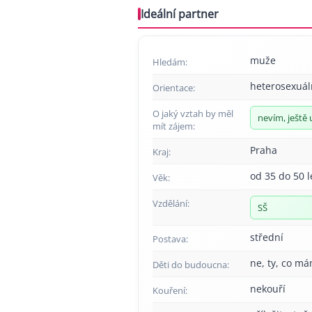
Ideální partner
muže
Hledám:
heterosexuál
Orientace:
O jaký vztah by měl
nevím, ještě 
mít zájem:
Praha
Kraj:
od 35 do 50 l
Věk:
Vzdělání:
SŠ
střední
Postava:
ne, ty, co má
Děti do budoucna:
nekouří
Kouření: