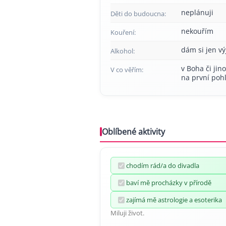
neplánuji
Děti do budoucna:
nekouřím
Kouření:
dám si jen v
Alkohol:
v Boha či jin
V co věřím:
na první poh
Oblíbené aktivity
chodím rád/a do divadla
baví mě procházky v přírodě
zajímá mě astrologie a esoterika
Miluji život.