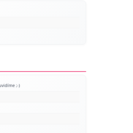
uvidíme ;-)