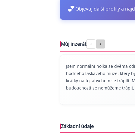
💕
Objevuj další profily a najd
Můj inzerát
<
>
Jsem normální holka se dvěma odro
hodného laskavého muže, který by s
krátký na to, abychom se trápili
budoucností se nemůžeme trápit, j
Základní údaje