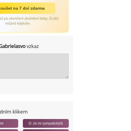
oušet na 7 dní zdarma
až po skončení zkušební doby. Zrušit
můžeš kdykoliv.
Gabrielasvo
vzkaz
edním klikem
 mi
Jsi mi sympatický/á