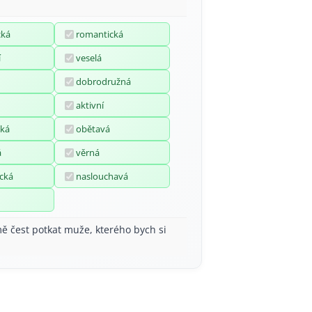
cká
romantická
í
veselá
dobrodružná
aktivní
ká
obětavá
á
věrná
cká
naslouchavá
ě čest potkat muže, kterého bych si