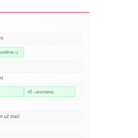
ní
uvidíme ;-)
et
VŠ - ukončeno
m už stačí