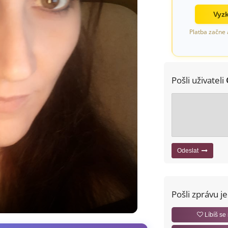
Vyzk
Platba začne 
Pošli uživateli
Odeslat
Pošli zprávu j
Líbíš se