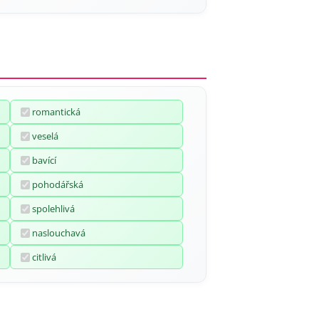
romantická
veselá
bavící
pohodářská
spolehlivá
naslouchavá
citlivá