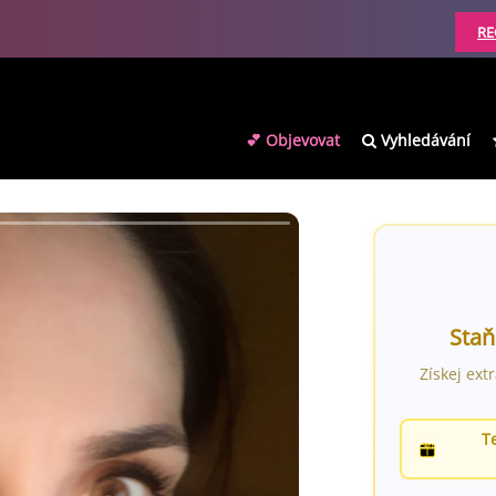
RE
💕 Objevovat
Vyhledávání
Staň
Získej ext
T