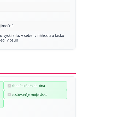
ýjimečně
ou vyšší sílu, v sebe, v náhodu a lásku
led, v osud
chodím rád/a do kina
cestování je moje láska