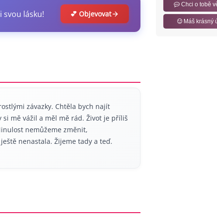
Chci o tobě v
i svou lásku!
💕 Objevovat
Máš krásný 
stlými závazky. Chtěla bych najít
i mě vážil a měl mě rád. Život je příliš
. Minulost nemůžeme změnit,
eště nenastala. Žijeme tady a teď.