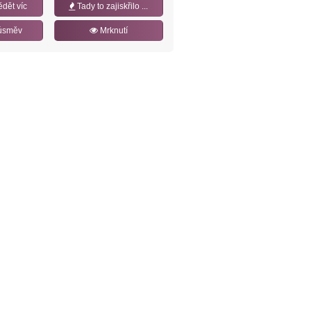
ědět víc
Tady to zajiskřilo ...
úsměv
Mrknutí