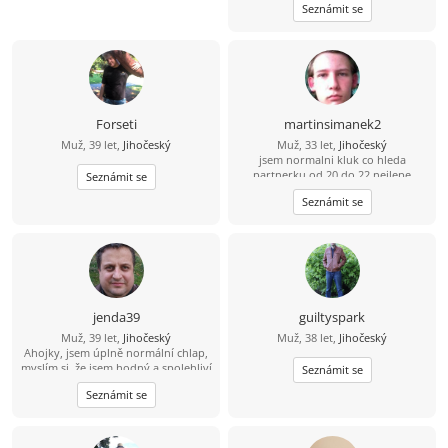
Seznámit se
Forseti
martinsimanek2
Muž, 39 let,
Jihočeský
Muž, 33 let,
Jihočeský
jsem normalni kluk co hleda
partnerku od 20 do 22 nejlepe
Seznámit se
Seznámit se
jenda39
guiltyspark
Muž, 39 let,
Jihočeský
Muž, 38 let,
Jihočeský
Ahojky, jsem úplně normální chlap,
myslím si, že jsem hodný a spolehliví
Seznámit se
a že nezkazím žádnou srandu.
Seznámit se
Hledám k sobě partnerku na
společnou a pohodovou cestu
životem. Malé dítě není
překážkou????