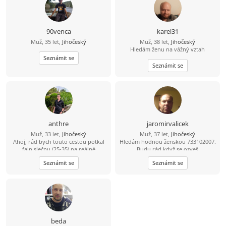
90venca
karel31
Muž, 35 let,
Jihočeský
Muž, 38 let,
Jihočeský
Hledám ženu na vážný vztah
Seznámit se
Seznámit se
anthre
jaromirvalicek
Muž, 33 let,
Jihočeský
Muž, 37 let,
Jihočeský
Ahoj, rád bych touto cestou potkal
Hledám hodnou ženskou 733102007.
fajn slečnu (25-35) na reálné
Budu rád když se ozveš
seznámení. Že se sice jmenuji Dědek,
Seznámit se
Seznámit se
ale ve svých 33 letech mám do
starého železa ještě daleko. ????
Bydlím a funguju v oblasti Třeboň –
Trhové Sviny – České Budějovice.
Jsem v tomhle realista a hledám
parťačku z okolí, abychom k sobě
neměli dál, než na jedno rozumné
dojetí autem. Jsem spolehlivý chlap,
beda
co nezkazí žádnou srandu a raději