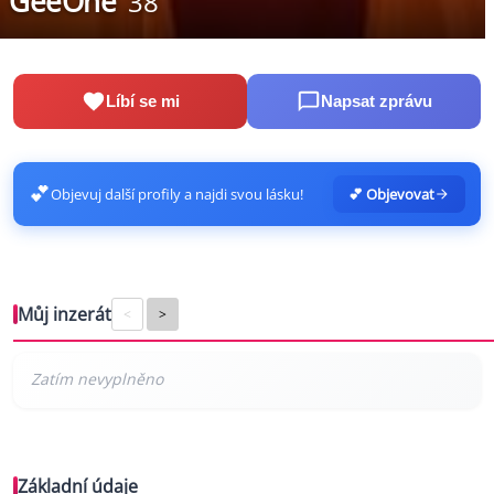
GeeOne
38
Líbí se mi
Napsat zprávu
💕
Objevuj další profily a najdi svou lásku!
💕 Objevovat
Můj inzerát
<
>
Základní údaje