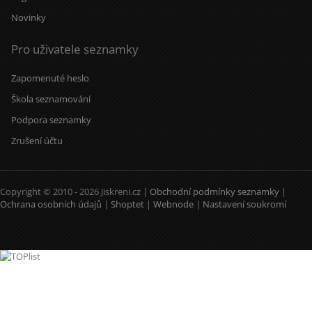
Novinky
Pro uživatele seznamky
Zapomenuté heslo
Škola seznamování
Podpora seznamky
Zrušení účtu
Copyright © 2010 - 2026 Jiskreni.cz |
Obchodní podmínky seznamky
|
Ochrana osobních údajů
|
Shoptet
|
Webnode
|
Nastavení soukromí