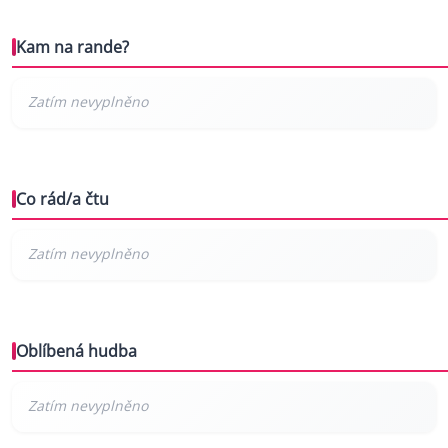
Kam na rande?
Co rád/a čtu
Oblíbená hudba