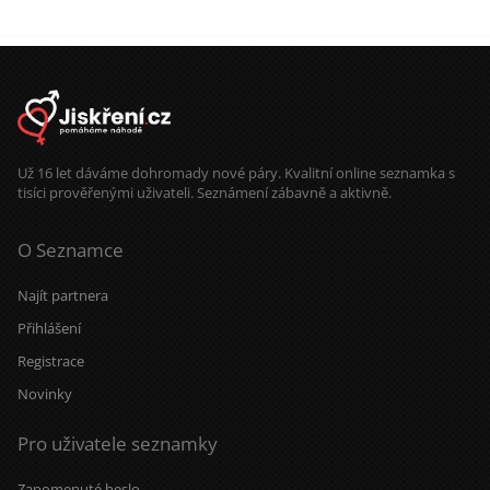
Už 16 let dáváme dohromady nové páry. Kvalitní online seznamka s
tisíci prověřenými uživateli. Seznámení zábavně a aktivně.
O Seznamce
Najít partnera
Přihlášení
Registrace
Novinky
Pro uživatele seznamky
Zapomenuté heslo