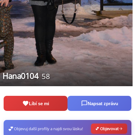
Hana0104
58
Líbí se mi
Napsat zprávu
💕
Objevuj další profily a najdi svou lásku!
💕 Objevovat