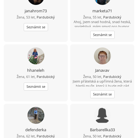
janahrom73
marketa71
Žena, 53 let,
Pardubický
Žena, 55 let,
Pardubický
Ahoj, jsem snad hodná, snad hezká,
spolehlivá, mám smysl pro humor,
Seznámit se
věrná, ohleduplná. Ráda chodím do
Seznámit se
kina, mám ráda lidi a zvířata.
Hledám hodného, spolehlivého
muže se smyslem pro humor a pro
hezký život.
hhaneleh
Janavav
Žena, 61 let,
Pardubický
Žena, 50 let,
Pardubický
Jsem přátelská a upřímná žena, která
hledá muže, který ji bude mít rád
Seznámit se
takovou, jaká je
Seznámit se
defenderka
Barbarellka33
Žena, 62 let,
Pardubický
Žena, 50 let,
Pardubický