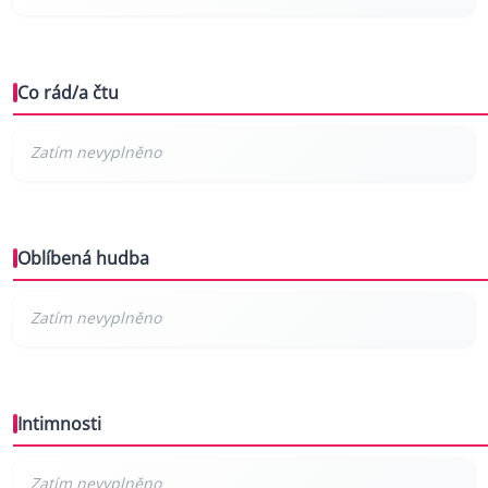
Co rád/a čtu
Oblíbená hudba
Intimnosti