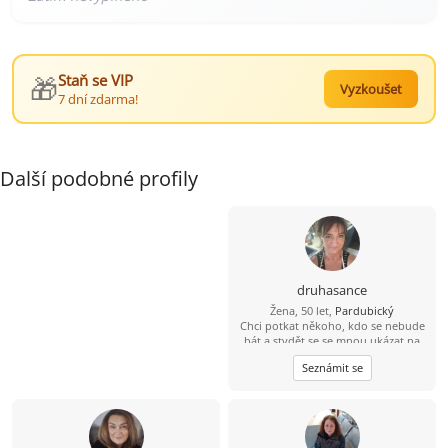
🎁
Staň se VIP
Vyzkoušet
7 dní zdarma!
Další podobné profily
druhasance
Žena, 50 let,
Pardubický
Chci potkat někoho, kdo se nebude
bát a stydět se se mnou ukázat na
ulici, vzít mě za ruku nebo mi dát
Seznámit se
pusu…..nechci jen nabídky sexu za
zavřenými dveřmi