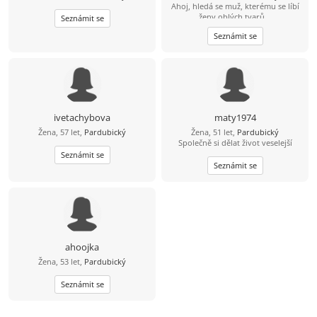
Ahoj, hledá se muž, kterému se líbí
ženy oblých tvarů...
Seznámit se
Kamarádskomilenecký vztah na
Seznámit se
úrovni. Budu se těšit :-D
ivetachybova
maty1974
Žena, 57 let,
Pardubický
Žena, 51 let,
Pardubický
Společně si dělat život veselejší
Seznámit se
Seznámit se
ahoojka
Žena, 53 let,
Pardubický
Seznámit se