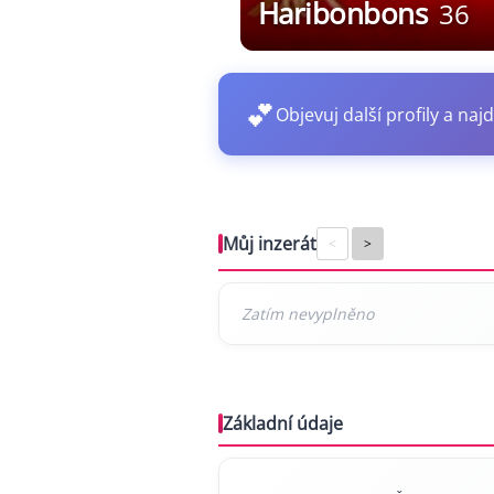
Haribonbons
36
💕
Objevuj další profily a najd
Můj inzerát
<
>
Základní údaje