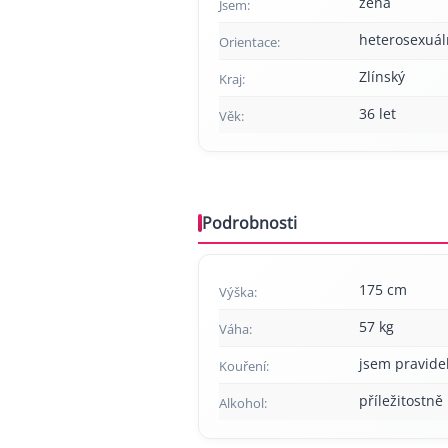
žena
Jsem:
heterosexuál
Orientace:
Zlínský
Kraj:
36 let
Věk:
Podrobnosti
175 cm
Výška:
57 kg
Váha:
jsem pravide
Kouření:
příležitostně
Alkohol: