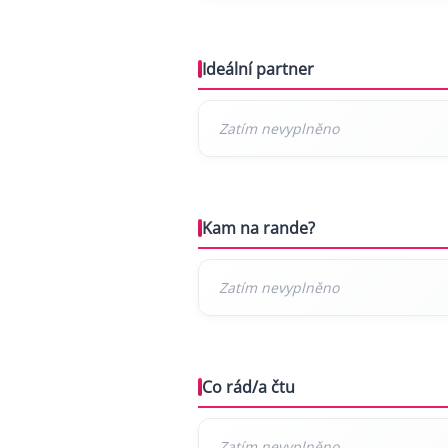
Ideální partner
Kam na rande?
Co rád/a čtu