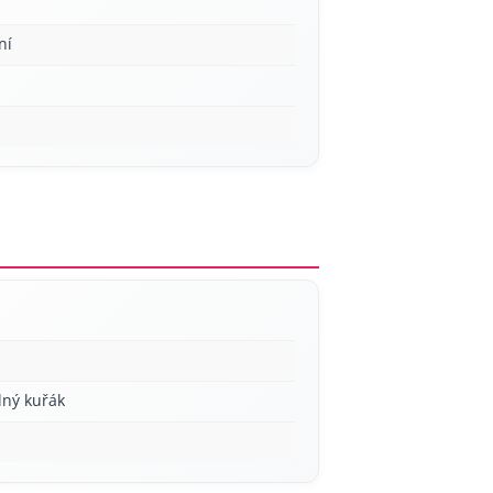
ní
lný kuřák