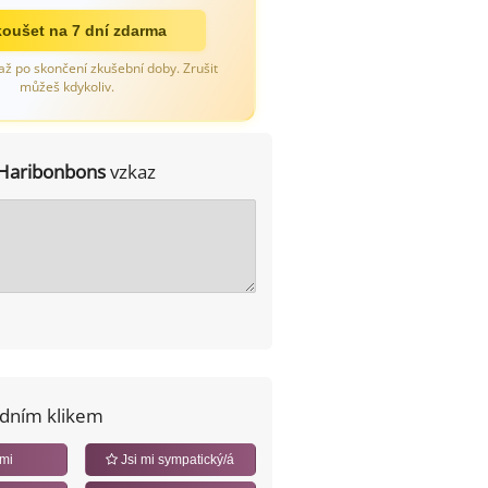
oušet na 7 dní zdarma
až po skončení zkušební doby. Zrušit
můžeš kdykoliv.
Haribonbons
vzkaz
edním klikem
 mi
Jsi mi sympatický/á