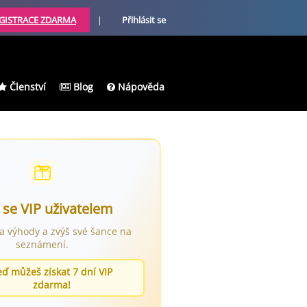
GISTRACE ZDARMA
|
Přihlásit se
Členství
Blog
Nápověda
 se VIP uživatelem
ra výhody a zvýš své šance na
seznámení.
eď můžeš získat 7 dní VIP
zdarma!