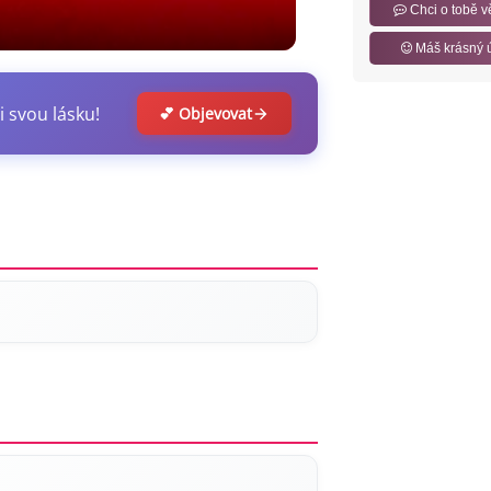
Chci o tobě v
Máš krásný 
i svou lásku!
💕 Objevovat