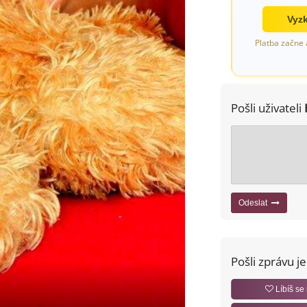
Vyzk
Platba začne 
Pošli uživateli
Odeslat
Pošli zprávu j
Líbíš se