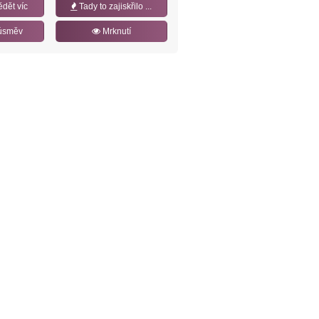
ědět víc
Tady to zajiskřilo ...
úsměv
Mrknutí