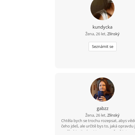
kundycka
Žena, 26 let,
Zlínský
Seznámit se
gabzz
Žena, 26 let,
Zlínský
Chtěla bych se trochu rozepsat, abys vědě
čeho jdeš, ale určitě bys to, jaká opravdu
měl objevit sám :) Jsem poměrně introve