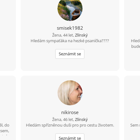
smisek1982
Žena, 44 let,
Zlínský
Hledám sympaťáka na hezké psaníčka????
Hled
bude
Seznámit se
nikirose
Žena, 46 let,
Zlínský
l, do
Hledám spřízněnou duši pro pro cestu životem.
Sem 
 jsem,
rtní
Seznámit se