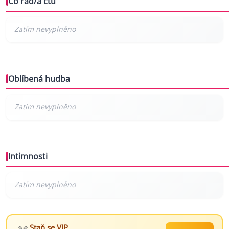
Co rád/a čtu
Oblíbená hudba
Intimnosti
Staň se VIP