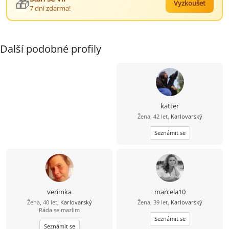
🎁
Vyzkoušet
7 dní zdarma!
Další podobné profily
katter
Žena, 42 let,
Karlovarský
Seznámit se
verimka
marcela10
Žena, 40 let,
Karlovarský
Žena, 39 let,
Karlovarský
Ráda se mazlim
Seznámit se
Seznámit se