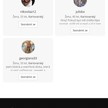
nikoolaa12
juliska
Žena, 33 let,
Karlovarský
Žena, 40 let,
Karlovarský
Ahoj! Pokud bys mě chtěla lépe
poznat, pošli mi e-mail a já ti tam
Seznámit se
odpovím. Nejsem tu často, takže si
Seznámit se
na tvůj e-mail počkám, abych tě lépe
poznala.
georgiana33
Žena, 33 let,
Karlovarský
Jsem klidná a otevřená dívka, která
si cení upřímnost, respekt a
pozornost ve vztahu. Mám ráda
Seznámit se
jednoduché radosti života:
procházky na čerstvém vzduchu,
útulné večery doma s knihou nebo
filmem, živé rozhovory a chvíle,
které stojí za to si pamatovat. Ve
volném čase dávám přednost
aktivitě: cestování, procházky po
nových místech, sport, a někdy
prostě jen pohodlí doma. Chci se