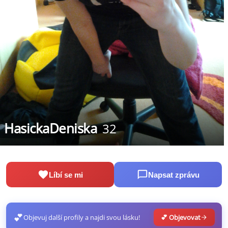
HasickaDeniska
32
Líbí se mi
Napsat zprávu
💕
Objevuj další profily a najdi svou lásku!
💕 Objevovat