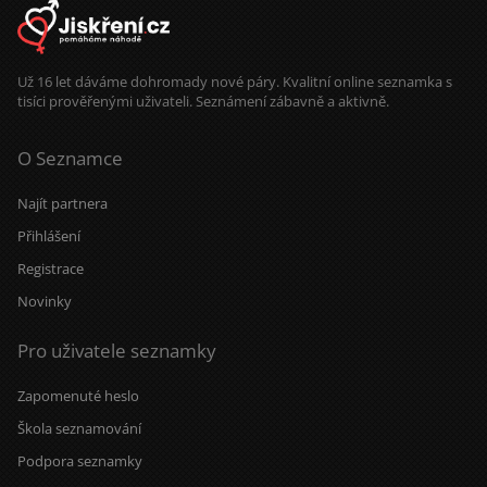
seznámit s mužem, se kterým se dá
smát, sdílet život a budovat
důvěrný, teplý vztah. Pro mě je
důležité být vedle člověka, který si
cení upřímnosti, péče a je připraven
Už 16 let dáváme dohromady nové páry. Kvalitní online seznamka s
na opravdovou blízkost.
tisíci prověřenými uživateli. Seznámení zábavně a aktivně.
O Seznamce
Najít partnera
Přihlášení
Registrace
Novinky
Pro uživatele seznamky
Zapomenuté heslo
Škola seznamování
Podpora seznamky