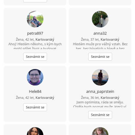
petra897
anna32
Žena, 42 let,
Karlovarský
Žena, 37 let,
Karlovarský
Ahoj! Hledám někoho, s kým bych
Hledám muže pro vážný vztah. Bez
mohl sdílet život a budovat
her, bez bývalých v hlavě a bez
společnou budoucnost. Pokud máš
touhy "jen se dívat". Pokud jste také
Seznámit se
Seznámit se
zájem, dej mi svůj e-mail – je to
unaveni osamělostí a jste připraveni
jednoduché a zd
změnit role při přípravě snídaně —
pojďme se seznámit. Slibuji, že
nekousnu (bez důvodu).
Hele84
anna_paprstein
Žena, 42 let,
Karlovarský
Žena, 36 let,
Karlovarský
Jsem optimista, ráda se směju.
Chtěla bych poznat muže, který ví,
Seznámit se
co chce, je inteligentní a má smysl
Seznámit se
pro humor a dokáže mě rozesmát.