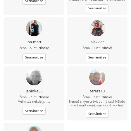
miluju vaření a pečení... Klidně napiš
Seznámit se
????
Seznámit se
ina-mart
Ala7777
Žena, 55 let,
Zlínský
Žena, 61 let,
Zlínský
Seznámit se
Seznámit se
janinka33
tereza13
Žena, 57 let,
Zlínský
Žena, 52 let,
Zlínský
Věřím,že někde jsi.....
Nemáš s kým trávit volný čas? Někdo
ti v životě chybí?Tak napiš, možná
něco vymyslíme spolu a časem se
Seznámit se
Seznámit se
uvidí....