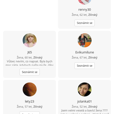
renny30
Žena, 62 let,
Zlínský
Seznámit se
J65
Evikumilune
Žena, 60 let,
Zlínský
Žena, 67 let,
Zlínský
Vůbec nevím, co napsat. Byla bych
moc ráda, kdybych našla muže, díky
Seznámit se
kterému by bylo na světě líp ..... jak
Seznámit se
mně, tak jemu....
lety23
jolanka01
Žena, 57 let,
Zlínský
Žena, 52 let,
Zlínský
Jsem velmi veselá a bavící žena ????