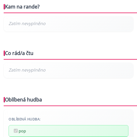
Kam na rande?
Co rád/a čtu
Oblíbená hudba
OBLÍBENÁ HUDBA:
pop