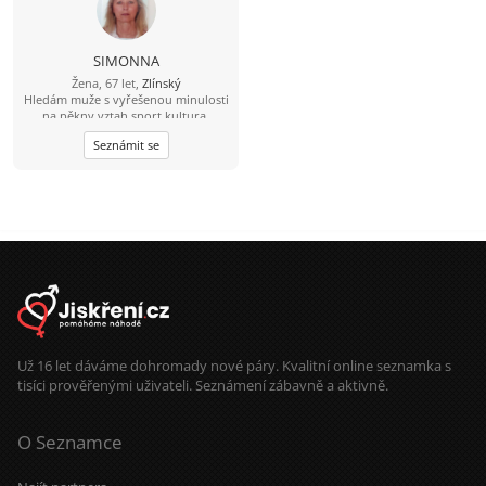
SIMONNA
Žena, 67 let,
Zlínský
Hledám muže s vyřešenou minulosti
na pěkny vztah,sport,kultura.
Seznámit se
Už 16 let dáváme dohromady nové páry. Kvalitní online seznamka s
tisíci prověřenými uživateli. Seznámení zábavně a aktivně.
O Seznamce