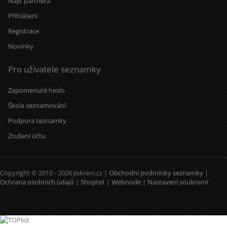
Najít partnera
Přihlášení
Registrace
Novinky
Pro uživatele seznamky
Zapomenuté heslo
Škola seznamování
Podpora seznamky
Zrušení účtu
Copyright © 2010 - 2026 Jiskreni.cz |
Obchodní podmínky seznamky
|
Ochrana osobních údajů
|
Shoptet
|
Webnode
|
Nastavení soukromí