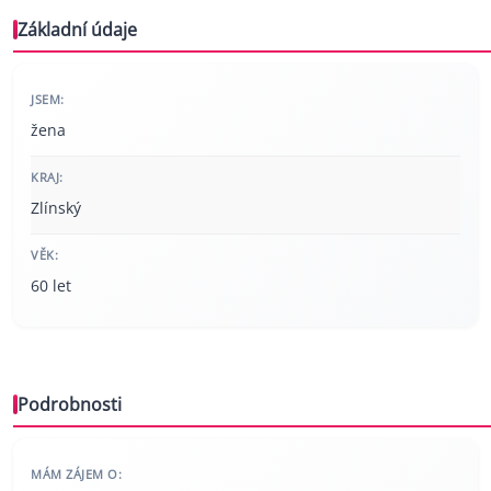
Základní údaje
JSEM:
žena
KRAJ:
Zlínský
VĚK:
60 let
Podrobnosti
MÁM ZÁJEM O: