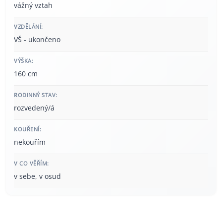
vážný vztah
VZDĚLÁNÍ:
VŠ - ukončeno
VÝŠKA:
160 cm
RODINNÝ STAV:
rozvedený/á
KOUŘENÍ:
nekouřím
V CO VĚŘÍM:
v sebe, v osud