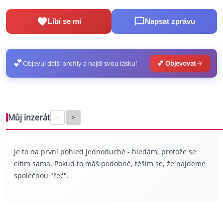
Líbí se mi
Napsat zprávu
💕
Objevuj další profily a najdi svou lásku!
💕 Objevovat
Můj inzerát
<
>
Je to na první pohled jednoduché - hledám, protože se
cítím sama. Pokud to máš podobně, těším se, že najdeme
společnou "řeč".