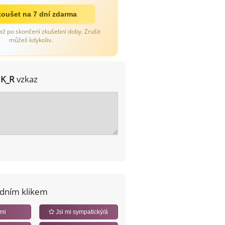
oušet na 7 dní zdarma
až po skončení zkušební doby. Zrušit
můžeš kdykoliv.
JK_R
vzkaz
edním klikem
 mi
Jsi mi sympatický/á