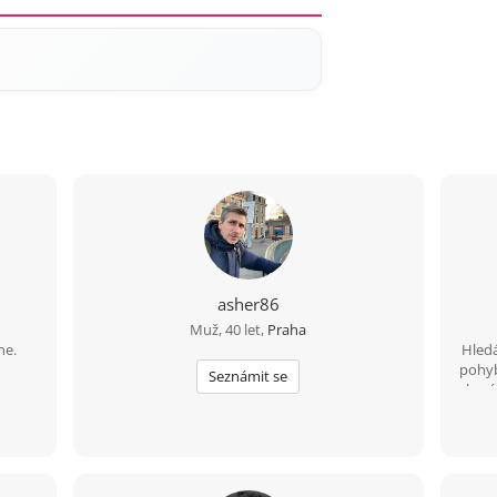
asher86
Muž, 40 let,
Praha
ne.
Hledá
pohyb 
Seznámit se
baví
80 
něko