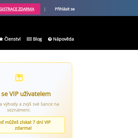
GISTRACE ZDARMA
|
Přihlásit se
Členství
Blog
Nápověda
 se VIP uživatelem
ra výhody a zvýš své šance na
seznámení.
eď můžeš získat 7 dní VIP
zdarma!