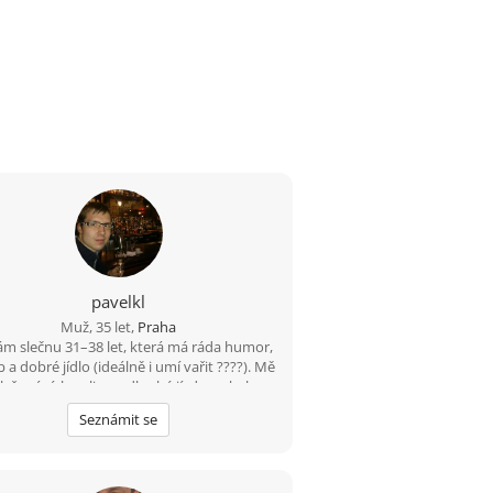
pavelkl
Muž, 35 let,
Praha
m slečnu 31–38 let, která má ráda humor,
a dobré jídlo (ideálně i umí vařit ????). Mě
 lyžování, bowling a dlouhé jízdy na kole –
km beru jako výzvu, ne utrpení. Hledám
Seznámit se
ho, s kým bude fajn nejen na výletě, ale i
doma u večeře.