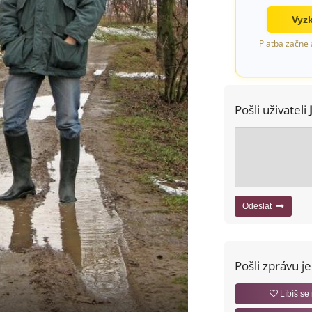
Vyzk
Platba začne 
Pošli uživateli
Odeslat
Pošli zprávu j
Líbíš se