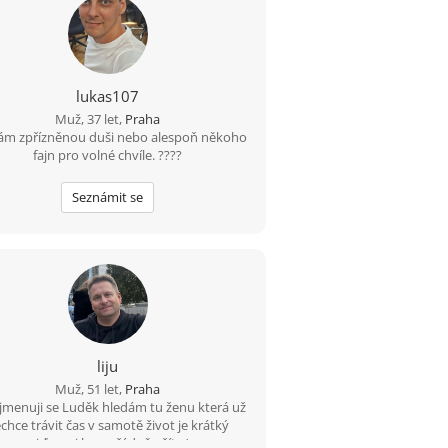
lukas107
Muž, 37 let,
Praha
ám zpřízněnou duši nebo alespoň někoho
fajn pro volné chvíle. ????
Seznámit se
liju
Muž, 51 let,
Praha
jmenuji se Luděk hledám tu ženu která už
chce trávit čas v samotě život je krátký
pojďme si ho pořádně užít :-) .