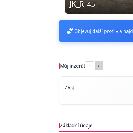
JK_R
45
💕
Objevuj další profily a najd
Můj inzerát
<
>
Ahoj
Základní údaje