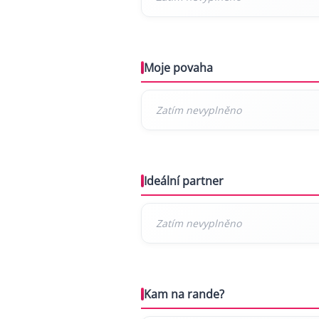
Moje povaha
Ideální partner
Kam na rande?