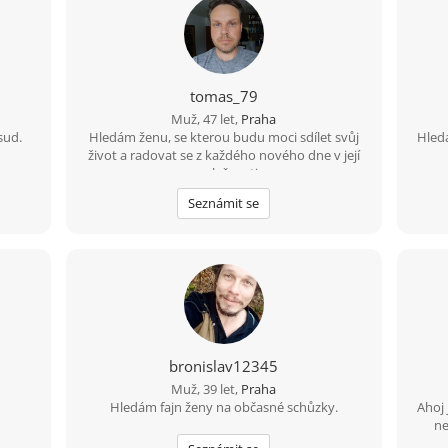
tomas_79
Muž, 47 let,
Praha
sud.
Hledám ženu, se kterou budu moci sdílet svůj
Hled
život a radovat se z každého nového dne v její
společnosti
Seznámit se
bronislav12345
Muž, 39 let,
Praha
Hledám fajn ženy na občasné schůzky.
Ahoj 
ne