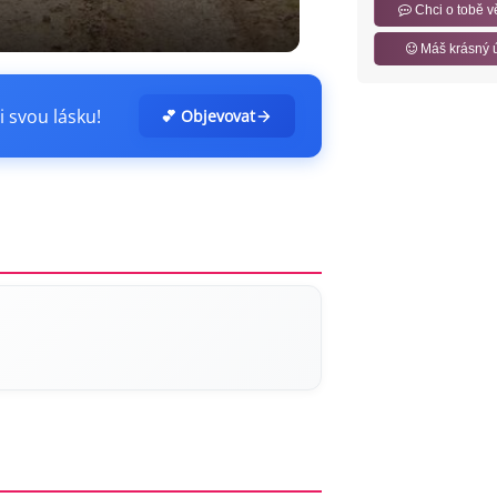
Chci o tobě v
Máš krásný 
i svou lásku!
💕 Objevovat