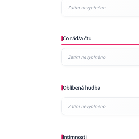
Co rád/a čtu
Oblíbená hudba
Intimnosti