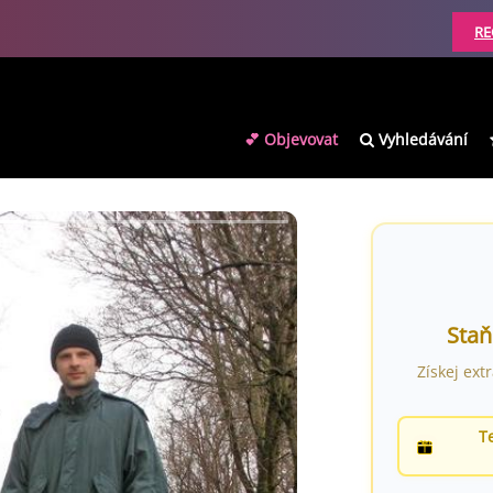
RE
💕 Objevovat
Vyhledávání
Staň
Získej ext
T