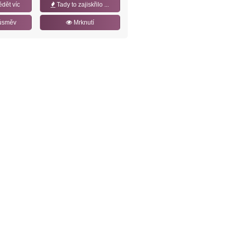
ědět víc
Tady to zajiskřilo ...
úsměv
Mrknutí