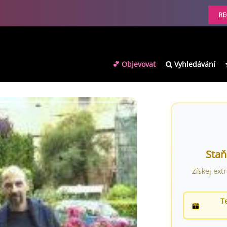
RE
💕 Objevovat
Vyhledávání
Staň
Získej ext
T