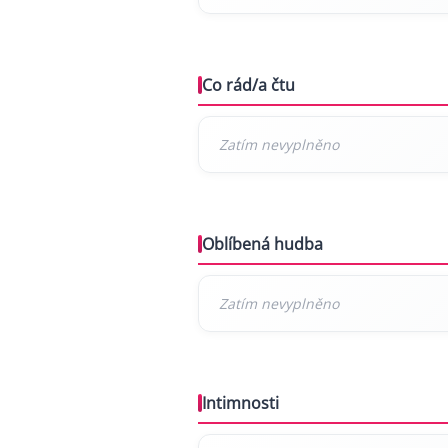
Co rád/a čtu
Oblíbená hudba
Intimnosti