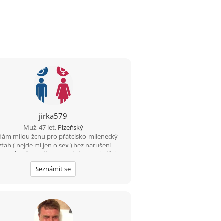
jirka579
Muž, 47 let,
Plzeňský
dám milou ženu pro přátelsko-milenecký
ztah ( nejde mi jen o sex ) bez narušení
romí, mám rodinu a nechci opustit děti .
Prostě potřebuji utéct od stereotypu
Seznámit se