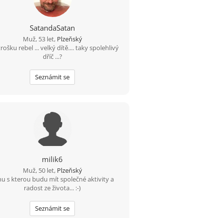
SatandaSatan
Muž, 53 let,
Plzeňský
rošku rebel ... velký dítě.... taky spolehlivý
dříč ...?
Seznámit se
milik6
Muž, 50 let,
Plzeňský
u s kterou budu mít společné aktivity a
radost ze života... :-)
Seznámit se