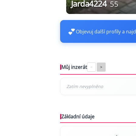
Jarda4224
55
💕
Objevuj další profily a najd
Můj inzerát
<
>
Základní údaje