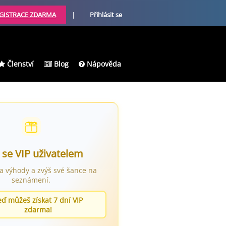
GISTRACE ZDARMA
|
Přihlásit se
Členství
Blog
Nápověda
 se VIP uživatelem
ra výhody a zvýš své šance na
seznámení.
eď můžeš získat 7 dní VIP
zdarma!