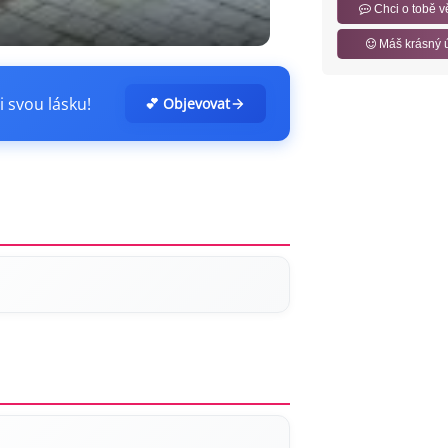
Chci o tobě v
Máš krásný 
i svou lásku!
💕 Objevovat