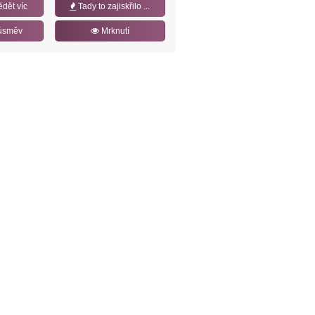
ědět víc
Tady to zajiskřilo ...
úsměv
Mrknutí