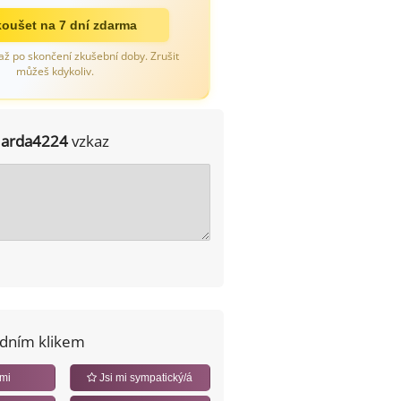
oušet na 7 dní zdarma
až po skončení zkušební doby. Zrušit
můžeš kdykoliv.
Jarda4224
vzkaz
edním klikem
 mi
Jsi mi sympatický/á