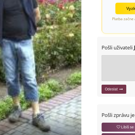
Vyzk
Platba začne 
Pošli uživateli
Odeslat
Pošli zprávu j
Líbíš se