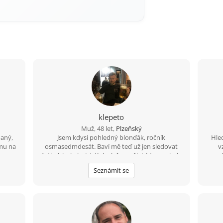
klepeto
Muž, 48 let,
Plzeňský
aný,
Jsem kdysi pohledný blonďák, ročník
Hle
mu na
osmasedmdesát. Baví mě teď už jen sledovat
v
fotbal, hokej, atd. Kolo, lyže a nějaký ten pohyb
souk
ve vodě ještě zvládnu a možná i běh (pár
Seznámit se
metrů;-) A co hledám? Zajímavý ženský objekt