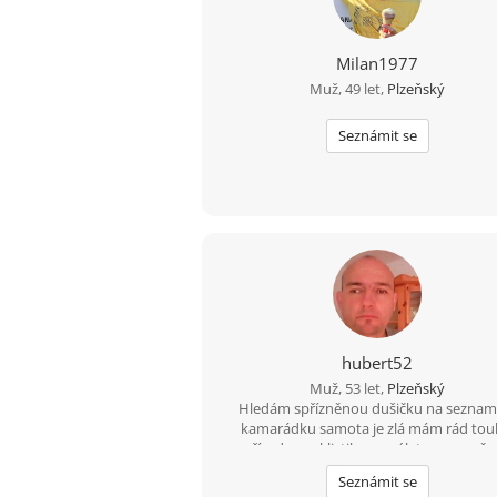
Milan1977
Muž, 49 let,
Plzeňský
Seznámit se
hubert52
Muž, 53 let,
Plzeňský
Hledám spřízněnou dušičku na seznam
kamarádku samota je zlá mám rád tou
přírodou cyklistiku na výlety a na veče
procházky jsem romantik
Seznámit se