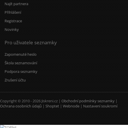
Najít partnera
Přihlášení
Registrace
Novinky
Pro uživatele seznamky
Zapomenuté heslo
Škola seznamování
Podpora seznamky
Zrušení účtu
Copyright © 2010 - 2026 Jiskreni.cz |
Obchodní podmínky seznamky
|
Ochrana osobních údajů
|
Shoptet
|
Webnode
|
Nastavení soukromí