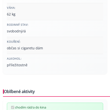
VÁHA:
62 kg
RODINNÝ STAV:
svobodný/á
KOUŘENÍ:
občas si cigaretu dám
ALKOHOL:
příležitostně
Oblíbené aktivity
chodím rád/a do kina