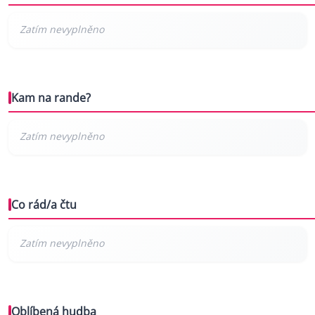
Kam na rande?
Co rád/a čtu
Oblíbená hudba