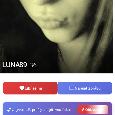
LUNA89
36
Líbí se mi
Napsat zprávu
💕
Objevuj další profily a najdi svou lásku!
💕 Objevovat