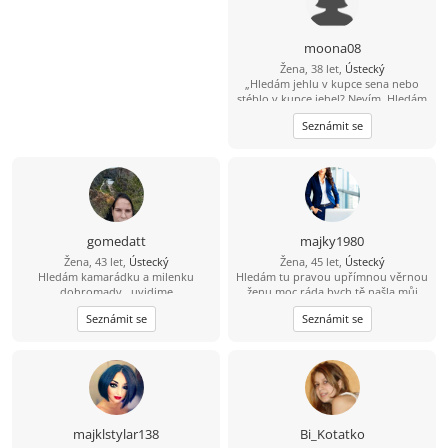
moona08
Žena, 38 let,
Ústecký
„Hledám jehlu v kupce sena nebo
stéblo v kupce jehel? Nevím. Hledám
prostě TEBE!“ :-)
Seznámit se
gomedatt
majky1980
Žena, 43 let,
Ústecký
Žena, 45 let,
Ústecký
Hledám kamarádku a milenku
Hledám tu pravou upřímnou věrnou
dohromady.. uvidime
ženu moc ráda bych tě našla můj
was app 722059315 pokud máš
Seznámit se
Seznámit se
zájem napiš muži prosím nepsat
dekuju
majklstylar138
Bi_Kotatko