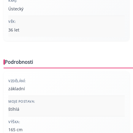
KRAJ:
Ústecký
VĚK:
36 let
Podrobnosti
VZDĚLÁNÍ:
základní
MOJE POSTAVA:
štíhlá
VÝŠKA:
165 cm