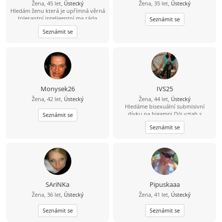
Žena, 45 let,
Ústecký
Žena, 35 let,
Ústecký
Hledám ženu která je upřímná věrná
tolerantní inteligentní ma ráda
Seznámit se
přírodu vyletí a taky zajít si na večeři
Seznámit se
Monysek26
IVS25
Žena, 42 let,
Ústecký
Žena, 44 let,
Ústecký
Hledáme bisexuální submisivní
dívku na bigamni D/s vztah s
Seznámit se
bydlením až životem s námi v
Seznámit se
Praze(vlastní dům).Budeš naší
partnerkou- milenku-služku-
otrokyni-hračku-milačkem.Nejlépe
tu co má ráda
latex,gumu,kůži,vysoké podpadky a
ví co chce.
SAriNKa
Pipuskaaa
Žena, 36 let,
Ústecký
Žena, 41 let,
Ústecký
Seznámit se
Seznámit se