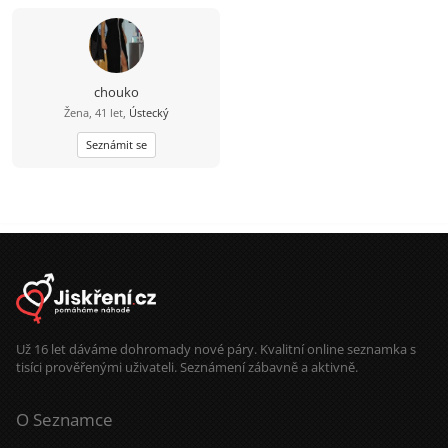
chouko
Žena, 41 let,
Ústecký
Seznámit se
Už 16 let dáváme dohromady nové páry. Kvalitní online seznamka s
tisíci prověřenými uživateli. Seznámení zábavně a aktivně.
O Seznamce