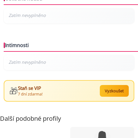
Intimnosti
🎁
Staň se VIP
Vyzkoušet
7 dní zdarma!
Další podobné profily