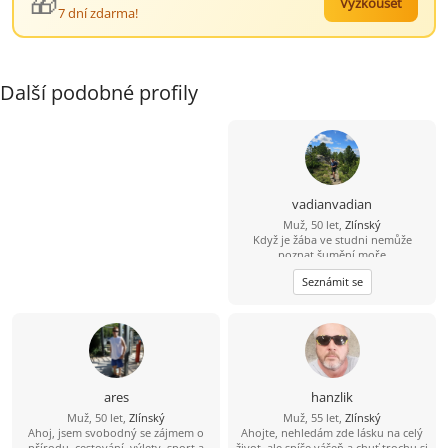
🎁
Vyzkoušet
7 dní zdarma!
Další podobné profily
vadianvadian
Muž, 50 let,
Zlínský
Když je žába ve studni nemůže
poznat šumění moře
Seznámit se
ares
hanzlik
Muž, 50 let,
Zlínský
Muž, 55 let,
Zlínský
Ahoj, jsem svobodný se zájmem o
Ahojte, nehledám zde lásku na celý
přírodu, cestování, výlety, sport a
život, ale spíše vášeň a chuť trochu si