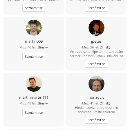
rád bych poznal fajn holku do
ještě užít sexu. Nabízím diskrétnost,
Seznámit se
Seznámit se
pohody i nepohody...
serióznost, mobilitu a hlavně velkou
chuť. Pokud jsi na tom podobně,
můžeme se zkusit seznámit.
martin009
jpetas
Muž, 46 let,
Zlínský
Muž, 56 let,
Zlínský
Ve dvou se to lépe táhne.....hledám
parťačku na hory, ebajk, plavání, na
Seznámit se
fajn zážitky i běžné dny. Holku s
Seznámit se
kterým mi bude fajn. Pokud tě můj
profil zaujal... šest nula osm šest
jedna pet čtyři devět nula
martinmartin111
honzovic
Muž, 45 let,
Zlínský
Muž, 41 let,
Zlínský
Hledam zpriznenou dusi pro
spolecnou cestu zivotem
Seznámit se
Seznámit se