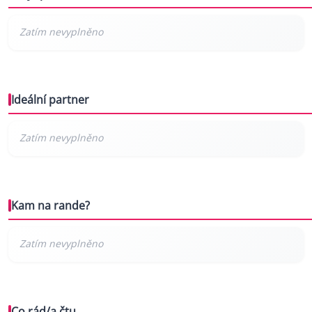
Ideální partner
Kam na rande?
Co rád/a čtu