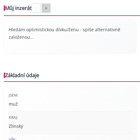
Můj inzerát
<
>
Hledám optimistickou dívku/ženu - spíše alternativně
založenou...
Základní údaje
JSEM:
muž
KRAJ:
Zlínský
VĚK: