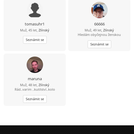
tomasuhr1
66666
Muž, 45 let,
Zlínský
Muž, 49 let,
Zlínský
Hledám obyčejnou ženskou
Seznámit se
Seznámit se
maruna
Muž, 48 let,
Zlínský
Rád..varim ..kutilství..kolo
Seznámit se