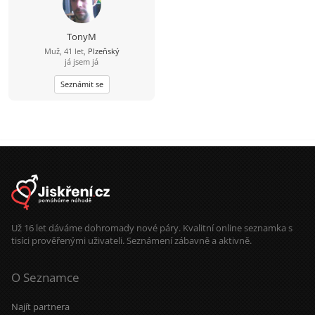
TonyM
Muž, 41 let,
Plzeňský
já jsem já
Seznámit se
Už 16 let dáváme dohromady nové páry. Kvalitní online seznamka s
tisíci prověřenými uživateli. Seznámení zábavně a aktivně.
O Seznamce
Najít partnera