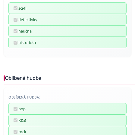
sci-fi
detektivky
naučná
historická
Oblíbená hudba
OBLÍBENÁ HUDBA:
pop
R&B
rock