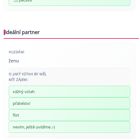
pečlivá
Ideální partner
HLEDÁM:
ženu
O JAKÝ VZTAH BY MĚL
MÍT ZÁJEM:
vážný vztah
přátelství
flirt
nevím, ještě uvidíme ;-)