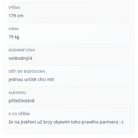
VÝŠKA:
179 cm
VÁHA:
79 kg
RODINNÝ STAV:
svobodný/á
DĚTI DO BUDOUCNA:
jednou určitě chci mít
ALKOHOL:
příležitostně
V CO VĚŘÍM:
že na Jiskření už brzy objevím toho pravého partnera :-)