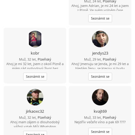
Muž, 24 let,
Plzeňský
Ahoj, jsem Adrian, je mi 24 let a jsem
z Plzně. Ve svém volném čase
chodím na výlety a sleduju filmy a
Seznámit se
seriály. Rád bych se seznámil s
dívkou, která by se mnou chodila na
poznávačky po památkách a do
přírody. Hledám vztah.
kobr
jendys23
Muž, 32 let,
Plzeňský
Muž, 29 let,
Plzeňský
Ahoj je mi 32 let, jsem z okolí Plzně a
Ahoj! Jmenuju se Jenda, je mi 29 let a
mám rád pohodový život bez
hledám ženu, se kterou si budu
zbytečných her. Ve volnu rád
rozumět a časem třeba vznikne něco
Seznámit se
Seznámit se
vyrazím na výlet, do přírody nebo
krásného. Mám rád hudbu, výlety,
na procházku. Hledám sympatickou
upřímnost a smysl pro humor.
ženu, která ví, co chce, a chtěla by
Nehledám dokonalost, ale někoho,
časem hezký vztah.
kdo je sám sebou, umí se zasmát a
má chuť poznat někoho nového.
Pokud máš ráda pohodové
povídání, společné zážitky a věříš, že
nejlepší vztahy začínají obyčejnou
jirkaoxc32
kvajt69
zprávou, budu rád, když se ozveš.
Muž, 32 let,
Plzeňský
Muž, 33 let,
Plzeňský
Ahoj mam zájem o dlouhodobý
Nejdřív večeře víno a pak 69 ????
vážný vztah Můj WhatsApp
607872973
Seznámit se
Seznámit se