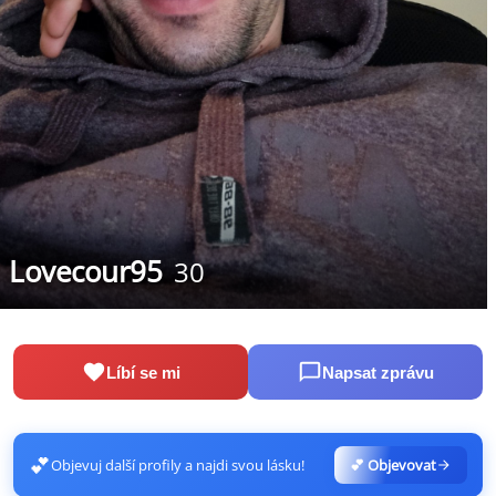
Lovecour95
30
Líbí se mi
Napsat zprávu
💕
Objevuj další profily a najdi svou lásku!
💕 Objevovat