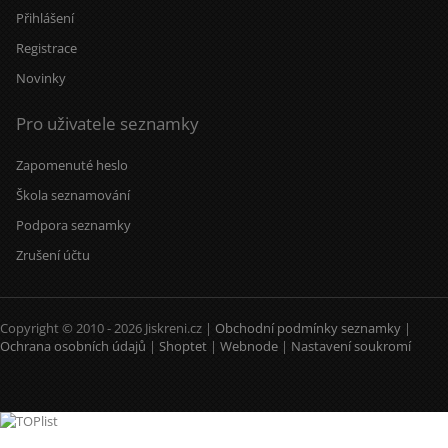
Přihlášení
Registrace
Novinky
Pro uživatele seznamky
Zapomenuté heslo
Škola seznamování
Podpora seznamky
Zrušení účtu
Copyright © 2010 - 2026 Jiskreni.cz |
Obchodní podmínky seznamky
|
Ochrana osobních údajů
|
Shoptet
|
Webnode
|
Nastavení soukromí