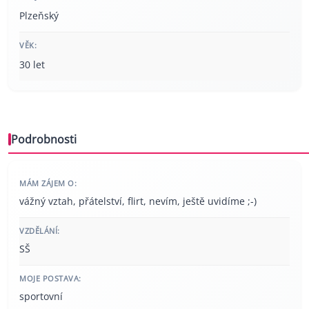
Plzeňský
VĚK:
30 let
Podrobnosti
MÁM ZÁJEM O:
vážný vztah, přátelství, flirt, nevím, ještě uvidíme ;-)
VZDĚLÁNÍ:
SŠ
MOJE POSTAVA:
sportovní