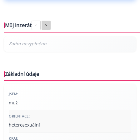
Můj inzerát
<
>
Základní údaje
JSEM:
muž
ORIENTACE:
heterosexuální
KRAJ: