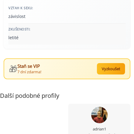
VZTAH K SEXU:
závislost
ZKUŠENOSTI:
letité
🎁
Staň se VIP
Vyzkoušet
7 dní zdarma!
Další podobné profily
adrian1