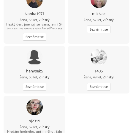
ivanka1971
mikivac
Žena, 55 let,
Zlínský
Žena, 57 let,
Zlínský
Hezký den, jmenuji se Ivana, je mi 54
let a touto cestou hledám přítele na
Seznámit se
vážný vztah ve věku 45-60 let. Jsem
Seznámit se
ze Zlína a mám 2 dospělé dcery. Mezi
mé koníčky patří procházky, výlety,
vaření, pečení a sledování filmů.
Budu ráda když se mi ozveš na tel.
774 881 971. Budu se těšit.
hanysek5
1405
Žena, 50 let,
Zlínský
Žena, 49 let,
Zlínský
Seznámit se
Seznámit se
sj2315
Žena, 52 let,
Zlínský
Hledám hodného, upřímného , fajn