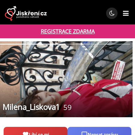
REGISTRACE ZDARMA
Milena_Liskova1
59
Líbí se mi
Napsat zprávu