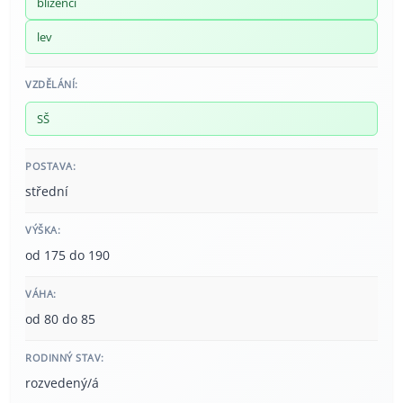
blíženci
lev
VZDĚLÁNÍ:
SŠ
POSTAVA:
střední
VÝŠKA:
od 175 do 190
VÁHA:
od 80 do 85
RODINNÝ STAV:
rozvedený/á