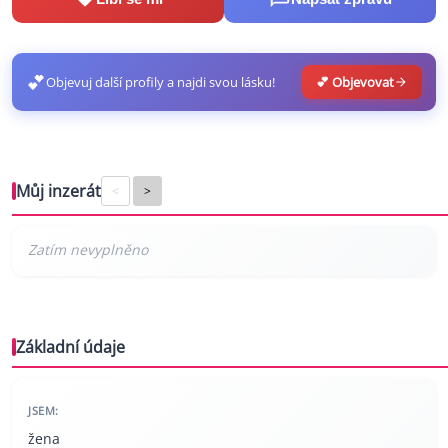
💕
Objevuj další profily a najdi svou lásku!
💕 Objevovat
Můj inzerát
<
>
Základní údaje
JSEM:
žena