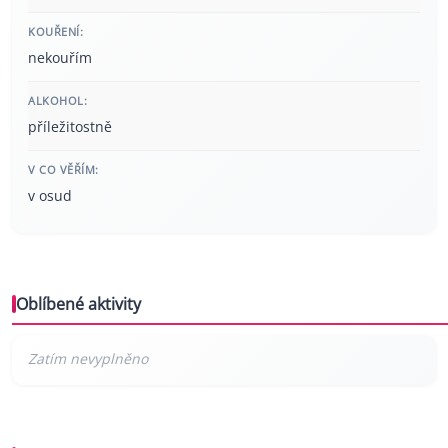
KOUŘENÍ:
nekouřím
ALKOHOL:
příležitostně
V CO VĚŘÍM:
v osud
Oblíbené aktivity