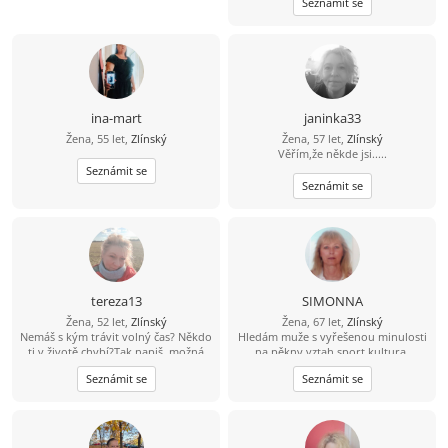
Seznámit se
ina-mart
janinka33
Žena, 55 let,
Zlínský
Žena, 57 let,
Zlínský
Věřím,že někde jsi.....
Seznámit se
Seznámit se
tereza13
SIMONNA
Žena, 52 let,
Zlínský
Žena, 67 let,
Zlínský
Nemáš s kým trávit volný čas? Někdo
Hledám muže s vyřešenou minulosti
ti v životě chybí?Tak napiš, možná
na pěkny vztah,sport,kultura.
něco vymyslíme spolu a časem se
Seznámit se
Seznámit se
uvidí....