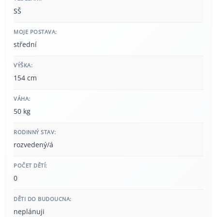
SŠ
MOJE POSTAVA:
střední
VÝŠKA:
154 cm
VÁHA:
50 kg
RODINNÝ STAV:
rozvedený/á
POČET DĚTÍ:
0
DĚTI DO BUDOUCNA:
neplánuji