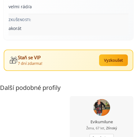
velmi rád/a
ZKUŠENOSTI:
akorát
🎁
Staň se VIP
Vyzkoušet
7 dní zdarma!
Další podobné profily
Evikumilune
Žena, 67 let,
Zlínský