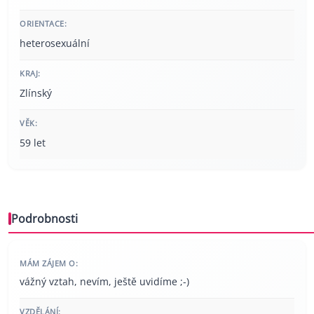
ORIENTACE:
heterosexuální
KRAJ:
Zlínský
VĚK:
59 let
Podrobnosti
MÁM ZÁJEM O:
vážný vztah, nevím, ještě uvidíme ;-)
VZDĚLÁNÍ: