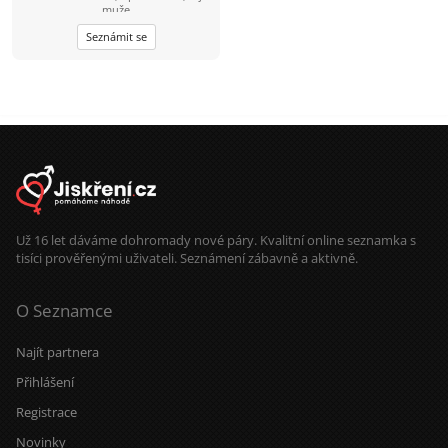
muže
Seznámit se
Už 16 let dáváme dohromady nové páry. Kvalitní online seznamka s
tisíci prověřenými uživateli. Seznámení zábavně a aktivně.
O Seznamce
Najít partnera
Přihlášení
Registrace
Novinky