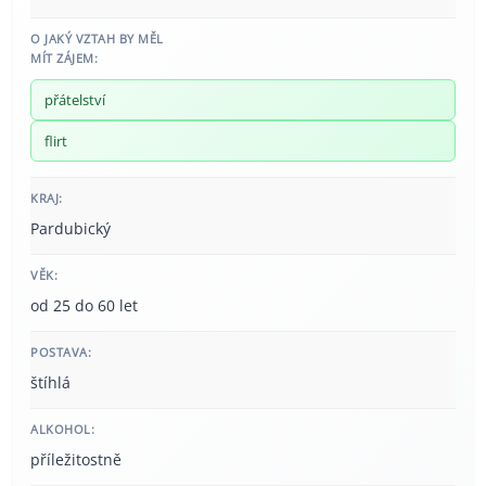
O JAKÝ VZTAH BY MĚL
MÍT ZÁJEM:
přátelství
flirt
KRAJ:
Pardubický
VĚK:
od 25 do 60 let
POSTAVA:
štíhlá
ALKOHOL:
příležitostně