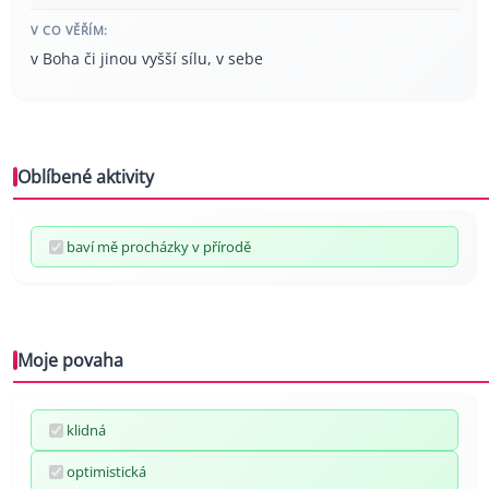
V CO VĚŘÍM:
v Boha či jinou vyšší sílu, v sebe
Oblíbené aktivity
baví mě procházky v přírodě
Moje povaha
klidná
optimistická