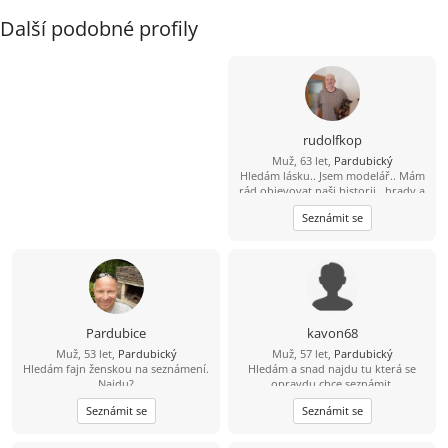
Další podobné profily
rudolfkop
Muž, 63 let,
Pardubický
Hledám lásku.. Jsem modelář.. Mám
rád objevovat naši historii.. hrady a
zámky.. Pro jednodušší komunikaci
Seznámit se
737 580 628
Pardubice
kavon68
Muž, 53 let,
Pardubický
Muž, 57 let,
Pardubický
Hledám fajn ženskou na seznámení.
Hledám a snad najdu tu která se
Najdu?
opravdu chce seznámit.
Seznámit se
Seznámit se