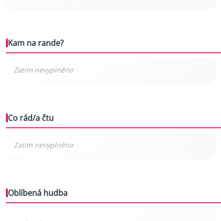
Kam na rande?
Co rád/a čtu
Oblíbená hudba