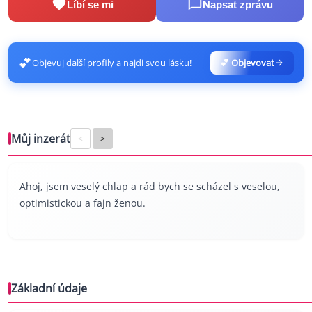
Líbí se mi
Napsat zprávu
💕
Objevuj další profily a najdi svou lásku!
💕 Objevovat
Můj inzerát
<
>
Ahoj, jsem veselý chlap a rád bych se scházel s veselou,
optimistickou a fajn ženou.
Základní údaje