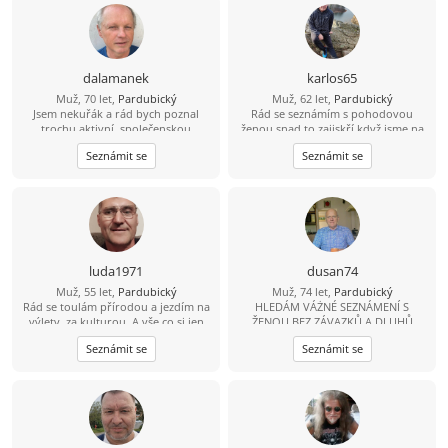
dalamanek
karlos65
Muž, 70 let,
Pardubický
Muž, 62 let,
Pardubický
Jsem nekuřák a rád bych poznal
Rád se seznámím s pohodovou
trochu aktivní, společenskou
ženou,snad to zajiskří když jsme na
ženu.Když se ozvete,určitě si o sobě
jiskření
Seznámit se
Seznámit se
povíme víc. Petr
luda1971
dusan74
Muž, 55 let,
Pardubický
Muž, 74 let,
Pardubický
Rád se toulám přírodou a jezdím na
HLEDÁM VÁŻNÉ SEZNÁMENÍ S
výlety, za kulturou. A vše co si jen
ŽENOU BEZ ZÁVAZKŮ A DLUHŮ
budeme přát. Hledám upřímnou a
OKOLI MORAVSKÉ TŘEBOVÉ DO
Seznámit se
Seznámit se
pohodovou ženu. Štíhlejší postavy.
50KM VE VĚKU 68-74LET.
Pardubicko. Najdu zde novou lásku
a životní partnerku.?Zkusíme to?