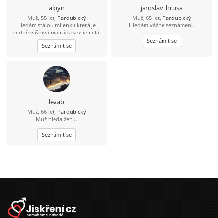
alpyn
jaroslav_hrusa
Muž, 55 let,
Pardubický
Muž, 65 let,
Pardubický
Hledám stálou milenku která je
Hledám vážné seznámení.
hodně vášnivá,má ráda sex,je milá,
bezprostřední a na nic si nehraje
Seznámit se
Seznámit se
stejně jako já.
levab
Muž, 66 let,
Pardubický
Muž hleda ženu.
Seznámit se