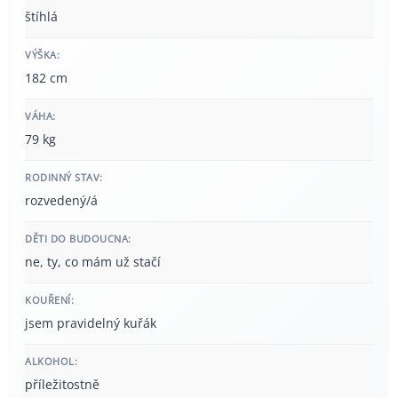
štíhlá
VÝŠKA:
182 cm
VÁHA:
79 kg
RODINNÝ STAV:
rozvedený/á
DĚTI DO BUDOUCNA:
ne, ty, co mám už stačí
KOUŘENÍ:
jsem pravidelný kuřák
ALKOHOL:
příležitostně