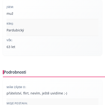
JSEM:
muž
KRAJ:
Pardubický
VĚK:
63 let
Podrobnosti
MÁM ZÁJEM O:
přátelství, flirt, nevím, ještě uvidíme ;-)
MOJE POSTAVA: