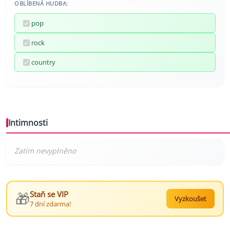
OBLÍBENÁ HUDBA:
pop
rock
country
Intimnosti
🎁
Staň se VIP
Vyzkoušet
7 dní zdarma!