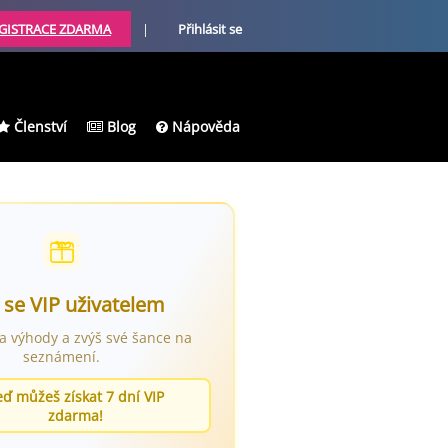
GISTRACE ZDARMA
|
Přihlásit se
Členství
Blog
Nápověda
 se VIP uživatelem
ra výhody a zvýš své šance na
seznámení.
eď můžeš získat 7 dní VIP
zdarma!