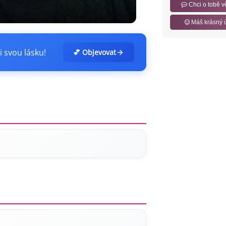
Chci o tobě v
Máš krásný 
i svou lásku!
💕 Objevovat