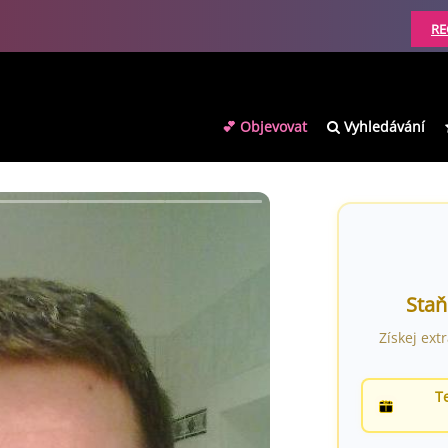
RE
💕 Objevovat
Vyhledávání
Staň
Získej ext
T