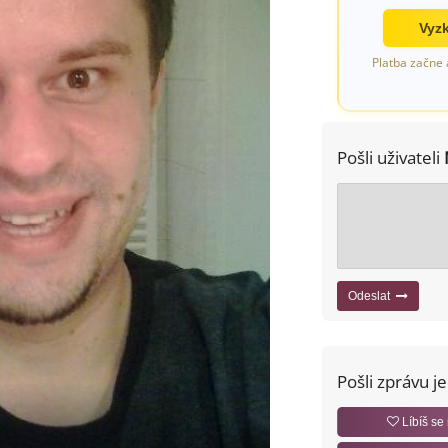
Vyzk
Platba začne 
Pošli uživateli
Odeslat
Pošli zprávu j
Líbíš se