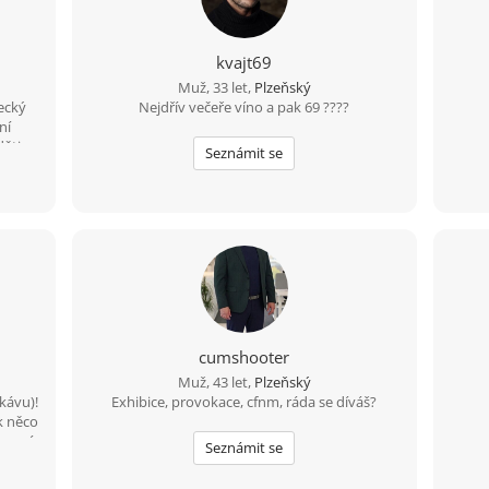
kvajt69
Muž, 33 let,
Plzeňský
ecký
Nejdřív večeře víno a pak 69 ????
ní
ěti .
Seznámit se
u
cumshooter
Muž, 43 let,
Plzeňský
kávu)!
Exhibice, provokace, cfnm, ráda se díváš?
k něco
u nová
Seznámit se
protože
m na