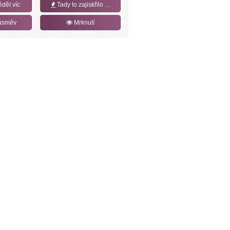
ědět víc
Tady to zajiskřilo ...
úsměv
Mrknutí