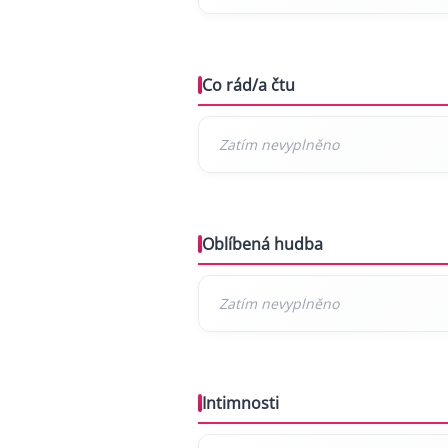
Co rád/a čtu
Oblíbená hudba
Intimnosti