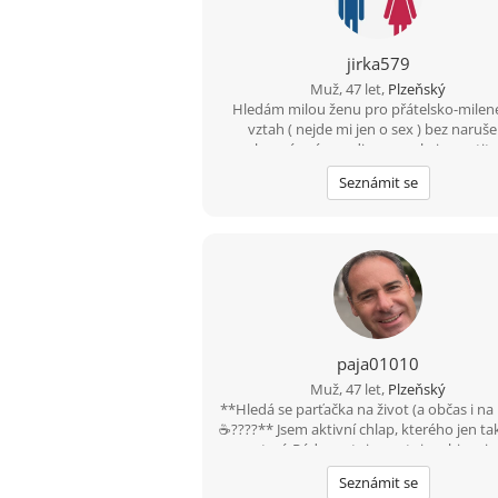
jirka579
Muž, 47 let,
Plzeňský
Hledám milou ženu pro přátelsko-milen
vztah ( nejde mi jen o sex ) bez naruše
soukromí, mám rodinu a nechci opustit d
Prostě potřebuji utéct od stereotyp
Seznámit se
paja01010
Muž, 47 let,
Plzeňský
**Hledá se parťačka na život (a občas i na 
☕????** Jsem aktivní chlap, kterého jen ta
nezastaví. Rád sportuju, cestuju, objevuj
místa a zážitky. Jsem pro každou legraci, 
Seznámit se
život je přece mnohem lepší s úsměve