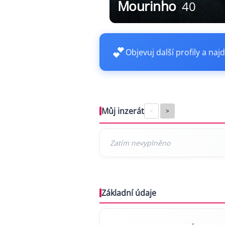
Mourinho
40
💕
Objevuj další profily a najd
Můj inzerát
<
>
Základní údaje