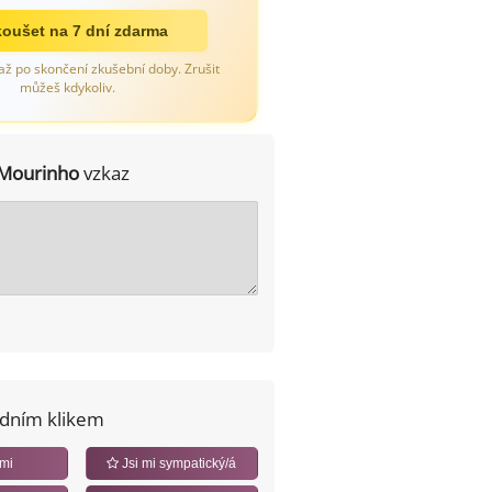
oušet na 7 dní zdarma
až po skončení zkušební doby. Zrušit
můžeš kdykoliv.
Mourinho
vzkaz
edním klikem
 mi
Jsi mi sympatický/á