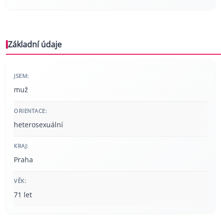
Základní údaje
JSEM:
muž
ORIENTACE:
heterosexuální
KRAJ:
Praha
VĚK:
71 let