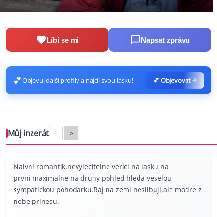
Líbí se mi
Napsat zprávu
💕
Objevuj další profily a najdi svou lásku!
💕 Objevovat
Můj inzerát
<
>
Naivni romantik,nevylecitelne verici na lasku na
prvni,maximalne na druhy pohled,hleda veselou
sympatickou pohodarku.Raj na zemi neslibuji,ale modre z
nebe prinesu.