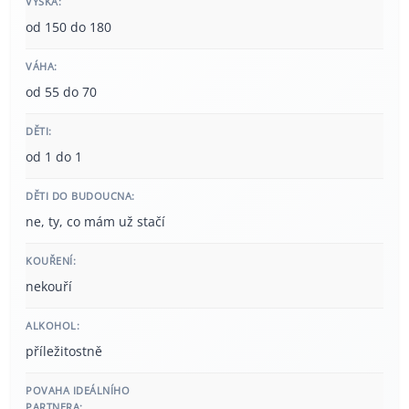
VÝŠKA:
od 150 do 180
VÁHA:
od 55 do 70
DĚTI:
od 1 do 1
DĚTI DO BUDOUCNA:
ne, ty, co mám už stačí
KOUŘENÍ:
nekouří
ALKOHOL:
příležitostně
POVAHA IDEÁLNÍHO
PARTNERA: