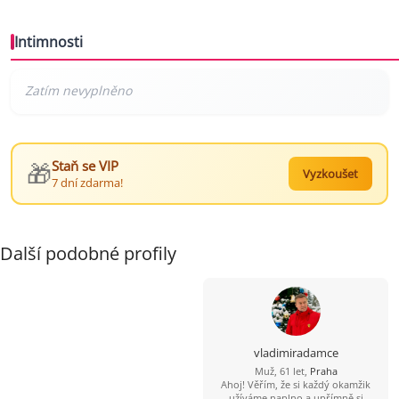
Intimnosti
🎁
Staň se VIP
Vyzkoušet
7 dní zdarma!
Další podobné profily
vladimiradamce
Muž, 61 let,
Praha
Ahoj! Věřím, že si každý okamžik
užíváme naplno a upřímně si