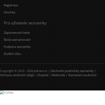
Registrace
Novinky
Pro uživatele seznamky
Zapomenuté heslo
Škola seznamování
Podpora seznamky
Zrušení účtu
Copyright © 2010 - 2026 Jiskreni.cz |
Obchodní podmínky seznamky
|
Ochrana osobních údajů
|
Shoptet
|
Webnode
|
Nastavení soukromí