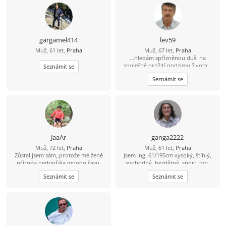
něžný, hravý a zralý, fit a nekuřák.
Mám rád léto a v zimně ho miluji.
Jsem poměrně hluboký, inteligentní,
Když ale má být i zima, tak k tomu
všímavý, přemýšlivý, mluvím tiše a
mám lyže. Nuda se mnou není, ale
jsem „sladký“ (řekli mi to). Mám rád
sranda ano.
jednoduché věci v životě a také mám
gargamel414
lev59
rád hezké věci v životě. Mám rád
Muž, 61 let,
Praha
Muž, 67 let,
Praha
svou zemi a venkov. Rád se uvolním
...hledám spřízněnou duši na
a dobře se bavím.
společné prožití podzimu života...
Seznámit se
Seznámit se
JaaAr
ganga2222
Muž, 72 let,
Praha
Muž, 61 let,
Praha
Zůstal jsem sám, protože mé ženě
Jsem Ing. 61/195cm vysoký, štíhlý,
příroda nedopřála mnoho času.
svobodný, bezdětný, sport. typ,
Chodil jsem po světě jen se svým
nekuřák, nepiju. Hledám příjemnou
Seznámit se
Seznámit se
čtyřnohým přítelem.Povahou jsem
vlídnou nevdanou ženu pro plný
15ti letý, ale už hodně dlouho.
milenecký i přátelský partnerský
Nehledám služku ani hospodyní.
vztah, na společné pěkné chvíle, na
Hledám sportovní babu, která by mi
sex, na společné dny, večery, noci a
pomohla se znovu rozdýchat.
rána a i na výlety. Hraju na kytaru,
Dokážu jít i za kulturou.Hospodu
mám windsurfing, můžeme jet na
nemusím,ale čas od času i tam,
vodu i jinam. Zajímá mě i tantra a