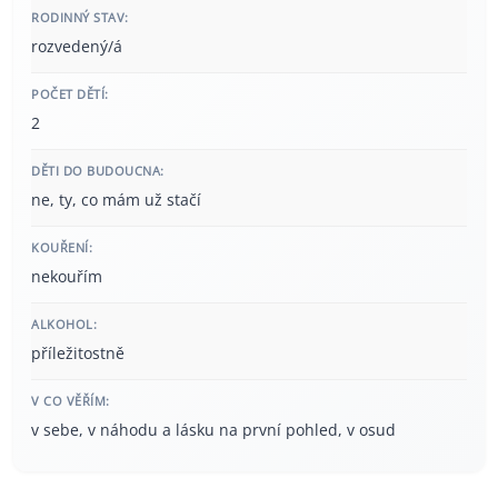
RODINNÝ STAV:
rozvedený/á
POČET DĚTÍ:
2
DĚTI DO BUDOUCNA:
ne, ty, co mám už stačí
KOUŘENÍ:
nekouřím
ALKOHOL:
příležitostně
V CO VĚŘÍM:
v sebe, v náhodu a lásku na první pohled, v osud