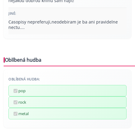
nejakou dobrou knihu sam najit!
JINÉ:
Casopisy nepreferuji,neodebiram je ba ani pravidelne
nectu....
Oblíbená hudba
OBLÍBENÁ HUDBA:
pop
rock
metal