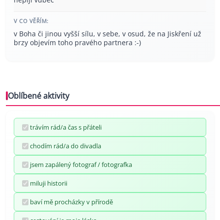
V CO VĚŘÍM:
v Boha či jinou vyšší sílu, v sebe, v osud, že na Jiskření už
brzy objevím toho pravého partnera :-)
Oblíbené aktivity
trávím rád/a čas s přáteli
chodím rád/a do divadla
jsem zapálený fotograf / fotografka
miluji historii
baví mě procházky v přírodě