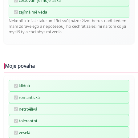
cestování je moje láska
zajímá mě věda
Nekonfliktní ale take umí řict svůj názor život beru s nadhkedem
mam zdrave ego a nepoteebuji ho cechrat zalezi mi na tom co jsi
mysliš ty a chci abys mi verila
Moje povaha
klidná
romantická
netrpělivá
tolerantní
veselá