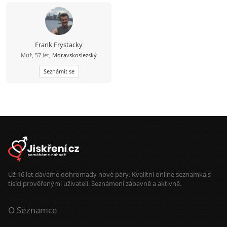
Frank Frystacky
Muž, 57 let,
Moravskoslezský
Seznámit se
Už 16 let dáváme dohromady nové páry. Kvalitní online seznamka s
tisíci prověřenými uživateli. Seznámení zábavně a aktivně.
O Seznamce