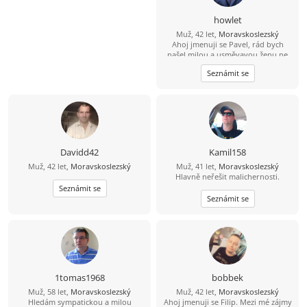
howlet
Muž, 42 let,
Moravskoslezský
Ahoj jmenuji se Pavel, rád bych
našel milou a usměvavou ženu ne
jen na pokec ale pokud možno i na
Seznámit se
vážný vztah mezi 26 a 49 lety, pokud
budeš chtít ozvi se, budu moc rád
Davidd42
Kamil158
Muž, 42 let,
Moravskoslezský
Muž, 41 let,
Moravskoslezský
Hlavně neřešit malichernosti.
Seznámit se
Seznámit se
1tomas1968
bobbek
Muž, 58 let,
Moravskoslezský
Muž, 42 let,
Moravskoslezský
Hledám sympatickou a milou
Ahoj jmenuji se Filip. Mezi mé zájmy