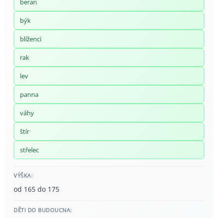
beran
býk
blíženci
rak
lev
panna
váhy
štír
střelec
VÝŠKA:
od 165 do 175
DĚTI DO BUDOUCNA: