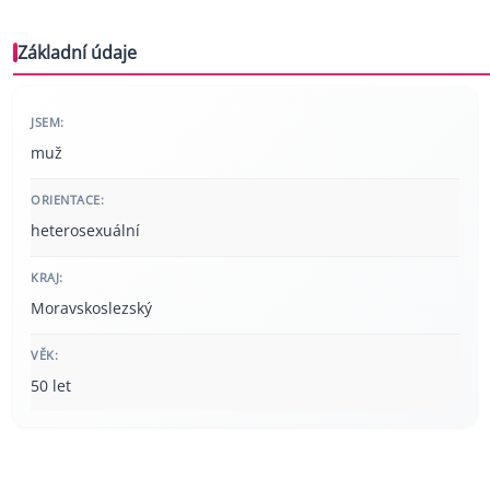
Základní údaje
JSEM:
muž
ORIENTACE:
heterosexuální
KRAJ:
Moravskoslezský
VĚK:
50 let