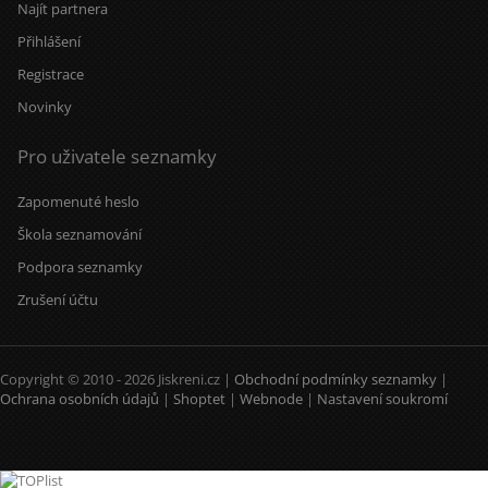
Najít partnera
Přihlášení
Registrace
Novinky
Pro uživatele seznamky
Zapomenuté heslo
Škola seznamování
Podpora seznamky
Zrušení účtu
Copyright © 2010 - 2026 Jiskreni.cz |
Obchodní podmínky seznamky
|
Ochrana osobních údajů
|
Shoptet
|
Webnode
|
Nastavení soukromí