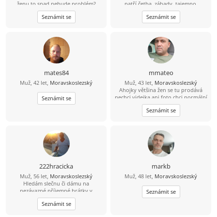
ženu,to snad nebude problém?
patří četba, záhady, tajemno.
historie. Pasivně hokej fotbal.
Seznámit se
Seznámit se
Trošku kulhám, ale jinak v poho..
mates84
mmateo
Muž, 42 let,
Moravskoslezský
Muž, 43 let,
Moravskoslezský
Ahojky většina žen se tu prodává
nechci videjka ani foto chci normální
Seznámit se
ženu zadarmo nechodím na
Seznámit se
WhatsApp a podobné sítě
222hracicka
markb
Muž, 56 let,
Moravskoslezský
Muž, 48 let,
Moravskoslezský
Hledám slečnu či dámu na
nezávazné příjemné hrátky v
Seznámit se
dopoledních hodinách. Žádné
Seznámit se
následné komplikace! :-D Ostravsko