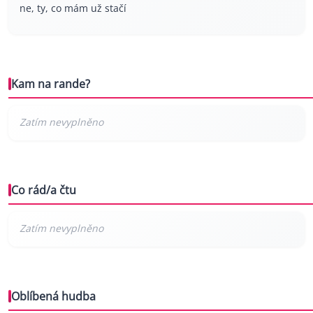
ne, ty, co mám už stačí
Kam na rande?
Co rád/a čtu
Oblíbená hudba