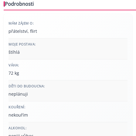
Podrobnosti
MÁM ZÁJEM O:
přátelství, flirt
MOJE POSTAVA:
štíhlá
VÁHA:
72 kg
DĚTI DO BUDOUCNA:
neplánuji
KOUŘENÍ:
nekouřím
ALKOHOL:
nepiji vůbec