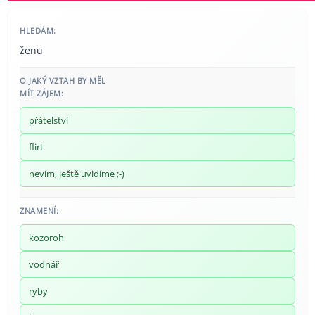
HLEDÁM:
ženu
O JAKÝ VZTAH BY MĚL
MÍT ZÁJEM:
přátelství
flirt
nevím, ještě uvidíme ;-)
ZNAMENÍ:
kozoroh
vodnář
ryby