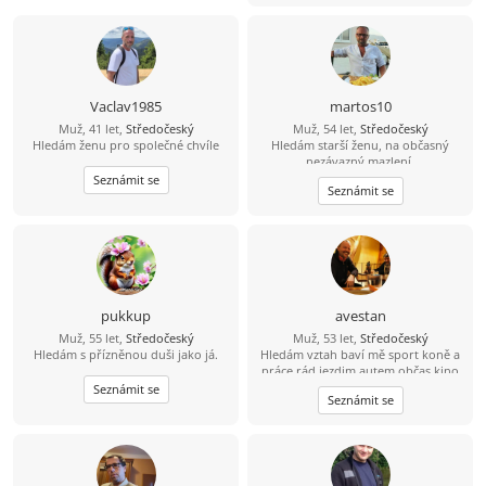
Vaclav1985
martos10
Muž, 41 let,
Středočeský
Muž, 54 let,
Středočeský
Hledám ženu pro společné chvíle
Hledám starší ženu, na občasný
nezávazný mazlení.
Seznámit se
Seznámit se
pukkup
avestan
Muž, 55 let,
Středočeský
Muž, 53 let,
Středočeský
Hledám s přízněnou duši jako já.
Hledám vztah baví mě sport koně a
práce rád jezdim autem občas kino
Seznámit se
Seznámit se