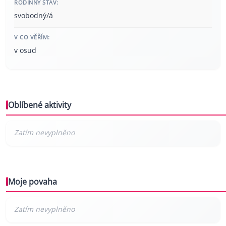
RODINNÝ STAV:
svobodný/á
V CO VĚŘÍM:
v osud
Oblíbené aktivity
Moje povaha