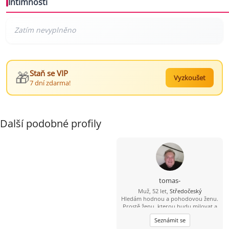
Intimnosti
🎁
Staň se VIP
Vyzkoušet
7 dní zdarma!
Další podobné profily
tomas-
Muž, 52 let,
Středočeský
Hledám hodnou a pohodovou ženu.
Prostě ženu, kterou budu milovat a
budu se na ní těšit.
Seznámit se