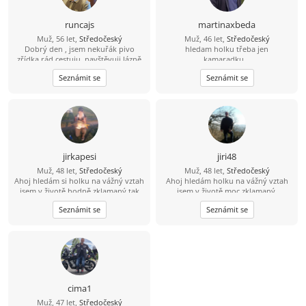
runcajs
martinaxbeda
Muž, 56 let,
Středočeský
Muž, 46 let,
Středočeský
Dobrý den , jsem nekuřák pivo
hledam holku třeba jen
zřídka rád cestuju ,navštěvuji lázně
kamaradku...
ale sám .Záliby kolo ,auta, procházky
Seznámit se
Seznámit se
divadlo a dobré jídlo
jirkapesi
jiri48
Muž, 48 let,
Středočeský
Muž, 48 let,
Středočeský
Ahoj hledám si holku na vážný vztah
Ahoj hledám holku na vážný vztah
jsem v životě hodně zklamaný tak
jsem v životě moc zklamaný.
doufám že si zde holku najdu.
Seznámit se
Seznámit se
Pokud se budu líbit nějaké holce tak
tady je moje číslo 704 124183 můžete
mi rovnou zavolat.
cima1
Muž, 47 let,
Středočeský