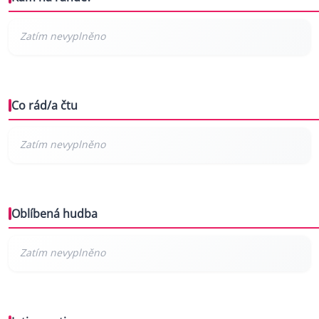
Co rád/a čtu
Oblíbená hudba