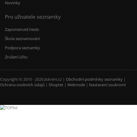
Novinky
Pro uživatele seznamky
Zapomenuté heslo
Škola seznamování
Podpora seznamky
Zrušení účtu
Copyright © 2010 - 2026 Jiskreni.cz |
Obchodní podmínky seznamky
|
Ochrana osobních údajů
|
Shoptet
|
Webnode
|
Nastavení soukromí