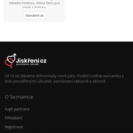
Hledám hodnou, milou ženu pro
vztah z Voticka.
Seznámit se
Už 16 let dáváme dohromady nové páry. Kvalitní online seznamka s
tisíci prověřenými uživateli. Seznámení zábavně a aktivně.
O Seznamce
Najít partnera
Přihlášení
Registrace