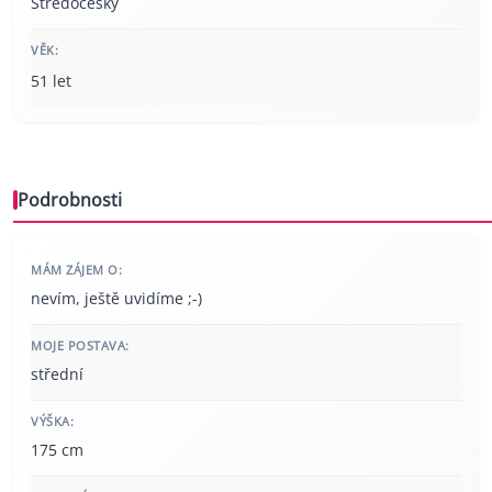
Středočeský
VĚK:
51 let
Podrobnosti
MÁM ZÁJEM O:
nevím, ještě uvidíme ;-)
MOJE POSTAVA:
střední
VÝŠKA:
175 cm