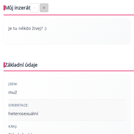
Můj inzerát
<
>
Je tu někdo živej? :)
Základní údaje
JSEM:
muž
ORIENTACE:
heterosexuální
KRAJ: