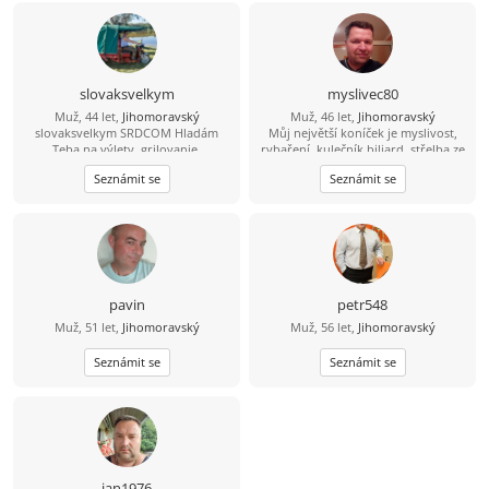
slovaksvelkym
myslivec80
Muž, 44 let,
Jihomoravský
Muž, 46 let,
Jihomoravský
slovaksvelkym SRDCOM Hladám
Můj největší koníček je myslivost,
Teba na výlety, grilovanie,
rybaření, kulečník biliard, střelba ze
spoločnosť pri každodenných
zbraní brokovnice, šipky, šachy
Seznámit se
Seznámit se
veciach. Zablokuje ma IBA jeptiška so
petanque, kostky, mám rád psy,
zašitou ... . Neopakujem po
zvířata, rád se bavím, tancuji, trochu
ostatných, LEBO VŠETCI. Žijem bez
jezdím na kole, mám rád procházky,
škrabkacieho mobilu, faceboku,
výlety. Mám rád dobré jídlo hlavně
vakcíne proti koronavírusu atď.
maso, piju víno pivo i nějakého
Moraváčky, resp. Češky sa vôbec
panáčka. Vykládám vtipy, umím si
nevedia ani bozkávať, ani milovať.
udělat srandu i ze sebe. Jsem
Ahoj princezna 45- 65. /Áno, hladam
normální chlap mám rád upřímnost,
pavin
petr548
staršiu ženu, ako ja/. Nadváhu a
co na srdci to na jazyku, držím slovo,
Muž, 51 let,
Jihomoravský
Muž, 56 let,
Jihomoravský
vrásky mám na žene rád. Neni to ale
myslím že jsem férový a rovný chlap.
podmienka. 22 3 2023 som prestal
fajčiť. Chceš aj Ty prestať? Pomôžem.
Seznámit se
Seznámit se
Poď, podaj mi ruku a poďme spolu
životom. Máš deti, s tým počítam.
Chodím na ryby. Máš odvahu ísť
somnou životom? Tak mi napíš
správu. Mám tu 5 správ denne, takže
nemôžem písať každú minutu. Ak
neodpisujem a som tu, tak už
jan1976