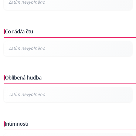
Co rád/a čtu
Oblíbená hudba
Intimnosti