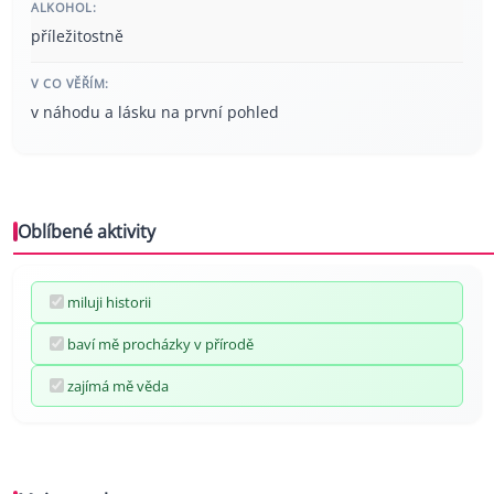
ALKOHOL:
příležitostně
V CO VĚŘÍM:
v náhodu a lásku na první pohled
Oblíbené aktivity
miluji historii
baví mě procházky v přírodě
zajímá mě věda