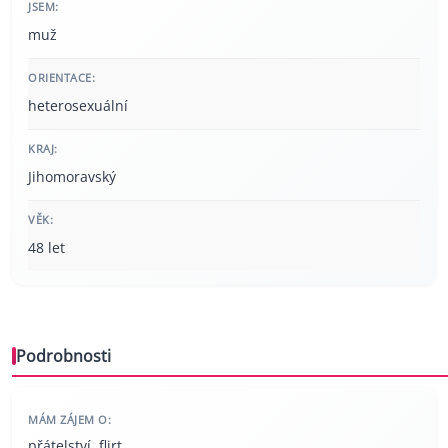
JSEM:
muž
ORIENTACE:
heterosexuální
KRAJ:
Jihomoravský
VĚK:
48 let
Podrobnosti
MÁM ZÁJEM O:
přátelství, flirt