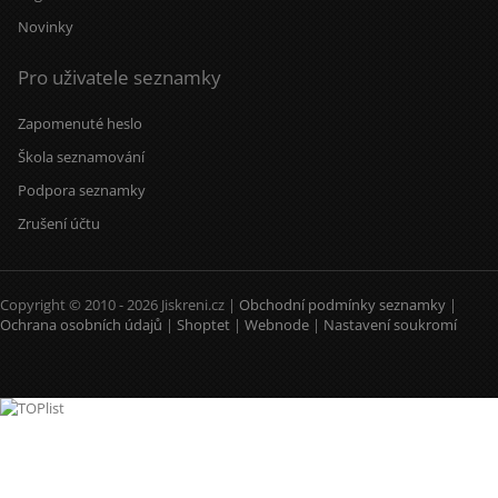
Novinky
Pro uživatele seznamky
Zapomenuté heslo
Škola seznamování
Podpora seznamky
Zrušení účtu
Copyright © 2010 - 2026 Jiskreni.cz |
Obchodní podmínky seznamky
|
Ochrana osobních údajů
|
Shoptet
|
Webnode
|
Nastavení soukromí