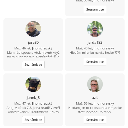
Muž, 53 let,
Jihomoravský
Seznámit se
jura80
jarda182
Muž, 46 let,
Jihomoravský
Muž, 43 let,
Jihomoravský
Mám rád spoustu věcí, hlavně když
Hledám milenku na vše hezké ????
na to budeme dva. Nejdůležitější je
důvěra, upřímnost a vzájemný
Seznámit se
Seznámit se
respekt.
janek_3
uzit
Muž, 47 let,
Jihomoravský
Muž, 55 let,
Jihomoravský
Ahoj, v pátek 7.8. je na hradě Veveří
Hledam jen to co ostatni a vim,ze ke
koncert kapely Trautmberk. Kdyby
stesti nevedou zkratky.
se Ti chtělo, tak mám na Wats Appu
Seznámit se
Seznámit se
čerstvou fotku :-) 773 908 225 Jan