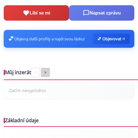
Líbí se mi
Napsat zprávu
💕
Objevuj další profily a najdi svou lásku!
💕 Objevovat
Můj inzerát
<
>
Základní údaje