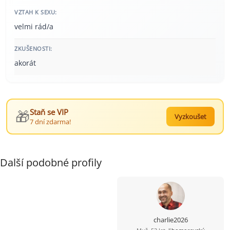
VZTAH K SEXU:
velmi rád/a
ZKUŠENOSTI:
akorát
🎁
Staň se VIP
Vyzkoušet
7 dní zdarma!
Další podobné profily
charlie2026