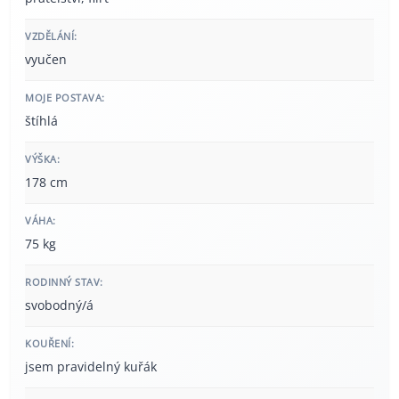
VZDĚLÁNÍ:
vyučen
MOJE POSTAVA:
štíhlá
VÝŠKA:
178 cm
VÁHA:
75 kg
RODINNÝ STAV:
svobodný/á
KOUŘENÍ:
jsem pravidelný kuřák