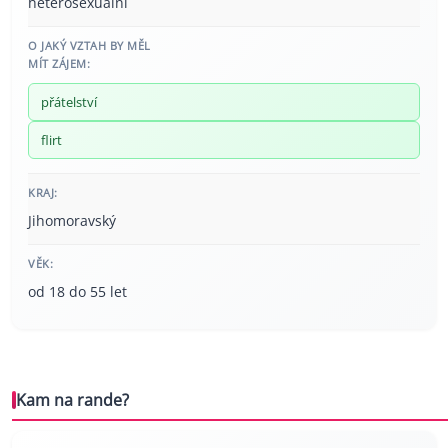
heterosexuální
O JAKÝ VZTAH BY MĚL
MÍT ZÁJEM:
přátelství
flirt
KRAJ:
Jihomoravský
VĚK:
od 18 do 55 let
Kam na rande?