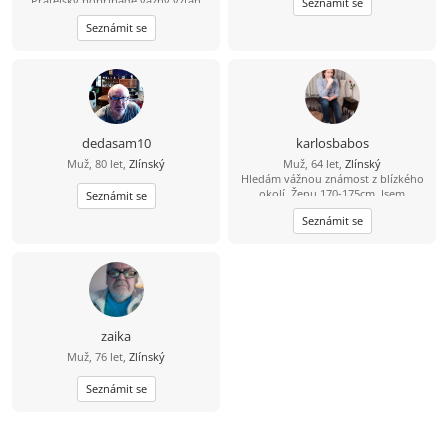
Přátelský popřípadě vážný vztah
Seznámit se
Seznámit se
dedasam10
karlosbabos
Muž, 80 let,
Zlínský
Muž, 64 let,
Zlínský
Hledám vážnou známost z blízkého
okolí. Ženu 170-175cm. Jsem
Seznámit se
mladšího vzhledu,výška
Seznámit se
180,všestranných zájmů,kromě
sportu .
zaika
Muž, 76 let,
Zlínský
Seznámit se