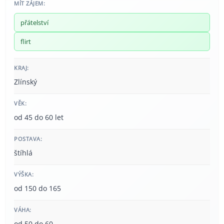
MÍT ZÁJEM:
přátelství
flirt
KRAJ:
Zlínský
VĚK:
od 45 do 60 let
POSTAVA:
štíhlá
VÝŠKA:
od 150 do 165
VÁHA:
od 50 do 60