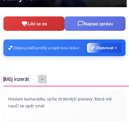
Líbí se mi
Napsat zprávu
💕
Objevuj další profily a najdi svou lásku!
💕 Objevovat
Můj inzerát
<
>
Hledam kamarádku spíše drobnější postavy ,která mě
naučí se opět smát