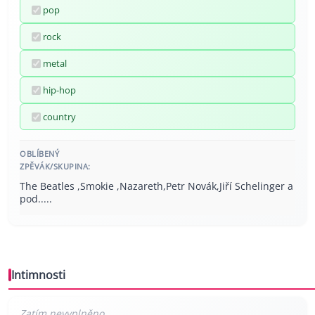
pop
rock
metal
hip-hop
country
OBLÍBENÝ
ZPĚVÁK/SKUPINA:
The Beatles ,Smokie ,Nazareth,Petr Novák,Jiří Schelinger a
pod.....
Intimnosti