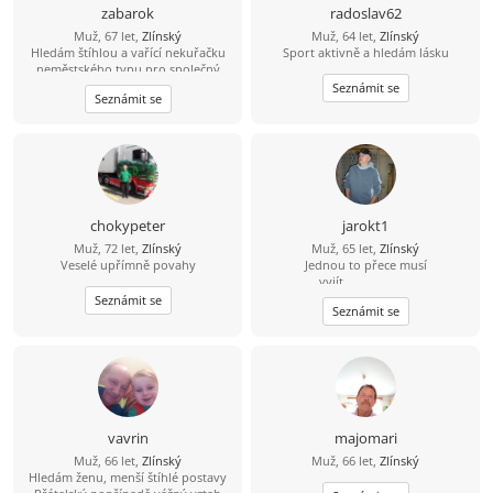
zabarok
radoslav62
Muž, 67 let,
Zlínský
Muž, 64 let,
Zlínský
Hledám štíhlou a vařící nekuřačku
Sport aktivně a hledám lásku
neměstského typu pro společný
život.
Seznámit se
Seznámit se
chokypeter
jarokt1
Muž, 72 let,
Zlínský
Muž, 65 let,
Zlínský
Veselé upřímně povahy
Jednou to přece musí
vyjít.....................
Seznámit se
Seznámit se
vavrin
majomari
Muž, 66 let,
Zlínský
Muž, 66 let,
Zlínský
Hledám ženu, menší štíhlé postavy