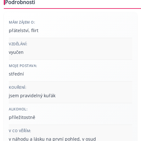
Podrobnosti
MÁM ZÁJEM O:
přátelství, flirt
VZDĚLÁNÍ:
vyučen
MOJE POSTAVA:
střední
KOUŘENÍ:
jsem pravidelný kuřák
ALKOHOL:
příležitostně
V CO VĚŘÍM:
v náhodu a lásku na první pohled, v osud