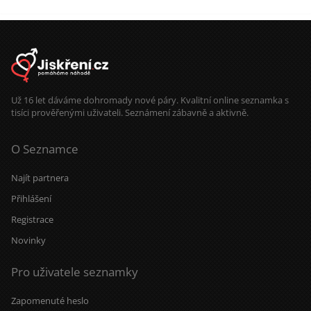
Už 16 let dáváme dohromady nové páry. Kvalitní online seznamka s
tisíci prověřenými uživateli. Seznámení zábavně a aktivně.
O Seznamce
Najít partnera
Přihlášení
Registrace
Novinky
Pro uživatele seznamky
Zapomenuté heslo