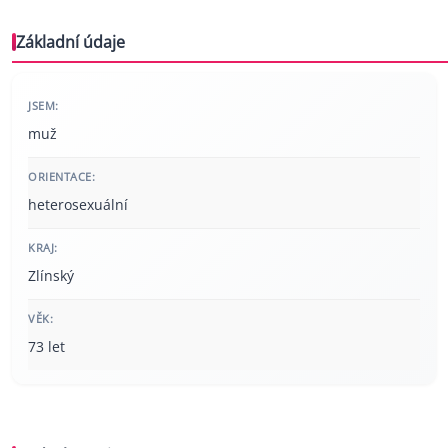
Základní údaje
JSEM:
muž
ORIENTACE:
heterosexuální
KRAJ:
Zlínský
VĚK:
73 let