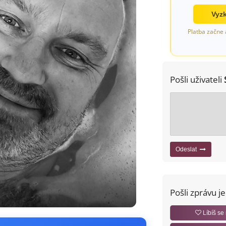
Vyzk
Platba začne 
Pošli uživateli
Odeslat
Pošli zprávu j
Líbíš se