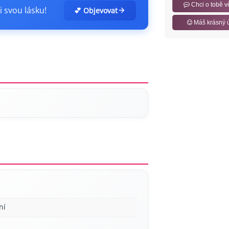
Chci o tobě v
i svou lásku!
💕 Objevovat
Máš krásný 
ní