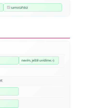
samotářská
nevím, ještě uvidíme ;-)
et