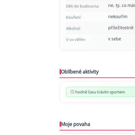
ne, ty, co má
Děti do budoucna:
nekouřím
Kouření:
příležitostně
Alkohol:
v sebe
V co věřím:
Oblíbené aktivity
hodně času trávím sportem
Moje povaha