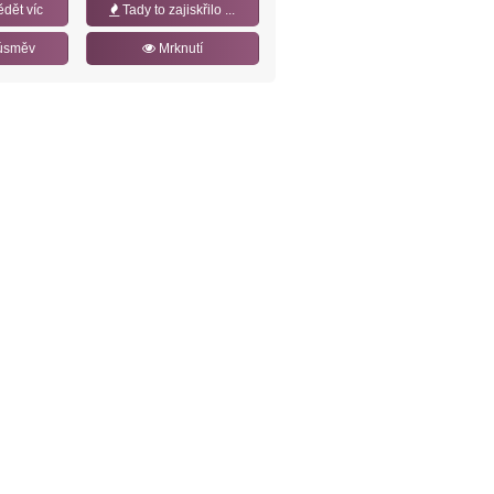
ědět víc
Tady to zajiskřilo ...
úsměv
Mrknutí