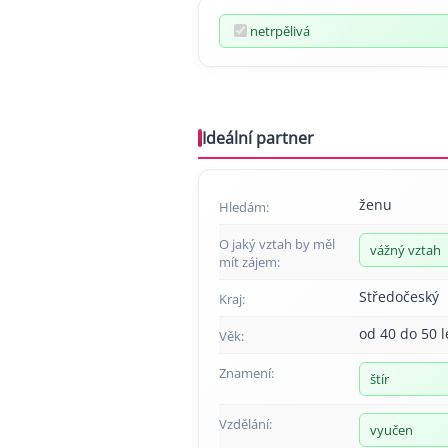
netrpělivá
Ideální partner
ženu
Hledám:
O jaký vztah by měl
vážný vztah
mít zájem:
Středočeský
Kraj:
od 40 do 50 l
Věk:
Znamení:
štír
Vzdělání:
vyučen