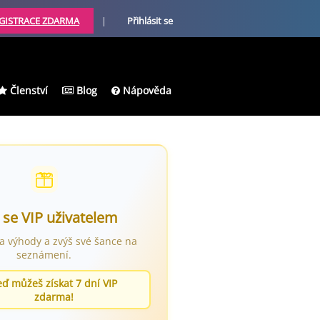
GISTRACE ZDARMA
|
Přihlásit se
Členství
Blog
Nápověda
 se VIP uživatelem
ra výhody a zvýš své šance na
seznámení.
eď můžeš získat 7 dní VIP
zdarma!