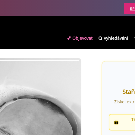
RE
💕 Objevovat
Vyhledávání
Staň
Získej ext
T