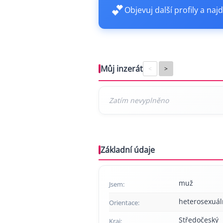
💕
Objevuj další profily a najd
Můj inzerát
<
>
Základní údaje
muž
Jsem:
heterosexuál
Orientace:
Středočeský
Kraj: