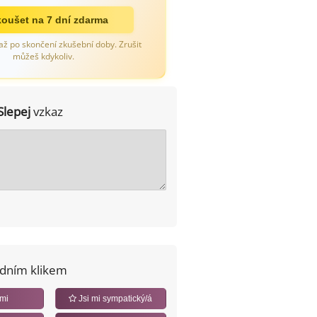
oušet na 7 dní zdarma
až po skončení zkušební doby. Zrušit
můžeš kdykoliv.
Slepej
vzkaz
edním klikem
 mi
Jsi mi sympatický/á