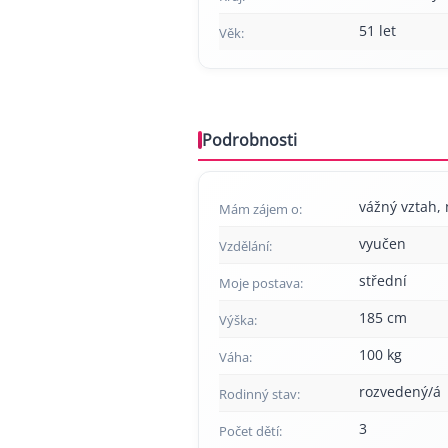
51 let
Věk:
Podrobnosti
vážný vztah, 
Mám zájem o:
vyučen
Vzdělání:
střední
Moje postava:
185 cm
Výška:
100 kg
Váha:
rozvedený/á
Rodinný stav:
3
Počet dětí: