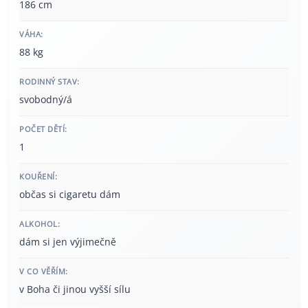
186 cm
VÁHA:
88 kg
RODINNÝ STAV:
svobodný/á
POČET DĚTÍ:
1
KOUŘENÍ:
občas si cigaretu dám
ALKOHOL:
dám si jen výjimečně
V CO VĚŘÍM:
v Boha či jinou vyšší sílu