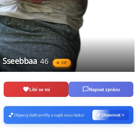
Sseebbaa
46
VIP
Líbí se mi
Napsat zprávu
💕
Objevuj další profily a najdi svou lásku!
💕 Objevovat