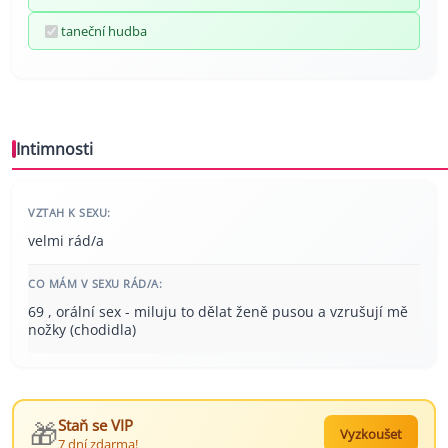
taneční hudba
Intimnosti
VZTAH K SEXU:
velmi rád/a
CO MÁM V SEXU RÁD/A:
69 , orální sex - miluju to dělat ženě pusou a vzrušují mě
nožky (chodidla)
🎁
Staň se VIP
Vyzkoušet
7 dní zdarma!