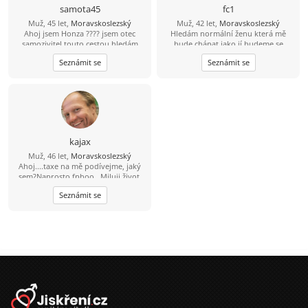
samota45
fc1
Muž, 45 let,
Moravskoslezský
Muž, 42 let,
Moravskoslezský
Ahoj jsem Honza ???? jsem otec
Hledám normální ženu která mě
samozivitel touto cestou hledám
bude chápat jako jí budeme se
lásku porozumění a upsymnost.
podporovat navzájem v dobrém i
Seznámit se
Seznámit se
zlem nesnáším nevěru a která ví co
od života chce
kajax
Muž, 46 let,
Moravskoslezský
Ahoj....taxe na mě podívejme, jaký
sem?Naprosto fphoo...Miluji život,
rád se směju, miluji sluníčko, sem
Seznámit se
pozitivně naladěný extrovert, takže
když je tma tak já svítím...Místama až
moc ukecaný, sem beran místama
moc tvrdohlavý, ale dá se to přežít,
pohodář, vtipný, miluji přírodu, ale
nelezu tam každý víkend...dokážu
tancovat i na stole ''nahoře bez'' a
nemusím mít 4promile prostě chlap
přirozeného typu, miluji děti, sem
vegetarián takže ať se
nelekneš....pokud si dočetla až sem