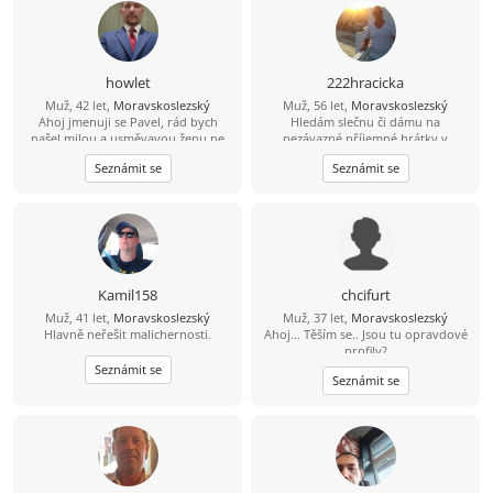
howlet
222hracicka
Muž, 42 let,
Moravskoslezský
Muž, 56 let,
Moravskoslezský
Ahoj jmenuji se Pavel, rád bych
Hledám slečnu či dámu na
našel milou a usměvavou ženu ne
nezávazné příjemné hrátky v
jen na pokec ale pokud možno i na
dopoledních hodinách. Žádné
Seznámit se
Seznámit se
vážný vztah mezi 26 a 49 lety, pokud
následné komplikace! :-D Ostravsko
budeš chtít ozvi se, budu moc rád
Kamil158
chcifurt
Muž, 41 let,
Moravskoslezský
Muž, 37 let,
Moravskoslezský
Hlavně neřešit malichernosti.
Ahoj... Těším se.. Jsou tu opravdové
profily?
Seznámit se
Seznámit se