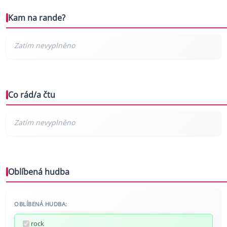
Kam na rande?
Co rád/a čtu
Oblíbená hudba
OBLÍBENÁ HUDBA:
rock