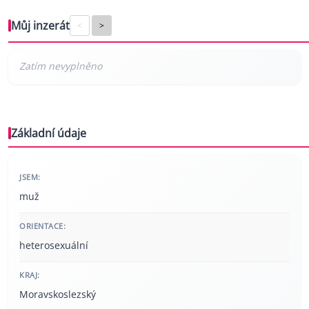
Můj inzerát
<
>
Základní údaje
JSEM:
muž
ORIENTACE:
heterosexuální
KRAJ:
Moravskoslezský