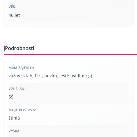
VĚK:
46 let
Podrobnosti
MÁM ZÁJEM O:
vážný vztah, flirt, nevím, ještě uvidíme ;-)
VZDĚLÁNÍ:
SŠ
MOJE POSTAVA:
štíhlá
VÝŠKA: