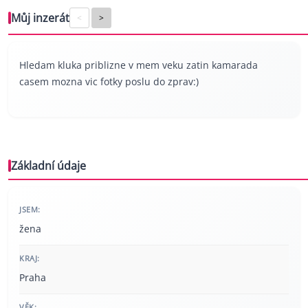
Můj inzerát
<
>
Hledam kluka priblizne v mem veku zatin kamarada
casem mozna vic fotky poslu do zprav:)
Základní údaje
JSEM:
žena
KRAJ:
Praha
VĚK: