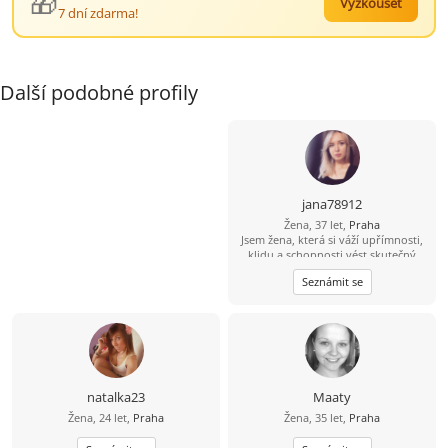
🎁
Vyzkoušet
7 dní zdarma!
Další podobné profily
jana78912
Žena, 37 let,
Praha
Jsem žena, která si váží upřímnosti,
klidu a schopnosti vést skutečný
rozhovor, ne jen komunikaci „pro
Seznámit se
formu“. Je pro mě důležité mít po
svém boku partnera, se kterým se
lze nejen smát a plánovat
budoucnost, ale také jednoduše
mlčet, aniž by to bylo nepříjemné. V
životě se snažím udržovat
rovnováhu mezi osobním rozvojem
a schopností radovat se z
natalka23
Maaty
jednoduchých věcí – útulných
Žena, 24 let,
Praha
Žena, 35 let,
Praha
večerů, procházek, dobré kávy a
upřímných rozhovorů. Ráda