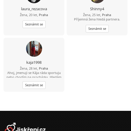
laura_rezacova
Shinny4
Žena, 20 let,
Praha
Žena, 25 let,
Praha
Příjemná žena hledá partnera.
Seznámit se
Seznámit se
kaja1998
Žena, 28 let,
Praha
Ahoj, jmenuji se Kája ráda sportuju
nebo chodím na procházky. Hledám
někoho na dopisování výměnu
Seznámit se
fotek, ale když padne jiskra ráda to
povýším