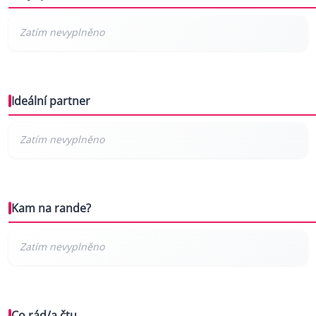
Ideální partner
Kam na rande?
Co rád/a čtu