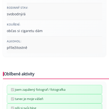
RODINNÝ STAV:
svobodný/á
KOUŘENÍ:
občas si cigaretu dám
ALKOHOL:
příležitostně
Oblíbené aktivity
jsem zapálený fotograf / fotografka
tanec je moje vášeň
píši si svůj blog