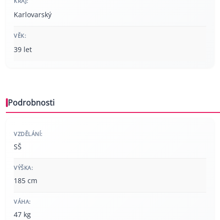
KRAJ:
Karlovarský
VĚK:
39 let
Podrobnosti
VZDĚLÁNÍ:
SŠ
VÝŠKA:
185 cm
VÁHA:
47 kg