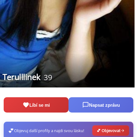
Terulllinek
39
Líbí se mi
Napsat zprávu
💕
Objevuj další profily a najdi svou lásku!
💕 Objevovat