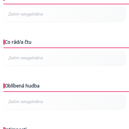
Co rád/a čtu
Oblíbená hudba