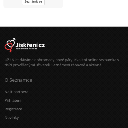
Seznámit se
Už 16 let dáváme dohromady nové páry. Kvalitní online seznamka s
tisíci prověřenými uživateli. Seznámení zábavně a aktivně.
O Seznamce
Najít partnera
Přihlášení
Registrace
Novinky