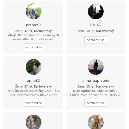
petra897
191977
Žena, 42 let,
Karlovarský
Žena, 48 let,
Karlovarský
Ahoj! Hledám někoho, s kým bych
mohl sdílet život a budovat
Seznámit se
společnou budoucnost. Pokud máš
Seznámit se
zájem, dej mi svůj e-mail – je to
jednoduché a zd
anna32
anna_paprstein
Žena, 37 let,
Karlovarský
Žena, 35 let,
Karlovarský
Hledám muže pro vážný vztah. Bez
Jsem optimista, ráda se směju.
her, bez bývalých v hlavě a bez
Chtěla bych poznat muže, který ví,
touhy "jen se dívat". Pokud jste také
co chce, je inteligentní a má smysl
Seznámit se
Seznámit se
unaveni osamělostí a jste připraveni
pro humor a dokáže mě rozesmát.
změnit role při přípravě snídaně —
pojďme se seznámit. Slibuji, že
nekousnu (bez důvodu).