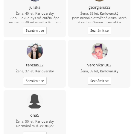
juliska
georgiana33
Žena, 40 let,
Karlovarský
Žena, 33 let,
Karlovarský
Ahoj! Pokud bys mě chtěla lépe
Jsem klidná a otevřená dívka, která
poznat, pošli mi e-mail a já ti tam
si cení upřímnost, respekt a
odpovím. Nejsem tu často, takže si
pozornost ve vztahu. Mám ráda
Seznámit se
Seznámit se
na tvůj e-mail počkám, abych tě lépe
jednoduché radosti života:
poznala.
procházky na čerstvém vzduchu,
útulné večery doma s knihou nebo
filmem, živé rozhovory a chvíle,
které stojí za to si pamatovat. Ve
volném čase dávám přednost
aktivitě: cestování, procházky po
nových místech, sport, a někdy
teresa932
veronika1302
prostě jen pohodlí doma. Chci se
Žena, 37 let,
Karlovarský
Žena, 39 let,
Karlovarský
seznámit s mužem, se kterým se dá
smát, sdílet život a budovat
Seznámit se
důvěrný, teplý vztah. Pro mě je
Seznámit se
důležité být vedle člověka, který si
cení upřímnosti, péče a je připraven
na opravdovou blízkost.
ona5
Žena, 50 let,
Karlovarský
Normální muž..existuje?