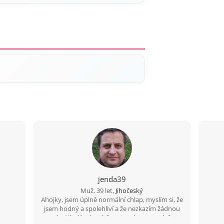
jenda39
Muž, 39 let,
Jihočeský
Ahojky, jsem úplně normální chlap, myslím si, že
jsem hodný a spolehliví a že nezkazím žádnou
srandu. Hledám k sobě partnerku na společnou