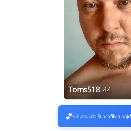
Toms518
44
💕
Objevuj další profily a najd