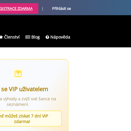
GISTRACE ZDARMA
|
Přihlásit se
Členství
Blog
Nápověda
 se VIP uživatelem
ra výhody a zvýš své šance na
seznámení.
eď můžeš získat 7 dní VIP
zdarma!