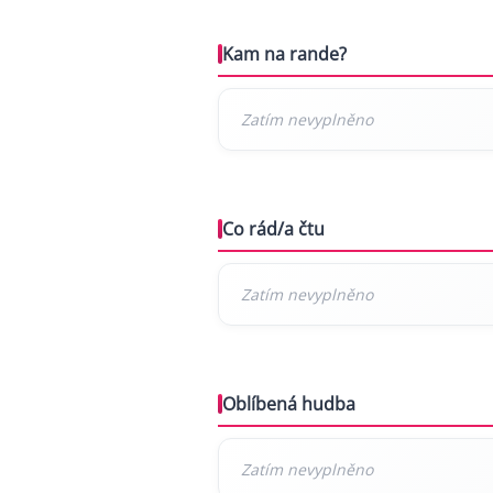
Kam na rande?
Co rád/a čtu
Oblíbená hudba