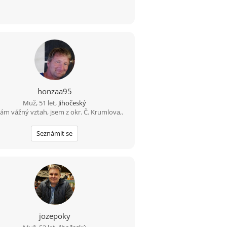
honzaa95
Muž, 51 let,
Jihočeský
ám vážný vztah, jsem z okr. Č. Krumlova,.
Seznámit se
jozepoky