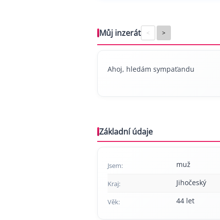
Můj inzerát
<
>
Ahoj, hledám sympaťandu
Základní údaje
muž
Jsem:
Jihočeský
Kraj:
44 let
Věk: