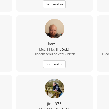
a pohodovou cestu životem. Malé dítě není
Seznámit se
překážkou????
karel31
Muž, 38 let,
Jihočeský
Hledám ženu na vážný vztah
Hled
Seznámit se
jiri-1976