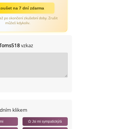
oušet na 7 dní zdarma
až po skončení zkušební doby. Zrušit
můžeš kdykoliv.
Toms518
vzkaz
edním klikem
 mi
Jsi mi sympatický/á