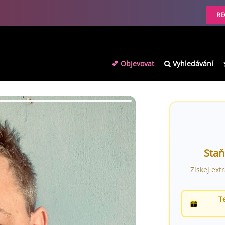
RE
💕 Objevovat
Vyhledávání
Staň
Získej ext
T