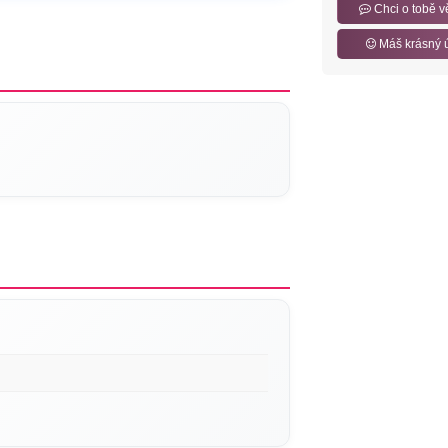
Chci o tobě v
Máš krásný 