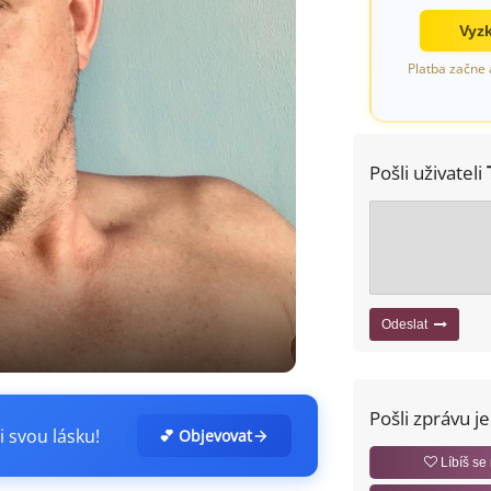
Vyzk
Platba začne 
Pošli uživateli
Odeslat
Pošli zprávu j
i svou lásku!
💕 Objevovat
Líbíš se