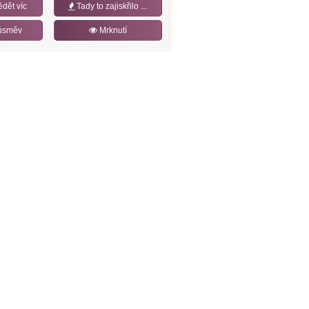
ědět víc
Tady to zajiskřilo ...
úsměv
Mrknutí