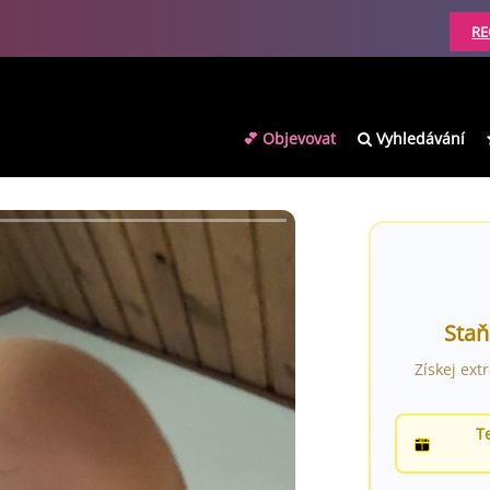
RE
💕 Objevovat
Vyhledávání
Staň
Získej ext
T