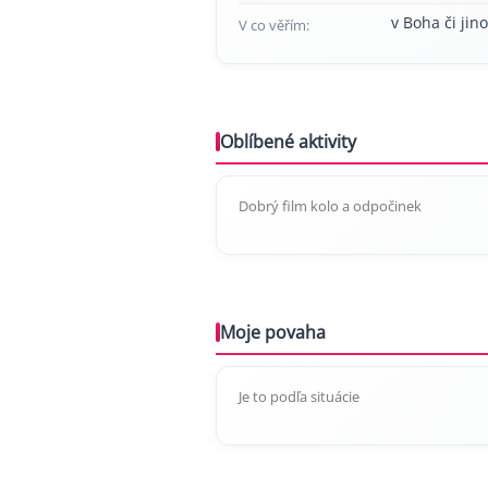
v Boha či jino
V co věřím:
Oblíbené aktivity
Dobrý film kolo a odpočinek
Moje povaha
Je to podľa situácie