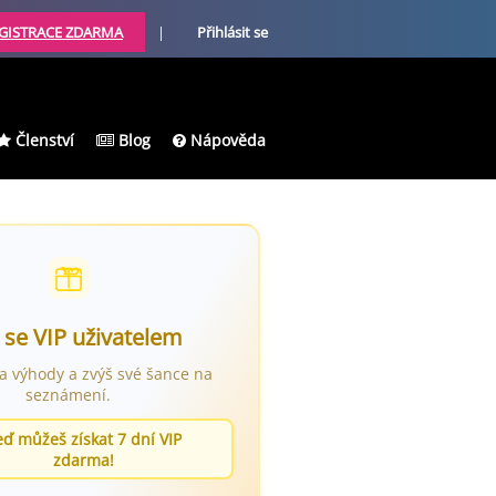
GISTRACE ZDARMA
|
Přihlásit se
Členství
Blog
Nápověda
 se VIP uživatelem
ra výhody a zvýš své šance na
seznámení.
eď můžeš získat 7 dní VIP
zdarma!