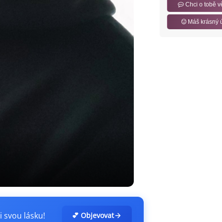
Chci o tobě v
Máš krásný 
i svou lásku!
💕 Objevovat