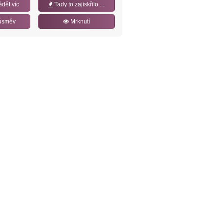
ědět víc
Tady to zajiskřilo ...
úsměv
Mrknutí