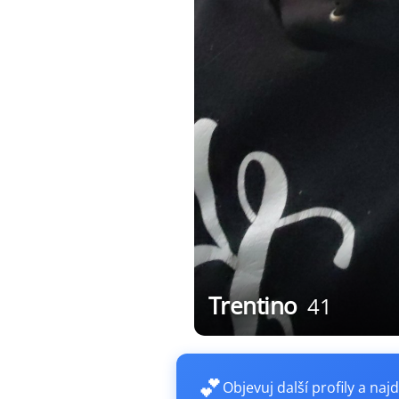
Trentino
41
💕
Objevuj další profily a najd