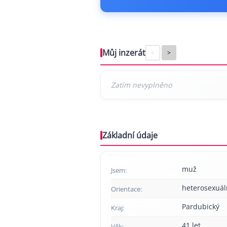
Můj inzerát
<
>
Základní údaje
muž
Jsem:
heterosexuál
Orientace:
Pardubický
Kraj:
41 let
Věk: