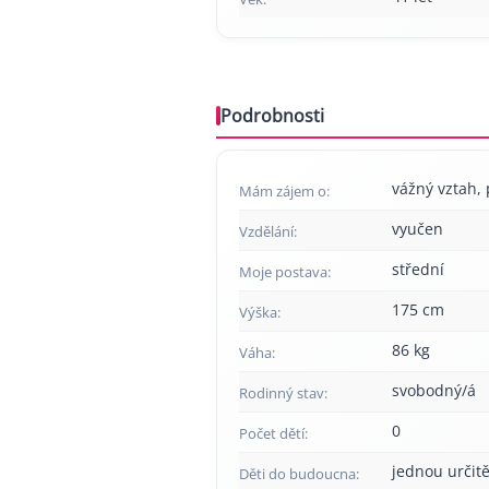
Podrobnosti
vážný vztah, 
Mám zájem o:
vyučen
Vzdělání:
střední
Moje postava:
175 cm
Výška:
86 kg
Váha:
svobodný/á
Rodinný stav:
0
Počet dětí:
jednou určitě
Děti do budoucna: