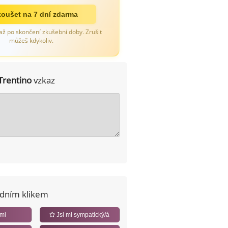
oušet na 7 dní zdarma
až po skončení zkušební doby. Zrušit
můžeš kdykoliv.
Trentino
vzkaz
edním klikem
 mi
Jsi mi sympatický/á