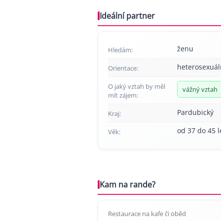
Ideální partner
ženu
Hledám:
heterosexuál
Orientace:
O jaký vztah by měl
vážný vztah
mít zájem:
Pardubický
Kraj:
od 37 do 45 l
Věk:
Kam na rande?
Restaurace na kafe či oběd