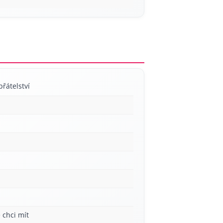
přátelství
 chci mít