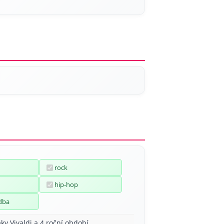
rock
hip-hop
dba
aky Vivaldi a 4 roční období