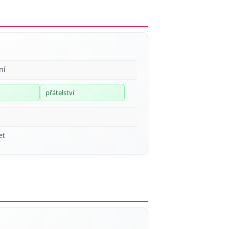
ní
přátelství
et