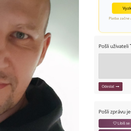
Vyzk
Platba začne 
Pošli uživateli
Odeslat
Pošli zprávu j
Líbíš se