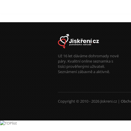
Už 16 let dáváme dohromady nové
páry. Kvalitní online seznamka s
tisíci prověřenými uživateli.
Seznámení zábavně a aktivně.
Copyright © 2010 - 2026 Jiskreni.cz |
Obch