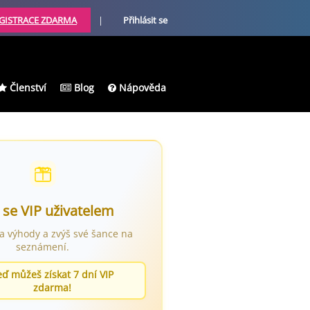
GISTRACE ZDARMA
|
Přihlásit se
Členství
Blog
Nápověda
 se VIP uživatelem
ra výhody a zvýš své šance na
seznámení.
eď můžeš získat 7 dní VIP
zdarma!