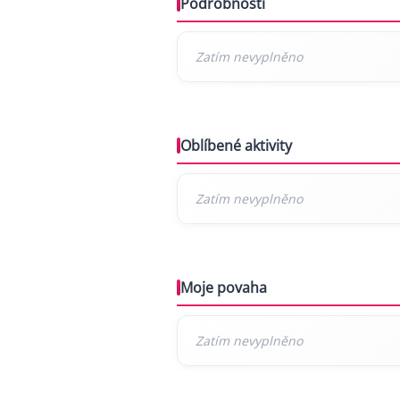
Podrobnosti
Oblíbené aktivity
Moje povaha