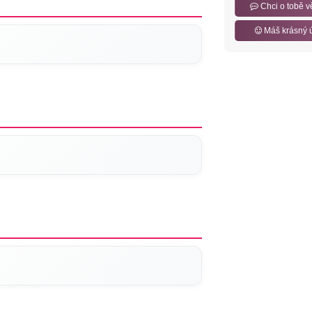
Chci o tobě v
Máš krásný 