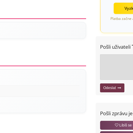
Vyzk
Platba začne 
Pošli uživateli
Odeslat
Pošli zprávu j
Líbíš se