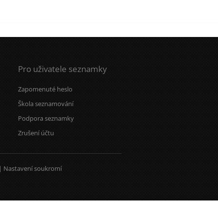
Pro uživatele seznamky
Zapomenuté heslo
Škola seznamování
Podpora seznamky
Zrušení účtu
|
Nastavení soukromí