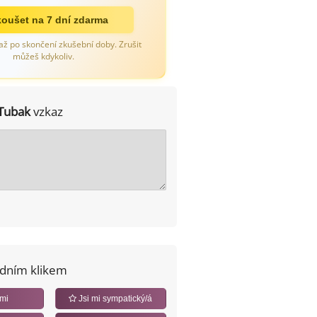
oušet na 7 dní zdarma
až po skončení zkušební doby. Zrušit
můžeš kdykoliv.
Tubak
vzkaz
edním klikem
 mi
Jsi mi sympatický/á