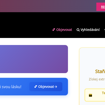
RE
💕 Objevovat
Vyhledávání
Staň
Získej ext
i svou lásku!
💕 Objevovat
T