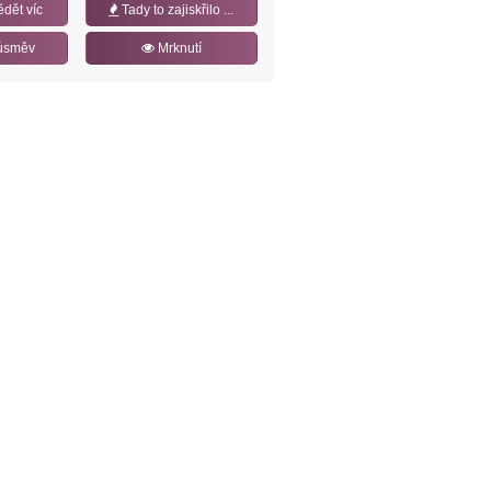
ědět víc
Tady to zajiskřilo ...
úsměv
Mrknutí