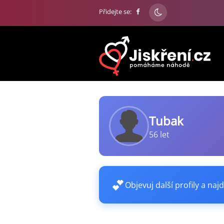
Přidejte se:
Tubak
56 let
💕
Objevuj další profily a najd