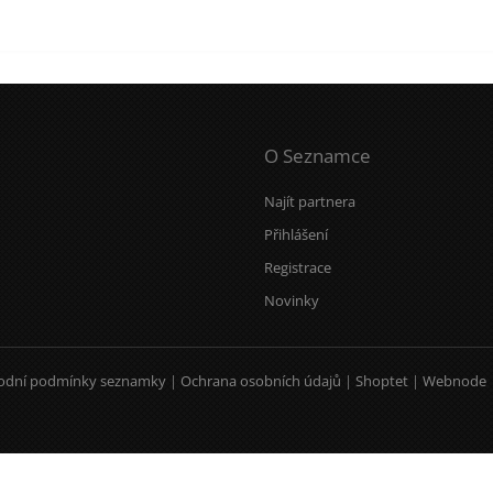
O Seznamce
Najít partnera
Přihlášení
Registrace
Novinky
odní podmínky seznamky
|
Ochrana osobních údajů
|
Shoptet
|
Webnode