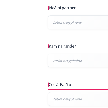
Ideální partner
Kam na rande?
Co rád/a čtu