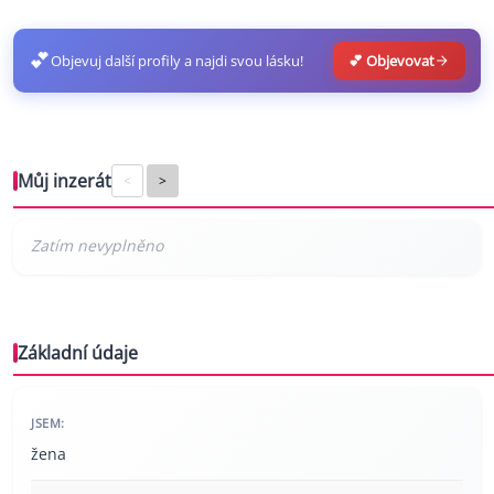
💕
Objevuj další profily a najdi svou lásku!
💕 Objevovat
Můj inzerát
<
>
Základní údaje
JSEM:
žena