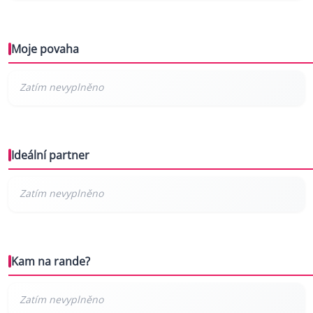
Moje povaha
Ideální partner
Kam na rande?