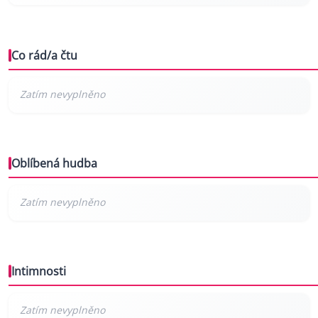
Co rád/a čtu
Oblíbená hudba
Intimnosti