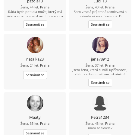
pzzoja13
Luci_13
Žena, 44 let,
Praha
Žena, 40 let,
Praha
Ráda bych potkala muže, který má
Som veselá príjemná usmievavá a
jiskru v oku a smysl pro humor pro
niekedy až moc úprimná :D
společné zítřky.
Seznámit se
Seznámit se
natalka23
jana78912
Žena, 24 let,
Praha
Žena, 37 let,
Praha
Jsem žena, která si váží upřímnosti,
klidu a schopnosti vést skutečný
Seznámit se
rozhovor, ne jen komunikaci „pro
Seznámit se
formu“. Je pro mě důležité mít po
svém boku partnera, se kterým se
lze nejen smát a plánovat
budoucnost, ale také jednoduše
mlčet, aniž by to bylo nepříjemné. V
životě se snažím udržovat
rovnováhu mezi osobním rozvojem
a schopností radovat se z
Maaty
Petra1234
jednoduchých věcí – útulných
Žena, 35 let,
Praha
Žena, 43 let,
Praha
večerů, procházek, dobré kávy a
mam se skvele2
upřímných rozhovorů. Ráda
Seznámit se
poznávám nové věci, občas