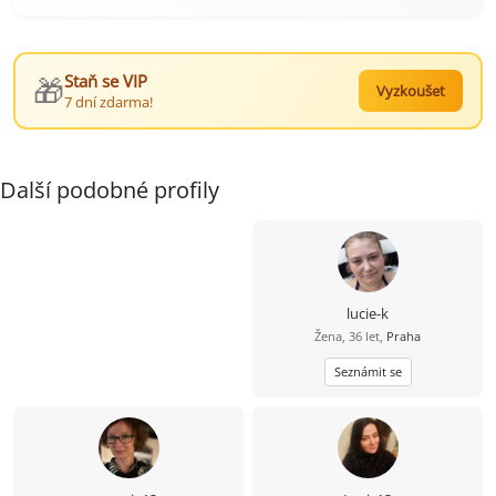
🎁
Staň se VIP
Vyzkoušet
7 dní zdarma!
Další podobné profily
lucie-k
Žena, 36 let,
Praha
Seznámit se