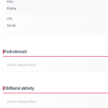
KRAJ:
Praha
VĚK:
34 let
Podrobnosti
Oblíbené aktivity