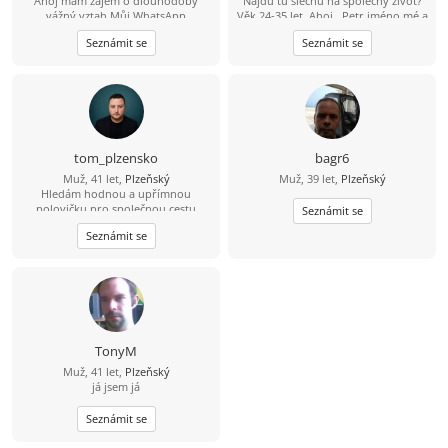
Ahoj mam zájem o dlouhodobý
Najdu tu slečnu na společný život?
vážný vztah Můj WhatsApp
Věk 24-35 let. Ahoj.. Petr jméno mé a
607872973
na tomto světě jsem už 29 let. Mám
Seznámit se
Seznámit se
silnější postavu, rád cestuji,
převážně po Řeckých ostrovech,
taktéž nepohrdnu procházkou v
přírodě. Bydlím v Plzni. Jsem věrný,
upřímný a někdy až moc hodný
Nikdy jsem seznamku nezkoušel, tak
nevím, co od toho očekávat, ale
třeba tady najdu nějakou slečnu.
tom_plzensko
bagr6
Budu se těšit na tvojí zprávu.
Muž, 41 let,
Plzeňský
Muž, 39 let,
Plzeňský
Hledám hodnou a upřímnou
polovičku pro společnou cestu
Seznámit se
životem.
Seznámit se
TonyM
Muž, 41 let,
Plzeňský
já jsem já
Seznámit se