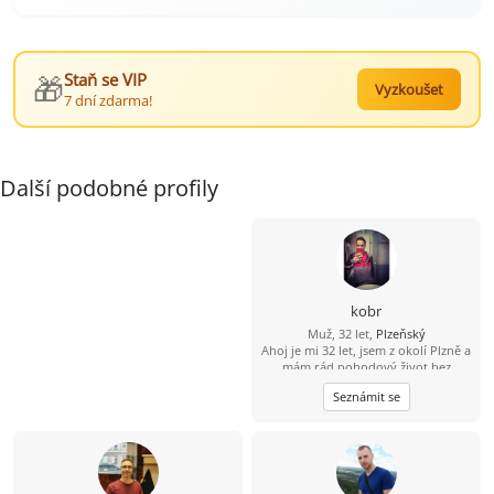
🎁
Staň se VIP
Vyzkoušet
7 dní zdarma!
Další podobné profily
kobr
Muž, 32 let,
Plzeňský
Ahoj je mi 32 let, jsem z okolí Plzně a
mám rád pohodový život bez
zbytečných her. Ve volnu rád
Seznámit se
vyrazím na výlet, do přírody nebo
na procházku. Hledám sympatickou
ženu, která ví, co chce, a chtěla by
časem hezký vztah.