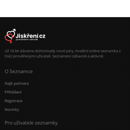
Už 16 let dáváme dohromady nové páry. Kvalitní online seznamka s
tisíci prověřenými uživateli. Seznámení zábavně a aktivně.
O Seznamce
Najít partnera
Přihlášení
Registrace
Novinky
Pro uživatele seznamky