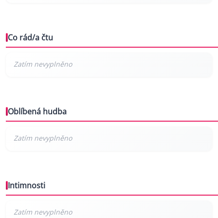
Co rád/a čtu
Oblíbená hudba
Intimnosti