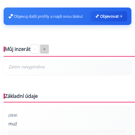
💕
Objevuj další profily a najdi svou lásku!
💕 Objevovat
Můj inzerát
<
>
Základní údaje
JSEM:
muž