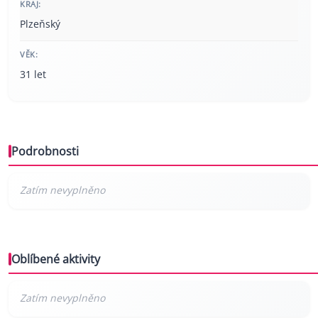
KRAJ:
Plzeňský
VĚK:
31 let
Podrobnosti
Oblíbené aktivity