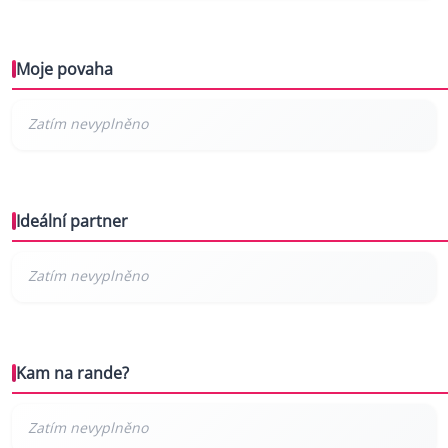
Moje povaha
Ideální partner
Kam na rande?