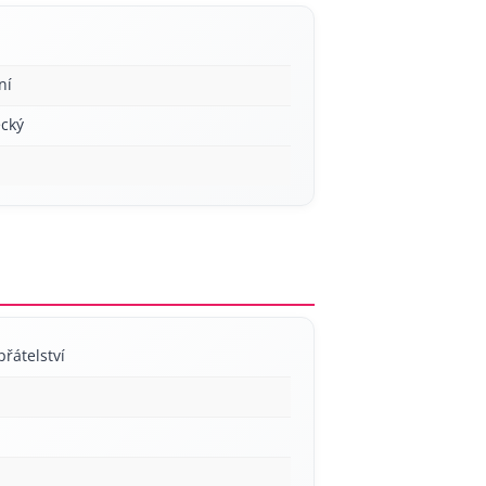
ní
cký
přátelství