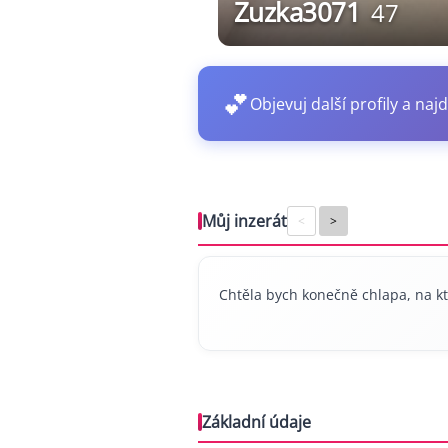
Zuzka3071
47
💕
Objevuj další profily a najd
Můj inzerát
<
>
Chtěla bych konečně chlapa, na kt
Základní údaje