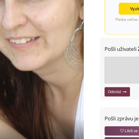
Vyzk
Platba začne 
Pošli uživateli
Odeslat
Pošli zprávu j
Líbíš se