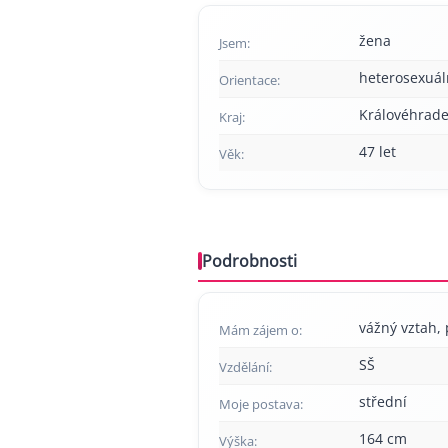
žena
Jsem:
heterosexuál
Orientace:
Královéhrade
Kraj:
47 let
Věk:
Podrobnosti
vážný vztah, 
Mám zájem o:
SŠ
Vzdělání:
střední
Moje postava:
164 cm
Výška: