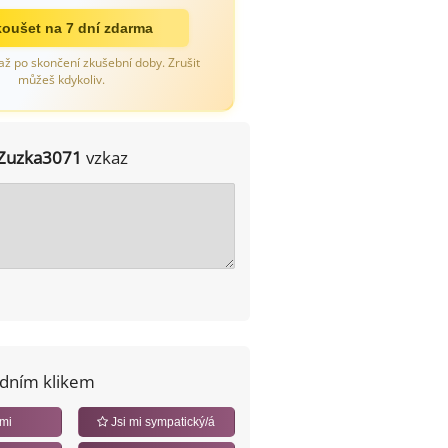
oušet na 7 dní zdarma
až po skončení zkušební doby. Zrušit
můžeš kdykoliv.
Zuzka3071
vzkaz
edním klikem
 mi
Jsi mi sympatický/á