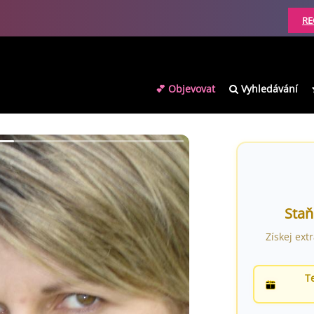
RE
💕 Objevovat
Vyhledávání
Staň
Získej ext
T