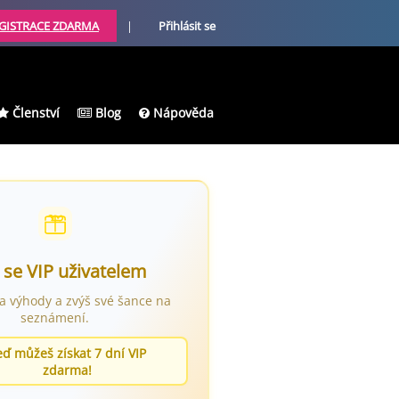
GISTRACE ZDARMA
|
Přihlásit se
Členství
Blog
Nápověda
 se VIP uživatelem
ra výhody a zvýš své šance na
seznámení.
eď můžeš získat 7 dní VIP
zdarma!