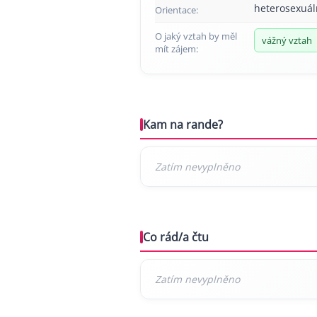
heterosexuál
Orientace:
O jaký vztah by měl
vážný vztah
mít zájem:
Kam na rande?
Co rád/a čtu