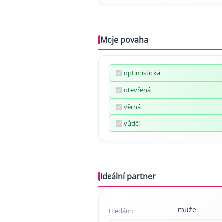
Moje povaha
optimistická
otevřená
věrná
vůdčí
Ideální partner
muže
Hledám: