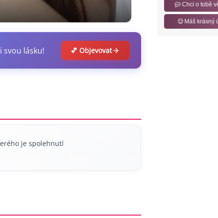
Chci o tobě v
Máš krásný 
i svou lásku!
💕 Objevovat
erého je spolehnutí