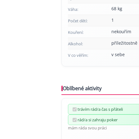
68 kg
Váha:
1
Počet dětí:
nekouřím
Kouření:
příležitostně
Alkohol:
v sebe
V co věřím:
Oblíbené aktivity
trávím rád/a čas s přáteli
rád/a si zahraju poker
mám ráda svou práci