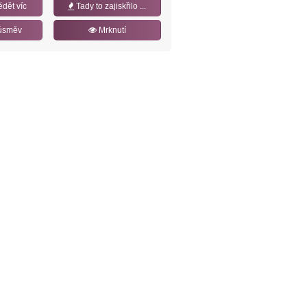
ědět víc
Tady to zajiskřilo ...
úsměv
Mrknutí