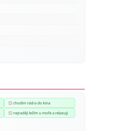
chodím rád/a do kina
nejraději ležím u moře a relaxuji