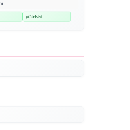
ní
přátelství