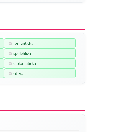
romantická
spolehlivá
diplomatická
citlivá