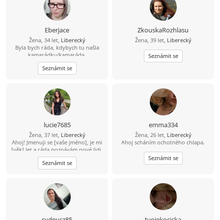
Eberjace
ZkouskaRozhlasu
Žena, 34 let,
Liberecký
Žena, 39 let,
Liberecký
Byla bych ráda, kdybych tu našla
kamarádku/kamaráda.
Seznámit se
Seznámit se
lucie7685
emma334
Žena, 37 let,
Liberecký
Žena, 26 let,
Liberecký
Ahoj! Jmenuji se [vaše jméno], je mi
Ahoj scháním ochotného chlapa.
[věk] let a ráda poznávám nové lidi.
Jsem přátelská, otevřená a upřímná,
Seznámit se
Seznámit se
miluji cestování, přírodu a dobré
jídlo. Ve volném čase ráda čtu,
poslouchám hudbu nebo si zajdu na
procházku. Hledám někoho, kdo je
upřímný, veselý a má smysl pro
humor. Pokud máš zájem se poznat,
neváhej mě kontaktovat!
sydnycz85
tvojekocicka