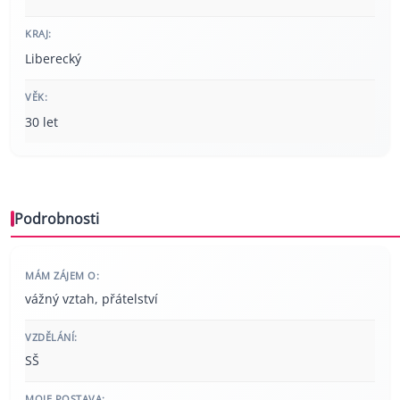
KRAJ:
Liberecký
VĚK:
30 let
Podrobnosti
MÁM ZÁJEM O:
vážný vztah, přátelství
VZDĚLÁNÍ:
SŠ
MOJE POSTAVA: