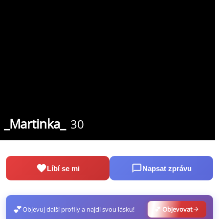
_Martinka_
30
Líbí se mi
Napsat zprávu
💕
Objevuj další profily a najdi svou lásku!
💕 Objevovat