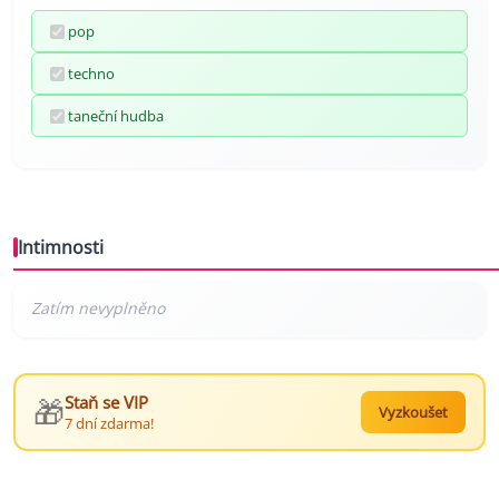
pop
techno
taneční hudba
Intimnosti
🎁
Staň se VIP
Vyzkoušet
7 dní zdarma!