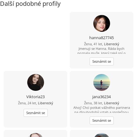
Další podobné profily
hanna827745
Žena, 41 let,
Liberecký
Jmenuji se Hanna. Ráda bych
poznala muže, který také sní o
pevném a vážném vztahu. Oceňuji
Seznámit se
laskavost, smysl pro humor a
upřímné rozhovory. Pokud hledáš
opravdový vztah bez her, pošli mi
svou e-mailovou adresu a určitě ti
odepíšu.
Viktoria23
jana36234
Žena, 24 let,
Liberecký
Žena, 38 let,
Liberecký
Ahoj! Chci potkat vážného partnera
na dlouhodobý vztah a společnou
Seznámit se
budoucnost. Pošli mi svůj е-mаil – je
Seznámit se
to rychlé a zdarma. Těším se na tvou
odpověď!