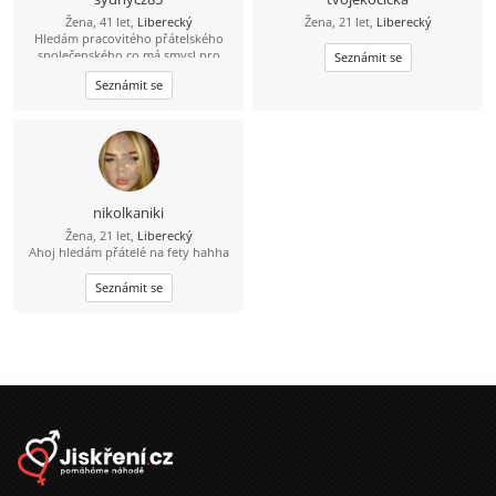
Žena, 41 let,
Liberecký
Žena, 21 let,
Liberecký
Hledám pracovitého přátelského
společenského co má smysl pro
Seznámit se
humor a má rád děti
Seznámit se
nikolkaniki
Žena, 21 let,
Liberecký
Ahoj hledám přátelé na fety hahha
Seznámit se