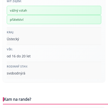
MÍT ZÁJEM:
vážný vztah
přátelství
KRAJ:
Ústecký
VĚK:
od 16 do 20 let
RODINNÝ STAV:
svobodný/á
Kam na rande?