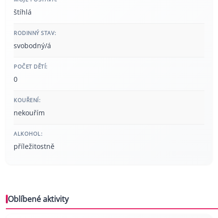
štíhlá
RODINNÝ STAV:
svobodný/á
POČET DĚTÍ:
0
KOUŘENÍ:
nekouřím
ALKOHOL:
příležitostně
Oblíbené aktivity