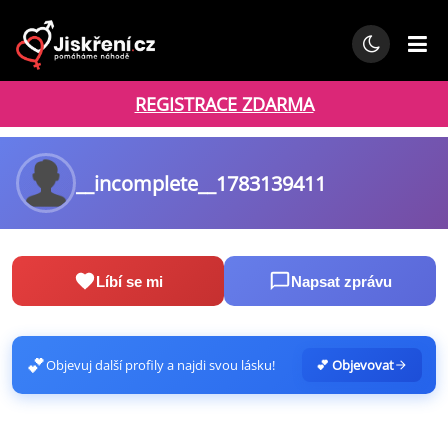
REGISTRACE ZDARMA
__incomplete__1783139411
Líbí se mi
Napsat zprávu
💕
Objevuj další profily a najdi svou lásku!
💕 Objevovat