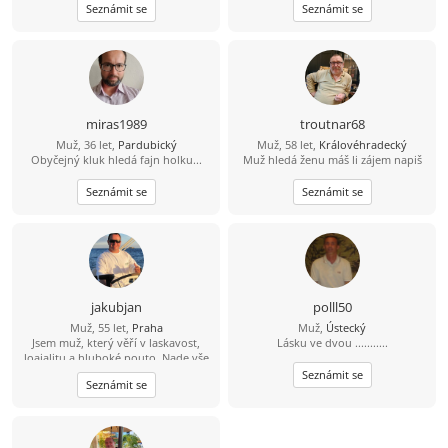
Seznámit se
Seznámit se
737 580 628
miras1989
troutnar68
Muž, 36 let,
Pardubický
Muž, 58 let,
Královéhradecký
Obyčejný kluk hledá fajn holku...
Muž hledá ženu máš li zájem napiš
Seznámit se
Seznámit se
jakubjan
polll50
Muž, 55 let,
Praha
Muž,
Ústecký
Jsem muž, který věří v laskavost,
Lásku ve dvou ...........
loajalitu a hluboké pouto. Nade vše
si cením upřímnosti a sním o tom, že
Seznámit se
Seznámit se
budu sdílet jednoduché a krásné
životní okamžiky s někým, kdo se v
něm cítí jako doma.