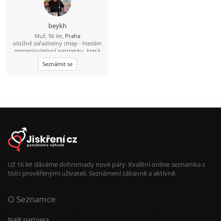
beykh
Muž, 56 let,
Praha
obtížně zařaditelný chlap - hledám
nemanipulativní partnerku, která
nenosí masky, netahá za sebou stíny
Seznámit se
a nemá zálibu v dramatech.... Je
taková? je jich málo, pro takovou si
rád dojedu kamkoliv....
Už 16 let dáváme dohromady nové páry. Kvalitní online seznamka s
tisíci prověřenými uživateli. Seznámení zábavně a aktivně.
O Seznamce
Najít partnera