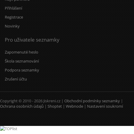
Přihlášení
Registrace
Novinky
Pro uživatele seznamky
Zapomenuté heslo
Škola seznamování
Podpora seznamky
Zrušení účtu
Copyright © 2010 - 2026 Jiskreni.cz |
Obchodní podmínky seznamky
|
Ochrana osobních údajů
|
Shoptet
|
Webnode
|
Nastavení soukromí