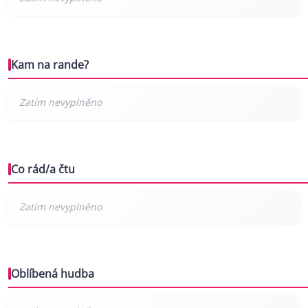
Kam na rande?
Co rád/a čtu
Oblíbená hudba