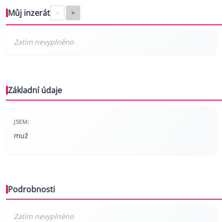
Můj inzerát
<
>
Základní údaje
JSEM:
muž
Podrobnosti