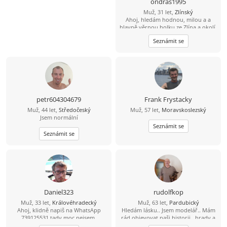
ondras1995
Muž, 31 let,
Zlínský
Ahoj, hledám hodnou, milou a a
hlavně věrnou holku ze Zlína a okolí.
Požaduji věk 18-30. Mám rád
Seznámit se
procházky po přírodě posezení u
šálku dobré kávi i čaje. Chci, aby
jsme spolu tahali spolu za jeden
provaz a měli spolu pořád na sebe
dost času. Dej mi vědět, Zda-li tě můj
inzerát zaujal. Klidně mi napiš na
Whatsapp, číslo ti milerád dám.
Napiš na 734116792,hned odepisuji.
petr604304679
Frank Frystacky
Muž, 44 let,
Středočeský
Muž, 57 let,
Moravskoslezský
Jsem normální
Seznámit se
Seznámit se
Daniel323
rudolfkop
Muž, 33 let,
Královéhradecký
Muž, 63 let,
Pardubický
Ahoj, klidně napiš na WhatsApp
Hledám lásku.. Jsem modelář.. Mám
739125531 tady moc nejsem.
rád objevovat naši historii.. hrady a
zámky.. Pro jednodušší komunikaci