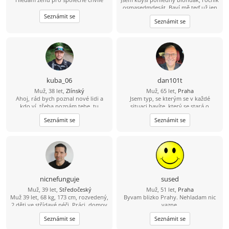
osmasedmdesát. Baví mě teď už jen
sledovat fotbal, hokej, atd. Kolo, lyže
Seznámit se
Seznámit se
a nějaký ten pohyb ve vodě ještě
zvládnu a možná i běh (pár metrů;-)
A co hledám? Zajímavý ženský objekt
kuba_06
dan101t
Muž, 38 let,
Zlínský
Muž, 65 let,
Praha
Ahoj, rád bych poznal nové lidi a
Jsem typ, se kterým se v každé
kdo ví, třeba poznám tebe, tu
situaci bavíte, který se stará o
pravou...
ostatní, dává si závazky a rád
Seznámit se
Seznámit se
udržuje kontakt s přáteli a rodinou
po celé zemi. Popisuji se jako
dobrodružný a romantický, silný a
něžný, hravý a zralý, fit a nekuřák.
Jsem poměrně hluboký, inteligentní,
všímavý, přemýšlivý, mluvím tiše a
jsem „sladký“ (řekli mi to). Mám rád
jednoduché věci v životě a také mám
nicnefunguje
sused
rád hezké věci v životě. Mám rád
Muž, 39 let,
Středočeský
Muž, 51 let,
Praha
svou zemi a venkov. Rád se uvolním
Muž 39 let, 68 kg, 173 cm, rozvedený,
Byvam blizko Prahy. Nehladam nic
a dobře se bavím.
2 děti ve střídavé péči. Práci, domov
vazne.
mám. O sebe a o děti se dokážu
Seznámit se
Seznámit se
postarat. Jen mi chybí ta druhá
sympatická polovička, ženského