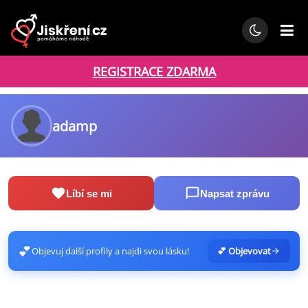
REGISTRACE ZDARMA
adamp
Líbí se mi
Napsat zprávu
💕
Objevuj další profily a najdi svou lásku!
💕 Objevovat