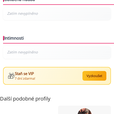
Intimnosti
🎁
Staň se VIP
Vyzkoušet
7 dní zdarma!
Další podobné profily