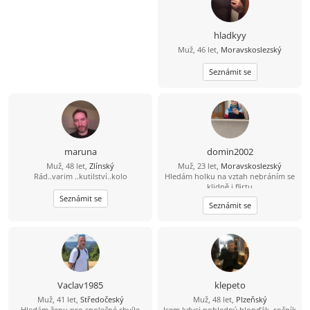
hladkyy
Muž, 46 let,
Moravskoslezský
Seznámit se
maruna
domin2002
Muž, 48 let,
Zlínský
Muž, 23 let,
Moravskoslezský
Rád..varim ..kutilství..kolo
Hledám holku na vztah nebráním se
klidně i flirtu
Seznámit se
Seznámit se
Vaclav1985
klepeto
Muž, 41 let,
Středočeský
Muž, 48 let,
Plzeňský
Hledám ženu pro společné chvíle
Jsem kdysi pohledný blonďák, ročník