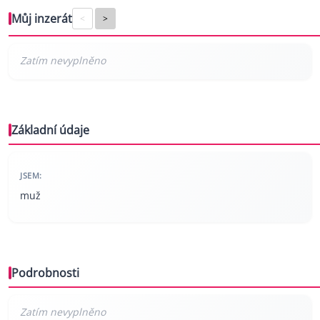
Můj inzerát
<
>
Základní údaje
JSEM:
muž
Podrobnosti