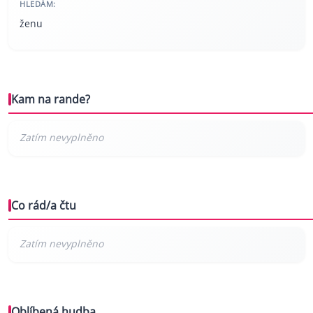
HLEDÁM:
ženu
Kam na rande?
Co rád/a čtu
Oblíbená hudba