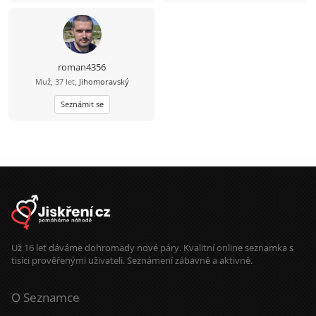
pohlaví.
roman4356
Muž, 37 let,
Jihomoravský
Seznámit se
Už 16 let dáváme dohromady nové páry. Kvalitní online seznamka s
tisíci prověřenými uživateli. Seznámení zábavně a aktivně.
O Seznamce