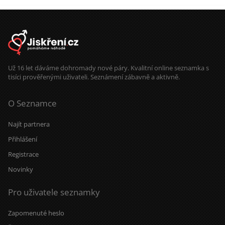
Už 16 let dáváme dohromady nové páry. Kvalitní online seznamka s
tisíci prověřenými uživateli. Seznámení zábavně a aktivně.
O Seznamce
Najít partnera
Přihlášení
Registrace
Novinky
Pro uživatele seznamky
Zapomenuté heslo