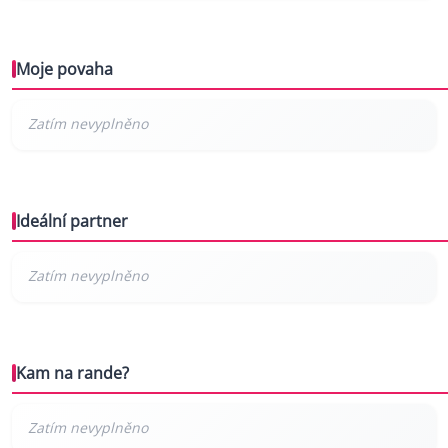
Moje povaha
Ideální partner
Kam na rande?