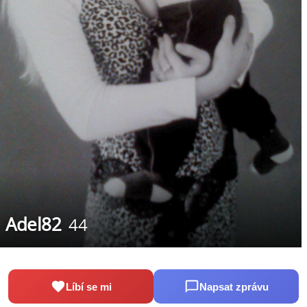
Adel82
44
Líbí se mi
Napsat zprávu