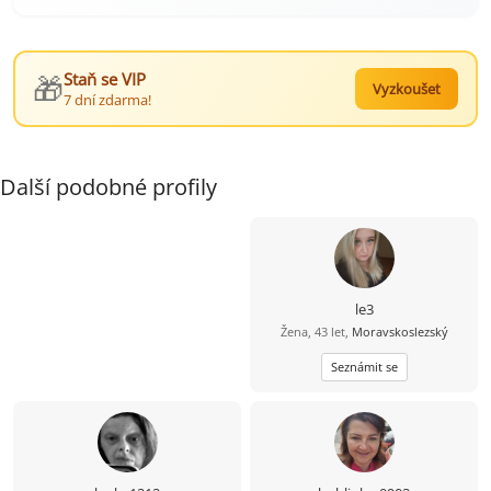
🎁
Staň se VIP
Vyzkoušet
7 dní zdarma!
Další podobné profily
le3
Žena, 43 let,
Moravskoslezský
Seznámit se