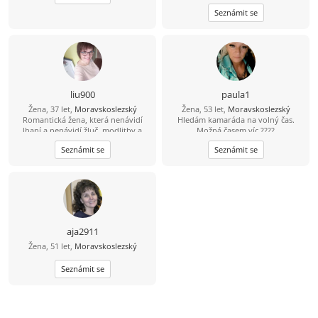
něco jiného nebo pravého:)
Seznámit se
liu900
paula1
Žena, 37 let,
Moravskoslezský
Žena, 53 let,
Moravskoslezský
Romantická žena, která nenávidí
Hledám kamaráda na volný čas.
lhaní a nenávidí žluč, modlitby a
Možná časem víc ????
strach z Boha, tichá a láskyplná,
Seznámit se
Seznámit se
hledá stabilitu a šťastný život.
aja2911
Žena, 51 let,
Moravskoslezský
Seznámit se