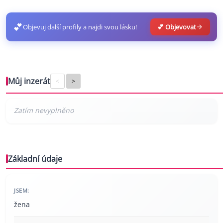
💕
Objevuj další profily a najdi svou lásku!
💕 Objevovat
Můj inzerát
<
>
Základní údaje
JSEM:
žena