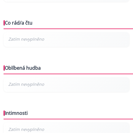
Co rád/a čtu
Oblíbená hudba
Intimnosti