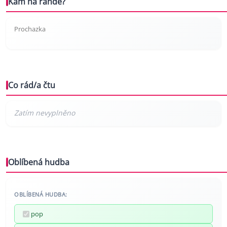
Kam na rande?
Prochazka
Co rád/a čtu
Oblíbená hudba
OBLÍBENÁ HUDBA:
pop