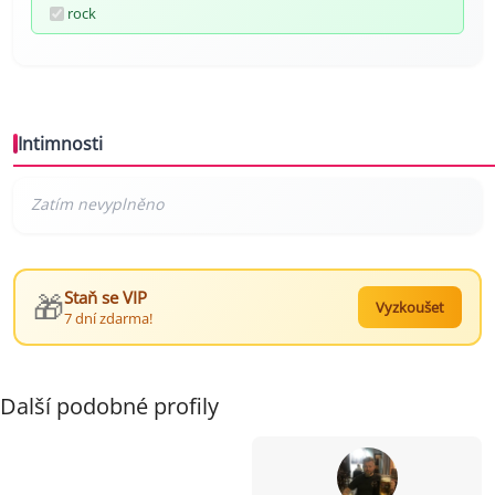
rock
Intimnosti
🎁
Staň se VIP
Vyzkoušet
7 dní zdarma!
Další podobné profily