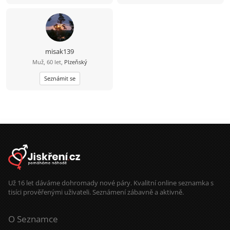
misak139
Muž, 60 let,
Plzeňský
Seznámit se
Už 16 let dáváme dohromady nové páry. Kvalitní online seznamka s
tisíci prověřenými uživateli. Seznámení zábavně a aktivně.
O Seznamce