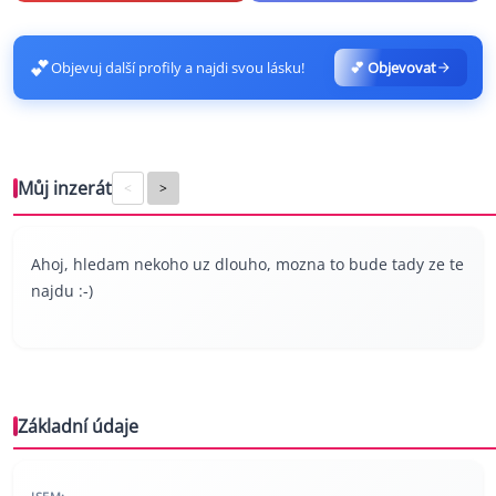
💕
Objevuj další profily a najdi svou lásku!
💕 Objevovat
Můj inzerát
<
>
Ahoj, hledam nekoho uz dlouho, mozna to bude tady ze te
najdu :-)
Základní údaje