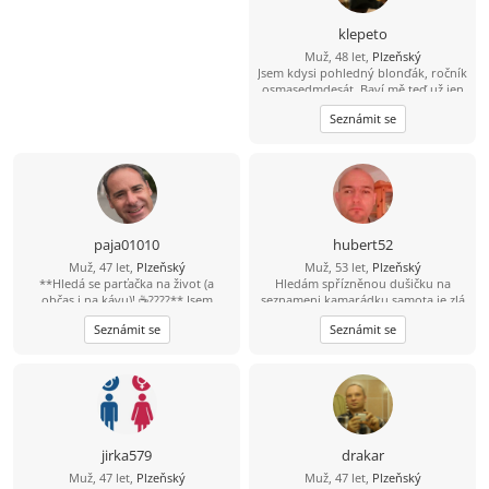
klepeto
Muž, 48 let,
Plzeňský
Jsem kdysi pohledný blonďák, ročník
osmasedmdesát. Baví mě teď už jen
sledovat fotbal, hokej, atd. Kolo, lyže
Seznámit se
a nějaký ten pohyb ve vodě ještě
zvládnu a možná i běh (pár metrů;-)
A co hledám? Zajímavý ženský objekt
paja01010
hubert52
Muž, 47 let,
Plzeňský
Muž, 53 let,
Plzeňský
**Hledá se parťačka na život (a
Hledám spřízněnou dušičku na
občas i na kávu)! ☕????** Jsem
seznameni kamarádku samota je zlá
aktivní chlap, kterého jen tak něco
mám rád toulky přírodou cyklistiku
Seznámit se
Seznámit se
nezastaví. Rád sportuju, cestuju,
na výlety a na večerní procházky
objevuju nová místa a zážitky. Jsem
jsem romantik
pro každou legraci, protože život je
přece mnohem lepší s úsměvem na
tváři. Mám slabost pro dobrou kávu,
rád si přečtu zajímavou knížku... a
občas u ní tak kvalitně zrelaxuju, že
usnu. ???? Hledám fajn ženu ve věku
jirka579
drakar
40–47 let, která je taky trochu
Muž, 47 let,
Plzeňský
Muž, 47 let,
Plzeňský
sportovní duše, má ráda humor a