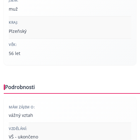
JSEM:
muž
KRAJ:
Plzeňský
VĚK:
56 let
Podrobnosti
MÁM ZÁJEM O:
vážný vztah
VZDĚLÁNÍ:
VŠ - ukončeno