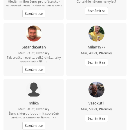
Hledám milou ženu pro přátelsko-
Co takhle někam na výlet?
chuť užívat si život. Nejdřív klidně
milenecký vztah ( nejde mi jen o sex )
kamarádku, a když přeskočí jiskra,
bez narušení soukromí, mám rodinu
proč ne i přítelkyni. Jestli ještě věříš
Seznámit se
Seznámit se
a nechci opustit děti . Prostě
na lásku a na správného chlapa,
potřebuji utéct od stereotypu
který tě umí rozesmát, podrží, když
bude potřeba, a má srdce na
správném místě, možná jsme se
právě našli. Tak co, vezmeš mě do
party? Třeba zjistíme, že ty nejlepší
příběhy začínají úplně obyčejnou
zprávou. ????
SatandaSatan
Milan1977
Muž, 53 let,
Plzeňský
Muž, 49 let,
Plzeňský
Tak trošku rebel ... velký dítě.... taky
spolehlivý dříč ...?
Seznámit se
Seznámit se
milik6
vasokutil
Muž, 50 let,
Plzeňský
Muž, 50 let,
Plzeňský
Ženu s kterou budu mít společné
aktivity a radost ze života... :-)
Seznámit se
Seznámit se