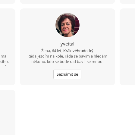
yvettal
Žena, 64 let,
Královéhradecký
a ma
Ráda jezdím na kole, ráda se bavím a hledám
lsiho.
někoho, kdo se bude rad bavit se mnou.
trochu
chtel
Seznámit se
ky ti
s kym
ti
zkou,