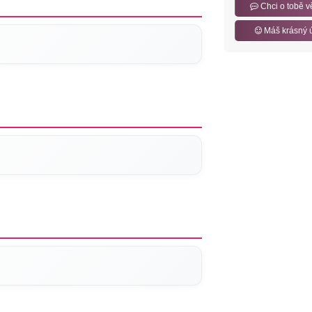
Chci o tobě v
Máš krásný 