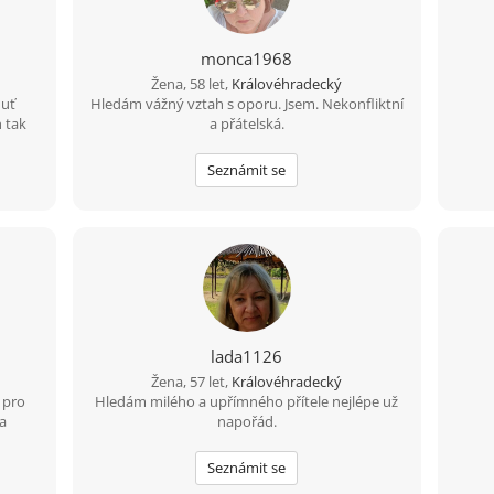
monca1968
Žena, 58 let,
Královéhradecký
huť
Hledám vážný vztah s oporu. Jsem. Nekonfliktní
n tak
a přátelská.
Seznámit se
lada1126
Žena, 57 let,
Královéhradecký
 pro
Hledám milého a upřímného přítele nejlépe už
a
napořád.
Seznámit se