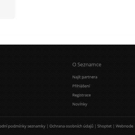
O Seznamce
Najít partnera
Přihlášení
Registrace
Novinky
odní podmínky seznamky
|
Ochrana osobních údajů
|
Shoptet
|
Webnode