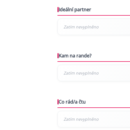
Ideální partner
Kam na rande?
Co rád/a čtu