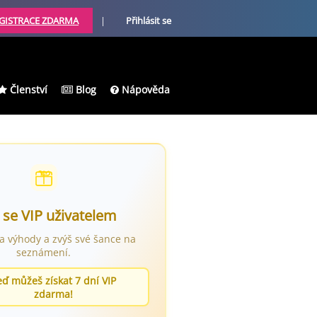
GISTRACE ZDARMA
|
Přihlásit se
Členství
Blog
Nápověda
 se VIP uživatelem
ra výhody a zvýš své šance na
seznámení.
eď můžeš získat 7 dní VIP
zdarma!