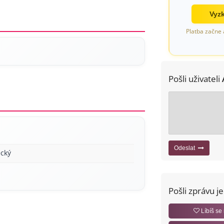
Vyzk
Platba začne 
Pošli uživateli
Odeslat
cký
Pošli zprávu j
Líbíš se