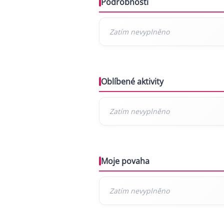
Podrobnosti
Oblíbené aktivity
Moje povaha