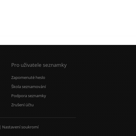
Pro uživatele seznamky
Zapomenuté heslo
Škola seznamování
Podpora seznamky
Zrušení účtu
|
Nastavení soukromí