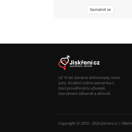
Seznámit se
Už 16 let dáváme dohromady nové
páry. Kvalitní online seznamka s
tisíci prověřenými uživateli.
Seznámení zábavně a aktivně.
Copyright © 2010 - 2026 Jiskreni.cz |
Obch