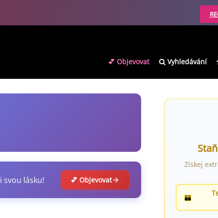
RE
💕 Objevovat
Vyhledávání
Staň
Získej ext
i svou lásku!
💕 Objevovat
T