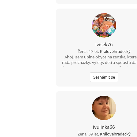
Ivisek76
Žena, 49 let,
Královéhradecký
Ahoj. Jsem uplne obycejna zenska, kter
rada prochazky, vylety, deti a spoustu da
Zivot se se mnou zrovna nemazlil, tak uz 
pochybuju, jestli je nekde muz, ktery by 
Seznámit se
stravit se mnou treba i zbytek zivota. Ta
chybi chvile s blizkou osobou, nemas se 
smat nebo se ke komu choulit, kdyz je 
smutno? Tak se ozvy. Deti nejsou preka
naopak
ivulinka66
Žena, 59 let,
Královéhradecký