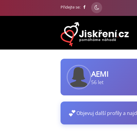
Přidejte se:
AEMI
56 let
💕
Objevuj další profily a najd