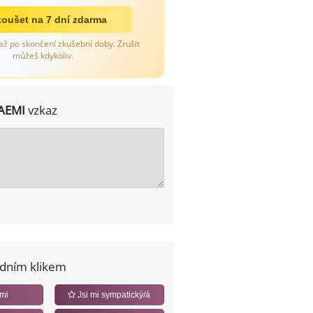
oušet na 7 dní zdarma
až po skončení zkušební doby. Zrušit
můžeš kdykoliv.
AEMI
vzkaz
edním klikem
 mi
Jsi mi sympatický/á