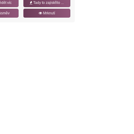
ědět víc
Tady to zajiskřilo ...
úsměv
Mrknutí