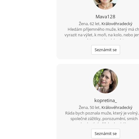
Mava128
Žena, 62 let,
Královéhradecký
Hledám příjemného muže, který má c
vyrazit na výlet, k moři, na kolo, nebo je
objevovat hezká místa
Seznámit se
kopretina_
Žena, 50 let,
Královéhradecký
Ráda bych poznala muže, který je volný,
společné zážitky, porozumění, smích 
budování něčeho hezkého.
Seznámit se