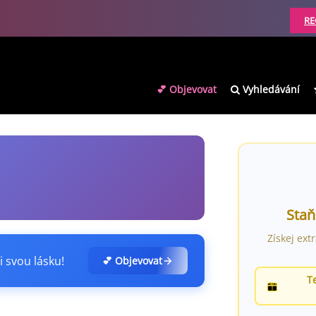
RE
💕 Objevovat
Vyhledávání
Staň
Získej ext
i svou lásku!
💕 Objevovat
T