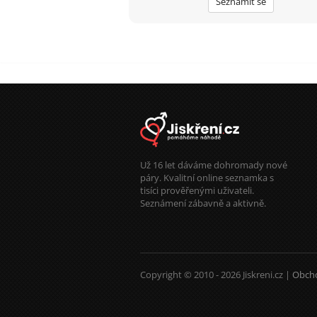
Seznámit se
Už 16 let dáváme dohromady nové
páry. Kvalitní online seznamka s
tisíci prověřenými uživateli.
Seznámení zábavně a aktivně.
Copyright © 2010 - 2026 Jiskreni.cz |
Obch