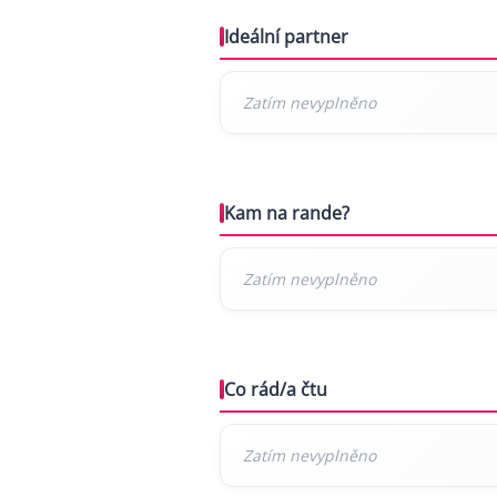
Ideální partner
Kam na rande?
Co rád/a čtu