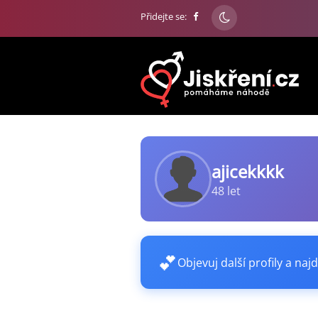
Přidejte se:
ajicekkkk
48 let
💕
Objevuj další profily a najd