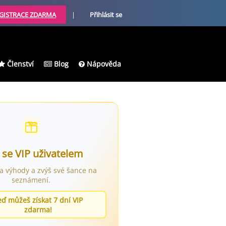
GISTRACE ZDARMA
|
Přihlásit se
Členství
Blog
Nápověda
 se VIP uživatelem
ra výhody a zvýš své šance na
seznámení.
eď můžeš získat 7 dní VIP
zdarma!