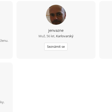
jenvazne
Muž, 56 let,
Karlovarský
 ženu.
Seznámit se
ky.