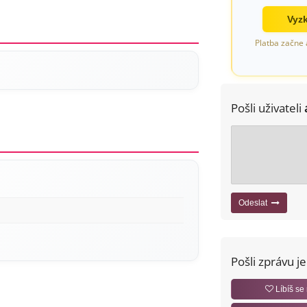
Vyzk
Platba začne 
Pošli uživateli
Odeslat
Pošli zprávu j
Líbíš se