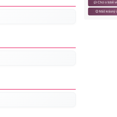
Chci o tobě v
Máš krásný 