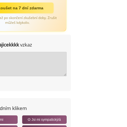
oušet na 7 dní zdarma
až po skončení zkušební doby. Zrušit
můžeš kdykoliv.
ajicekkkk
vzkaz
edním klikem
 mi
Jsi mi sympatický/á