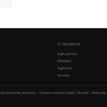
O Seznamce
Najít partnera
Přihlášení
Registrace
Novinky
odní podmínky seznamky
|
Ochrana osobních údajů
|
Shoptet
|
Webnode