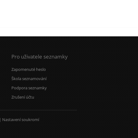
Pro uživatele seznamky
Zapomenuté heslo
Škola seznamování
Podpora seznamky
Zrušení účtu
|
Nastavení soukromí