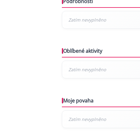
Podrobnosti
Oblíbené aktivity
Moje povaha