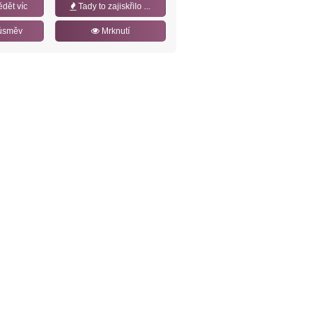
ědět víc
Tady to zajiskřilo ...
úsměv
Mrknutí