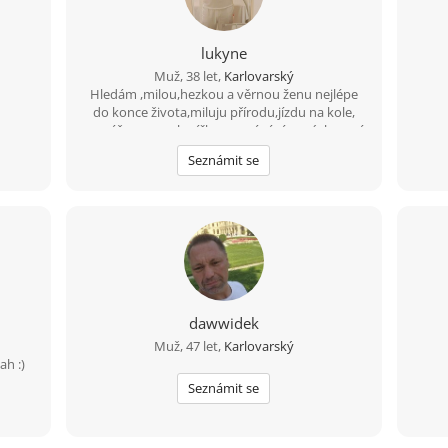
lukyne
Muž, 38 let,
Karlovarský
Hledám ,milou,hezkou a věrnou ženu nejlépe
do konce života,miluju přírodu,jízdu na kole,
masáže,more, sluníčko,poznávání nových zemí
Seznámit se
dawwidek
Muž, 47 let,
Karlovarský
h :)
Seznámit se