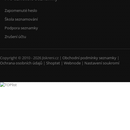
Zapomenuté heslo
Škola seznamování
Podpora seznamky
Zrušení účtu
Copyright © 2010 - 2026 Jiskreni.cz |
Obchodní podmínky seznamky
|
Ochrana osobních údajů
|
Shoptet
|
Webnode
|
Nastavení soukromí