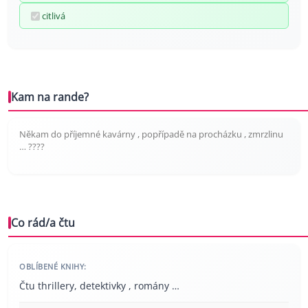
citlivá
Kam na rande?
Někam do příjemné kavárny , popřípadě na procházku , zmrzlinu
… ????
Co rád/a čtu
OBLÍBENÉ KNIHY:
Čtu thrillery, detektivky , romány …