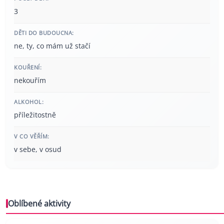
3
DĚTI DO BUDOUCNA:
ne, ty, co mám už stačí
KOUŘENÍ:
nekouřím
ALKOHOL:
příležitostně
V CO VĚŘÍM:
v sebe, v osud
Oblíbené aktivity