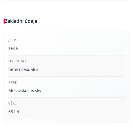
Základní údaje
JSEM:
žena
ORIENTACE:
heterosexuální
KRAJ:
Moravskoslezský
VĚK:
58 let