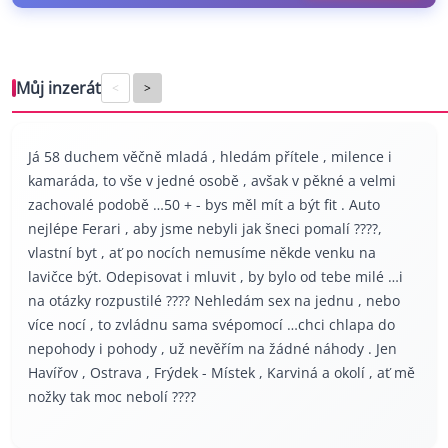
Můj inzerát
<
>
Já 58 duchem věčně mladá , hledám přítele , milence i
kamaráda, to vše v jedné osobě , avšak v pěkné a velmi
zachovalé podobě …50 + - bys měl mít a být fit . Auto
nejlépe Ferari , aby jsme nebyli jak šneci pomalí ????,
vlastní byt , ať po nocích nemusíme někde venku na
lavičce být. Odepisovat i mluvit , by bylo od tebe milé …i
na otázky rozpustilé ???? Nehledám sex na jednu , nebo
více nocí , to zvládnu sama svépomocí …chci chlapa do
nepohody i pohody , už nevěřím na žádné náhody . Jen
Havířov , Ostrava , Frýdek - Místek , Karviná a okolí , ať mě
nožky tak moc nebolí ????