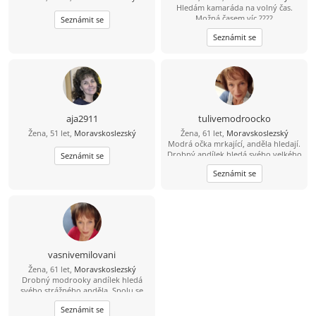
Hledám kamaráda na volný čas.
Možná časem víc ????
Seznámit se
Seznámit se
aja2911
tulivemodroocko
Žena, 51 let,
Moravskoslezský
Žena, 61 let,
Moravskoslezský
Modrá očka mrkající, anděla hledají.
Drobný andílek hledá svého velkého
Seznámit se
strážného anděla na cestu v
Seznámit se
pohodovém vztahu.
vasnivemilovani
Žena, 61 let,
Moravskoslezský
Drobný modrooky andílek hledá
svého strážného anděla. Spolu se
smát, bát, milovat...prostě jen hezky
Seznámit se
být