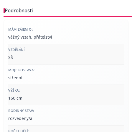
Podrobnosti
MÁM ZÁJEM O:
vážný vztah, přátelství
VZDĚLÁNÍ:
SŠ
MOJE POSTAVA:
střední
VÝŠKA:
160 cm
RODINNÝ STAV:
rozvedený/á
POČET DĚTÍ: