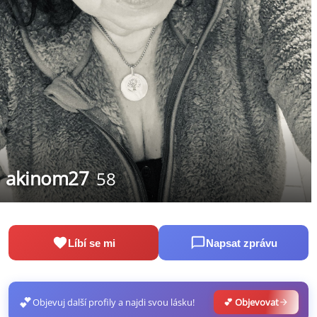
akinom27
58
Líbí se mi
Napsat zprávu
💕
Objevuj další profily a najdi svou lásku!
💕 Objevovat