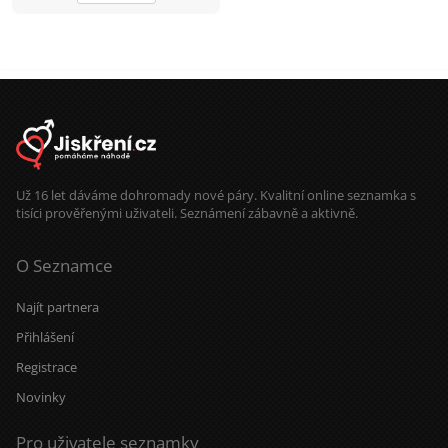
Už 16 let dáváme dohromady nové páry. Kvalitní online seznamka s
tisíci prověřenými uživateli. Seznámení zábavně a aktivně.
O Seznamce
Najít partnera
Přihlášení
Registrace
Novinky
Pro uživatele seznamky