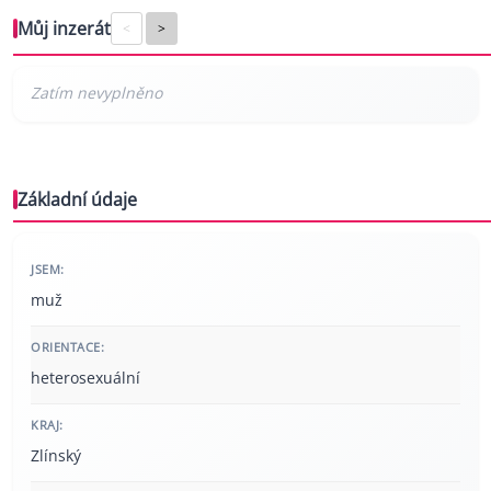
Můj inzerát
<
>
Základní údaje
JSEM:
muž
ORIENTACE:
heterosexuální
KRAJ:
Zlínský