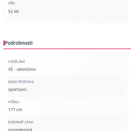
VĚK:
52 let
Podrobnosti
VZDĚLÁNÍ:
VŠ - ukončeno
MOJE POSTAVA:
sportovní
VÝŠKA:
177 cm
RODINNÝ STAV:
rozvedený/á