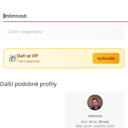
Intimnosti
🎁
Staň se VIP
Vyzkoušet
7 dní zdarma!
Další podobné profily
maruna
Muž, 48 let,
Zlínský
Rád..varim ..kutilství..kolo