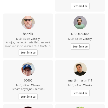
Seznámit se
hanzlik
NICOLAS666
Muž, 55 let,
Zlínský
Muž, 58 let,
Zlínský
Ahojte, nehledám zde lásku na celý
život, ale spíše vášeň a chuť trochu si
Seznámit se
ještě užít sexu. Nabízím diskrétnost,
Seznámit se
serióznost, mobilitu a hlavně velkou
chuť. Pokud jsi na tom podobně,
můžeme se zkusit seznámit.
66666
martinmartin111
Muž, 49 let,
Zlínský
Muž, 45 let,
Zlínský
Hledám obyčejnou ženskou
Seznámit se
Seznámit se