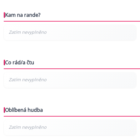
Kam na rande?
Co rád/a čtu
Oblíbená hudba