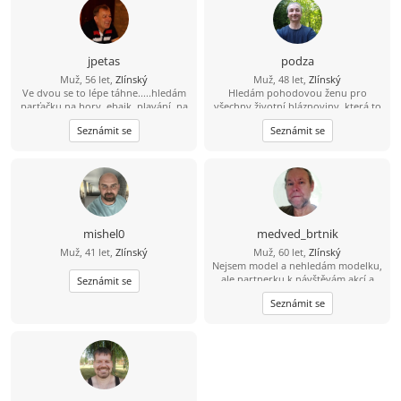
jpetas
podza
Muž, 56 let,
Zlínský
Muž, 48 let,
Zlínský
Ve dvou se to lépe táhne.....hledám
Hledám pohodovou ženu pro
parťačku na hory, ebajk, plavání, na
všechny životní bláznoviny, která to
fajn zážitky i běžné dny. Holku s
myslí opravdu vážně a nemá
Seznámit se
Seznámit se
kterým mi bude fajn. Pokud tě můj
problém se sejít.
profil zaujal... šest nula osm šest
jedna pet čtyři devět nula
mishel0
medved_brtnik
Muž, 41 let,
Zlínský
Muž, 60 let,
Zlínský
Nejsem model a nehledám modelku,
ale partnerku k návštěvám akcí a
Seznámit se
vycházkám do přírody. Ostatním
Seznámit se
věcem se nebráním, ale záleží na
vzájemné přitažlivosti.