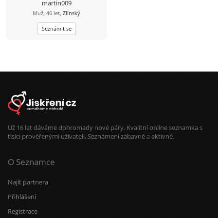
martin009
Muž, 46 let,
Zlínský
Seznámit se
Už 16 let dáváme dohromady nové páry. Kvalitní online seznamka s
tisíci prověřenými uživateli. Seznámení zábavně a aktivně.
O Seznamce
Najít partnera
Přihlášení
Registrace