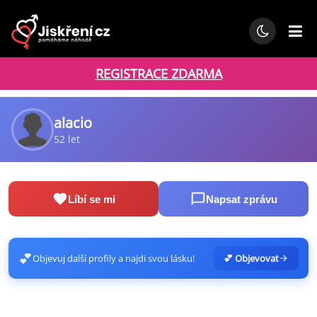
REGISTRACE ZDARMA
alacio
52 let
Líbí se mi
Napsat zprávu
💕
Objevuj další profily a najdi svou lásku!
💕 Objevovat