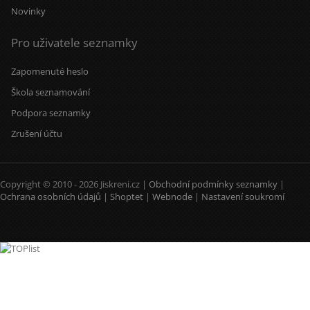
Novinky
Pro uživatele seznamky
Zapomenuté heslo
Škola seznamování
Podpora seznamky
Zrušení účtu
Copyright © 2010 - 2026 Jiskreni.cz |
Obchodní podmínky seznamky
|
Ochrana osobních údajů
|
Shoptet
|
Webnode
|
Nastavení soukromí