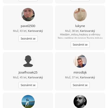
pavel2500
lukyne
Muž, 43 let,
Karlovarský
Muž, 38 let,
Karlovarský
Hledám ,milou,hezkou a věrnou
ženu nejlépe do konce života,miluju
Seznámit se
přírodu,jízdu na kole, masáže,more,
Seznámit se
sluníčko,poznávání nových zemí
Josefhosek25
miroslbjk
Muž, 45 let,
Karlovarský
Muž, 37 let,
Karlovarský
Seznámit se
Seznámit se