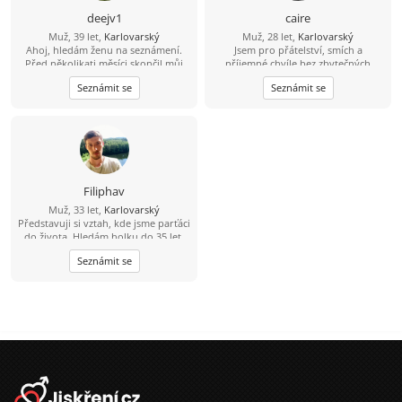
deejv1
caire
Muž, 39 let,
Karlovarský
Muž, 28 let,
Karlovarský
Ahoj, hledám ženu na seznámení.
Jsem pro přátelství, smích a
Před několikati měsíci skončil můj
příjemné chvíle bez zbytečných
bývalí vztah. Teď chci potkat
očekávání. Když přeskočí jiskra, tím
Seznámit se
Seznámit se
kamarádku , milenku, ženu na vážný
lépe. Když ne, aspoň si rozšíříme
vztah. Bydlím sám, a bydlím na
obzory. Život je krátký na nudu.
baráčku v Rudě na Šumavě. Auto
mám, čas si udělám :-), a odepíšu na
každou zprávu. Jestli chceš, napiš a
uvidíš ;-) .
Filiphav
Muž, 33 let,
Karlovarský
Představuji si vztah, kde jsme parťáci
do života. Hledám holku do 35 let,
která nechce jen přežívat, ale má
Seznámit se
chuť se mnou plnit sny. Jsem
pracovitý chlap, baví mě tvořit,
práce se dřevem a rád vidím
výsledky své práce. Mým snem je
koupit pozemek, postavit si vlastní
místo pro život a společně budovat
domov, na který budeme
pyšní.Nehledám dokonalost ani
dobrodružství na jednu noc. Hledám
ženu, která má srdce na správném
místě, umí se smát, nebojí se přiložit