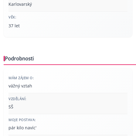
Karlovarský
VĚK:
37 let
Podrobnosti
MÁM ZÁJEM O:
vážný vztah
VZDĚLÁNÍ:
SŠ
MOJE POSTAVA:
pár kilo navíc'