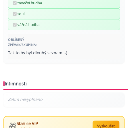
taneční hudba
soul
vážná hudba
OBLÍBENÝ
ZPĚVÁK/SKUPINA:
Tak to by byl dlouhý seznam :-)
Intimnosti
🎁
Staň se VIP
Vyzkoušet