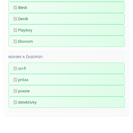
Blesk
Deník
Playboy
Ekonom
NOVINY A ČASOPISY:
sci-fi
próza
poezie
detektivky