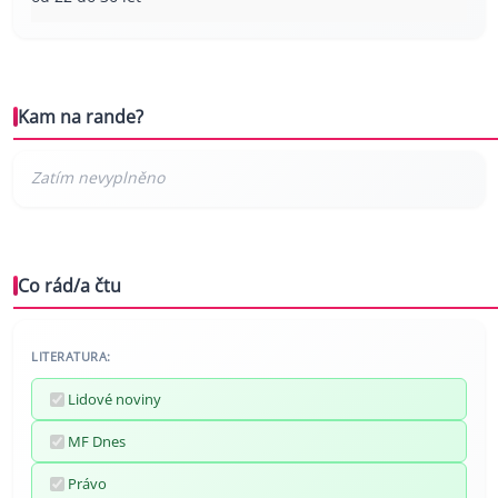
Kam na rande?
Co rád/a čtu
LITERATURA:
Lidové noviny
MF Dnes
Právo