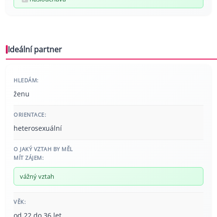
Ideální partner
HLEDÁM:
ženu
ORIENTACE:
heterosexuální
O JAKÝ VZTAH BY MĚL
MÍT ZÁJEM:
vážný vztah
VĚK:
od 22 do 36 let