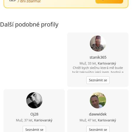
7 dní zdarma!
Další podobné profily
stanik365
Muž, 33 let,
Karlovarský
Chtěl bych slečnu která mě bude
brát takovýho jaký jsem, hodný a
romantický a věrný a přátelský, jo a
Seznámit se
ještě která by chtěla ještě se mnou
pět dětí.
Oj28
dawwidek
Muž, 37 let,
Karlovarský
Muž, 47 let,
Karlovarský
Seznámit se
Seznámit se