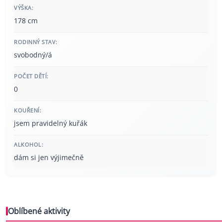
VÝŠKA:
178 cm
RODINNÝ STAV:
svobodný/á
POČET DĚTÍ:
0
KOUŘENÍ:
jsem pravidelný kuřák
ALKOHOL:
dám si jen výjimečně
Oblíbené aktivity