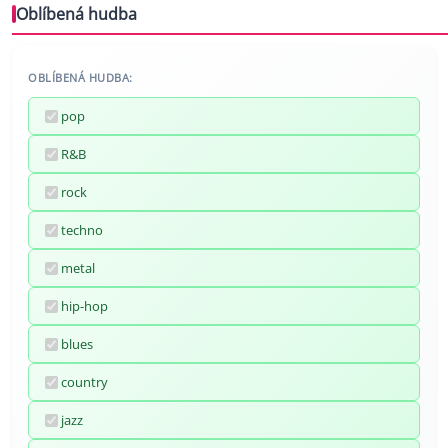
Oblíbená hudba
OBLÍBENÁ HUDBA:
pop
R&B
rock
techno
metal
hip-hop
blues
country
jazz