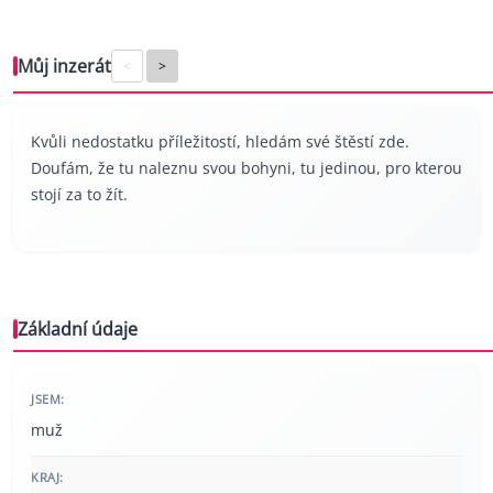
Můj inzerát
<
>
Kvůli nedostatku příležitostí, hledám své štěstí zde.
Doufám, že tu naleznu svou bohyni, tu jedinou, pro kterou
stojí za to žít.
Základní údaje
JSEM:
muž
KRAJ: