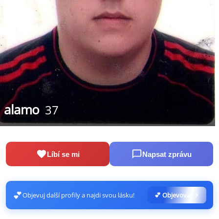
alamo
37
Líbí se mi
Napsat zprávu
💕
Objevuj další profily a najdi svou lásku!
💕 Objevovat