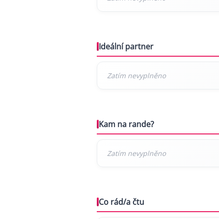
Ideální partner
Kam na rande?
Co rád/a čtu