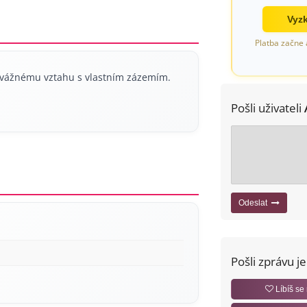
Vyzk
Platba začne 
 vážnému vztahu s vlastním zázemím.
Pošli uživateli
Odeslat
Pošli zprávu j
Líbíš se