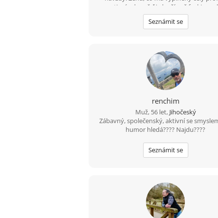
negativní odpověď je lepší než fucking ml
Seznámit se
renchim
Muž, 56 let,
Jihočeský
Zábavný, společenský, aktivní se smysle
humor hledá???? Najdu????
Seznámit se