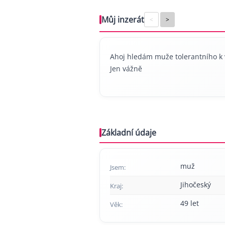
Můj inzerát
<
>
Ahoj hledám muže tolerantního k
Jen vážně
Základní údaje
muž
Jsem:
Jihočeský
Kraj:
49 let
Věk: