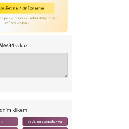
oušet na 7 dní zdarma
až po skončení zkušební doby. Zrušit
můžeš kdykoliv.
Ales34
vzkaz
edním klikem
 mi
Jsi mi sympatický/á