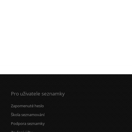
Pro uživatele seznamky
Zapomenuté heslo
Škola seznamování
Podpora seznamky