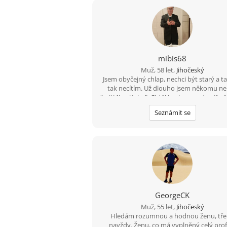
mibis68
Muž, 58 let,
Jihočeský
Jsem obyčejný chlap, nechci být starý a t
tak necítím. Už dlouho jsem někomu ne
"miláčku, lásko". Chtěl bych poznat spíše š
ženu, která by to chtěla slyšet a které byc
Seznámit se
za to, abych to i já slyšel iod ní. Jinak díl
zahrádka, dům, kolo, voda, houbaření, c
golf, trochu tanec, hudba, atd.
GeorgeCK
Muž, 55 let,
Jihočeský
Hledám rozumnou a hodnou ženu, tř
navždy. Ženu, co má vyplněný celý profil