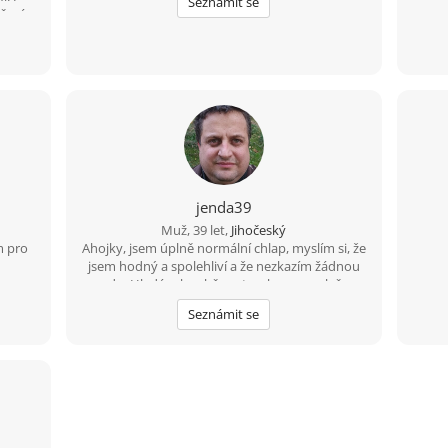
Seznámit se
čení.
jenda39
Muž, 39 let,
Jihočeský
m pro
Ahojky, jsem úplně normální chlap, myslím si, že
jsem hodný a spolehliví a že nezkazím žádnou
srandu. Hledám k sobě partnerku na společnou
a pohodovou cestu životem. Malé dítě není
Seznámit se
překážkou????