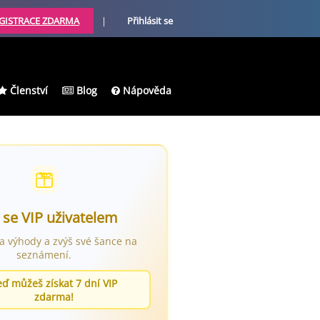
GISTRACE ZDARMA
|
Přihlásit se
Členství
Blog
Nápověda
 se VIP uživatelem
ra výhody a zvýš své šance na
seznámení.
eď můžeš získat 7 dní VIP
zdarma!