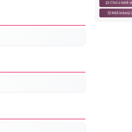
Chci o tobě v
Máš krásný 