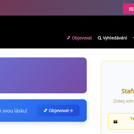
RE
💕 Objevovat
Vyhledávání
Staň
Získej ext
i svou lásku!
💕 Objevovat
T