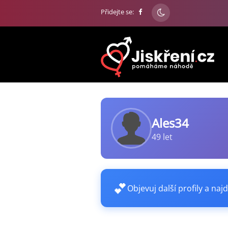
Přidejte se:
Ales34
49 let
💕
Objevuj další profily a najd