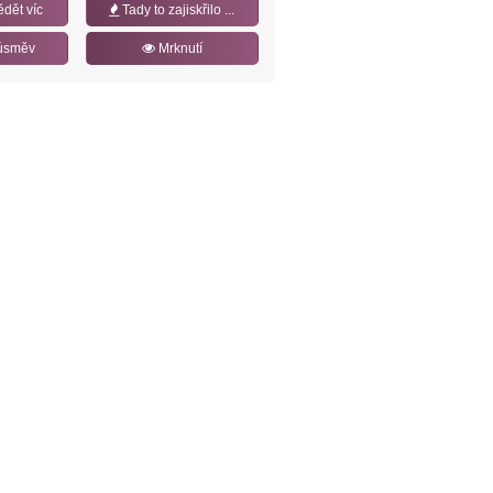
ědět víc
Tady to zajiskřilo ...
úsměv
Mrknutí