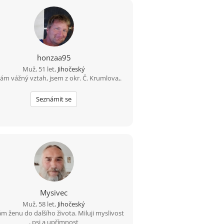
honzaa95
Muž, 51 let,
Jihočeský
ám vážný vztah, jsem z okr. Č. Krumlova,.
Seznámit se
Mysivec
Muž, 58 let,
Jihočeský
m ženu do dalšího života. Miluji myslivost
, psi a upřímnost