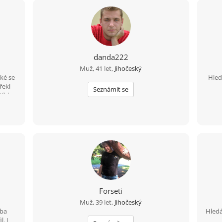
danda222
Muž, 41 let,
Jihočeský
aké se
Hled
řekl
Seznámit se
tíhlou
h stál
na,
ross
Forseti
Muž, 39 let,
Jihočeský
eba
Hledá
. I