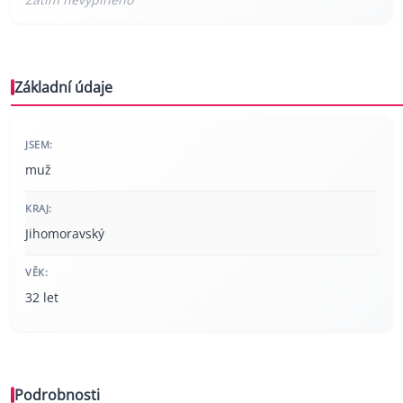
Základní údaje
JSEM:
muž
KRAJ:
Jihomoravský
VĚK:
32 let
Podrobnosti