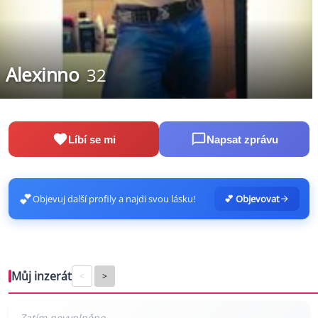
Alexinno
32
Líbí se mi
Napsat zprávu
💕
Objevuj další profily a najdi svou lásku!
💕 Objevovat
Můj inzerát
<
>