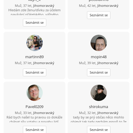
Muž, 37 let,
Jihomoravský
Muž, 42 let,
Jihomoravský
Hledám zde ženu/dívku za účelem
navázání přátelského, vážného
Seznámit se
vztahu či nezávazného vztahu (vše
Seznámit se
dle domluvy). Více informací přes
vzkazy.
martinn89
mopin48
Muž, 37 let,
Jihomoravský
Muž, 39 let,
Jihomoravský
Seznámit se
Seznámit se
Pavel0209
shirokuma
Muž, 33 let,
Jihomoravský
Muž, 32 let,
Jihomoravský
Rád bych našel tu pravou co dokáže
tady by se prý občas něco mohlo
chápat sílu vztahu a povahu lidí.
objevit tak tady nechám aspoň to že
jsem divná osoba :D
Seznámit se
Seznámit se