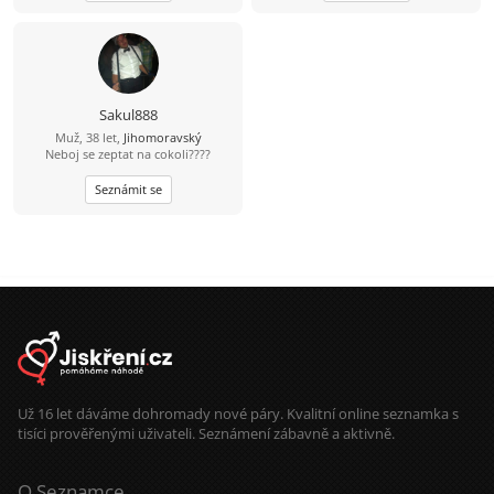
Sakul888
Muž, 38 let,
Jihomoravský
Neboj se zeptat na cokoli????
Seznámit se
Už 16 let dáváme dohromady nové páry. Kvalitní online seznamka s
tisíci prověřenými uživateli. Seznámení zábavně a aktivně.
O Seznamce