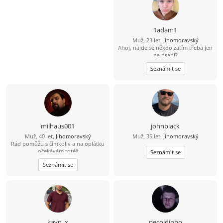
1adam1
Muž, 23 let,
Jihomoravský
Ahoj, najde se někdo zatím třeba jen
na psaní?
Seznámit se
milhaus001
johnblack
Muž, 40 let,
Jihomoravský
Muž, 35 let,
Jihomoravský
Rád pomůžu s čímkoliv a na oplátku
očekávám totéž
Seznámit se
Seznámit se
kayn_x
pecoldinho