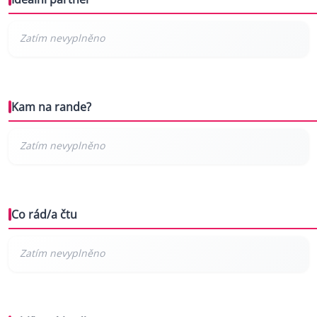
Kam na rande?
Co rád/a čtu