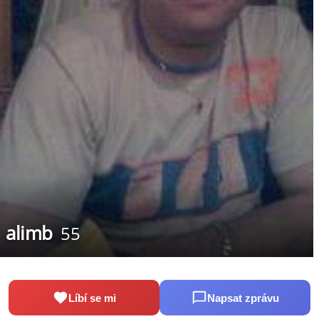
alimb
55
Líbí se mi
Napsat zprávu