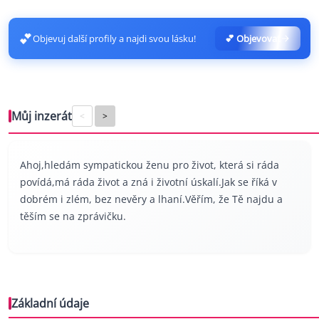
💕
Objevuj další profily a najdi svou lásku!
💕 Objevovat
Můj inzerát
<
>
Ahoj,hledám sympatickou ženu pro život, která si ráda
povídá,má ráda život a zná i životní úskalí.Jak se říká v
dobrém i zlém, bez nevěry a lhaní.Věřím, že Tě najdu a
těším se na zprávičku.
Základní údaje