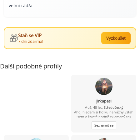
velmi rád/a
🎁
Staň se VIP
Vyzkoušet
7 dní zdarma!
Další podobné profily
jirkapesi
Muž, 48 let,
Středočeský
Ahoj hledám si holku na vážný vztah
jsem v životě hodně zklamaný tak
doufám že si zde holku najdu.
Seznámit se
Pokud se budu líbit nějaké holce tak
tady je moje číslo 704 124183 můžete
mi rovnou zavolat.