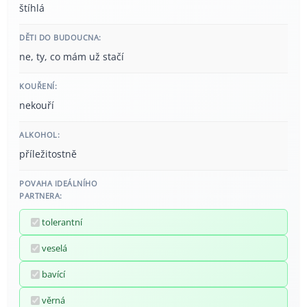
štíhlá
DĚTI DO BUDOUCNA:
ne, ty, co mám už stačí
KOUŘENÍ:
nekouří
ALKOHOL:
příležitostně
POVAHA IDEÁLNÍHO
PARTNERA:
tolerantní
veselá
bavící
věrná