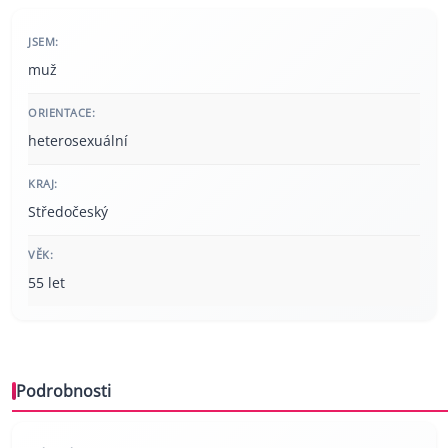
JSEM:
muž
ORIENTACE:
heterosexuální
KRAJ:
Středočeský
VĚK:
55 let
Podrobnosti