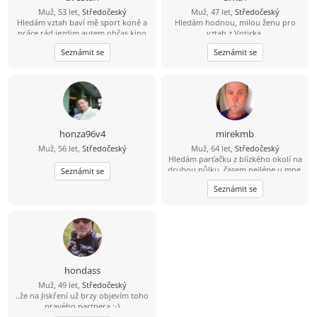
Muž, 53 let,
Středočeský
Muž, 47 let,
Středočeský
Hledám vztah baví mě sport koně a
Hledám hodnou, milou ženu pro
práce rád jezdim autem občas kino
vztah z Voticka.
Seznámit se
Seznámit se
honza96v4
mirekmb
Muž, 56 let,
Středočeský
Muž, 64 let,
Středočeský
Hledám parťačku z blízkého okolí na
druhou půlku, časem nejlépe u mne,
Seznámit se
nekuřačka, drobná postava
Seznámit se
výhodou...
hondass
Muž, 49 let,
Středočeský
..že na Jiskření už brzy objevím toho
pravého partnera :-)