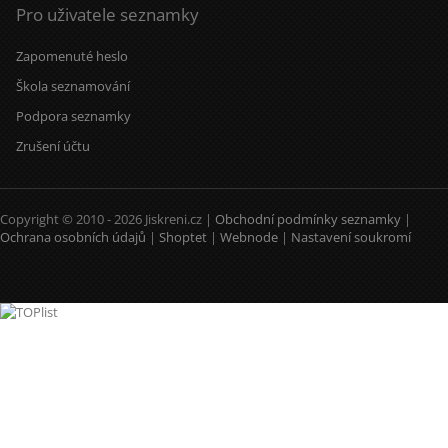
Pro uživatele seznamky
Zapomenuté heslo
Škola seznamování
Podpora seznamky
Zrušení účtu
Copyright © 2010 - 2026 Jiskreni.cz |
Obchodní podmínky seznamky
|
Ochrana osobních údajů
|
Shoptet
|
Webnode
|
Nastavení soukromí