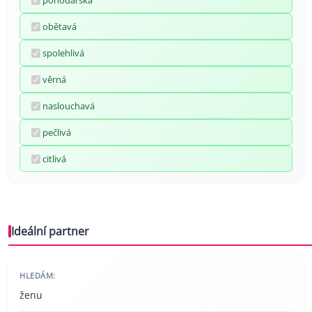
pohodářská
obětavá
spolehlivá
věrná
naslouchavá
pečlivá
citlivá
Ideální partner
HLEDÁM:
ženu