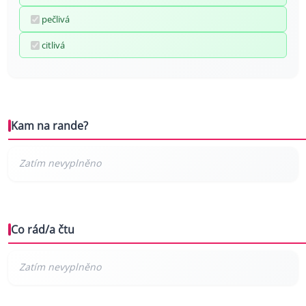
pečlivá
citlivá
Kam na rande?
Co rád/a čtu