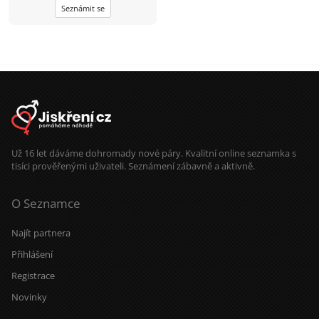
Seznámit se
Už 16 let dáváme dohromady nové páry. Kvalitní online seznamka s
tisíci prověřenými uživateli. Seznámení zábavně a aktivně.
O Seznamce
Najít partnera
Přihlášení
Registrace
Novinky