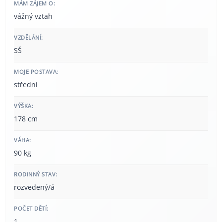
MÁM ZÁJEM O:
vážný vztah
VZDĚLÁNÍ:
SŠ
MOJE POSTAVA:
střední
VÝŠKA:
178 cm
VÁHA:
90 kg
RODINNÝ STAV:
rozvedený/á
POČET DĚTÍ:
1