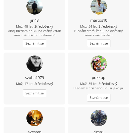
jiri48
martos10
Muž, 48 let,
Středočeský
Muž, 54 let,
Středočeský
Ahoj hledám holku na vážný vztah
Hledám starší ženu, na občasný
jsem v životě moc zklamaný.
nezávazný mazlení.
Seznámit se
Seznámit se
svoba1979
pukkup
Muž, 47 let,
Středočeský
Muž, 55 let,
Středočeský
Hledám s přízněnou duši jako já.
Seznámit se
Seznámit se
avestan
cima1