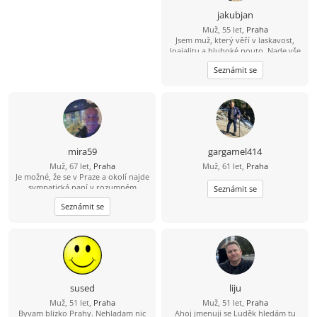
jakubjan
Muž, 55 let,
Praha
Jsem muž, který věří v laskavost,
loajalitu a hluboké pouto. Nade vše
si cením upřímnosti a sním o tom, že
Seznámit se
budu sdílet jednoduché a krásné
životní okamžiky s někým, kdo se v
něm cítí jako doma.
mira59
gargamel414
Muž, 67 let,
Praha
Muž, 61 let,
Praha
Je možné, že se v Praze a okolí najde
sympatická paní v rozumném
Seznámit se
poměru váha výška? Jestli ano a je s
Seznámit se
ní sranda, tak ať se ozve. Na kulturu
a romantické procházky nikoho
nelákám, ale na kafe určitě zajdu.
Mám rád léto a v zimně ho miluji.
Když ale má být i zima, tak k tomu
mám lyže. Nuda se mnou není, ale
sranda ano.
sused
liju
Muž, 51 let,
Praha
Muž, 51 let,
Praha
Byvam blizko Prahy. Nehladam nic
Ahoj jmenuji se Luděk hledám tu