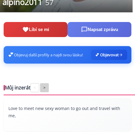
alpino2011
57
Líbí se mi
Napsat zprávu
💕
Objevuj další profily a najdi svou lásku!
💕 Objevovat
Můj inzerát
<
>
Love to meet new sexy woman to go out and travel with
me,