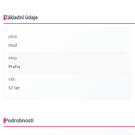
Základní údaje
JSEM:
muž
KRAJ:
Praha
VĚK:
57 let
Podrobnosti