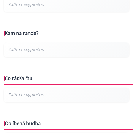
Kam na rande?
Co rád/a čtu
Oblíbená hudba