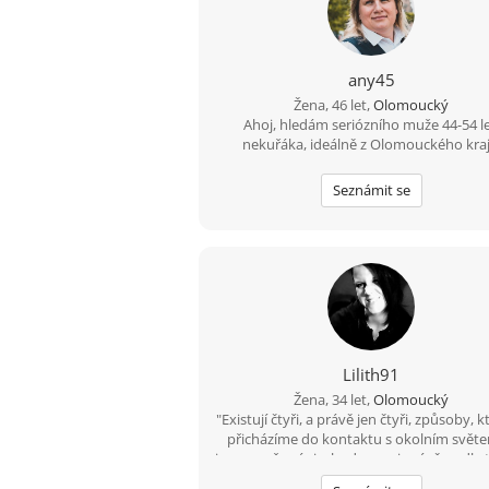
any45
Žena, 46 let,
Olomoucký
Ahoj, hledám seriózního muže 44-54 le
nekuřáka, ideálně z Olomouckého kraj
Seznámit se
Lilith91
Žena, 34 let,
Olomoucký
"Existují čtyři, a právě jen čtyři, způsoby, 
přicházíme do kontaktu s okolním světe
jsme oceňováni a hodnoceni právě podle 
čtyř kritérií: co děláme, jak vypadáme, co 