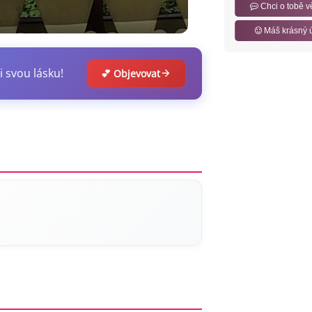
Chci o tobě v
Máš krásný 
i svou lásku!
💕 Objevovat