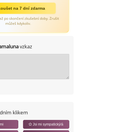
oušet na 7 dní zdarma
až po skončení zkušební doby. Zrušit
můžeš kdykoliv.
amaluna
vzkaz
edním klikem
 mi
Jsi mi sympatický/á