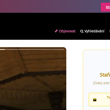
RE
💕 Objevovat
Vyhledávání
Staň
Získej ext
T