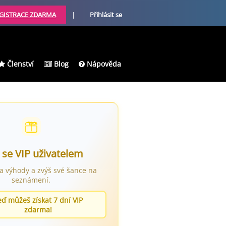
GISTRACE ZDARMA
|
Přihlásit se
Členství
Blog
Nápověda
 se VIP uživatelem
ra výhody a zvýš své šance na
seznámení.
eď můžeš získat 7 dní VIP
zdarma!