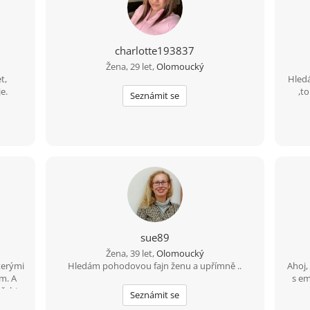
charlotte193837
Žena, 29 let,
Olomoucký
t,
Hled
e.
,t
Seznámit se
naop
Lásku
sue89
Žena, 39 let,
Olomoucký
kterými
Hledám pohodovou fajn ženu a upřímně ..
Ahoj,
m. A
s em
těchto
Seznámit se
říkáme