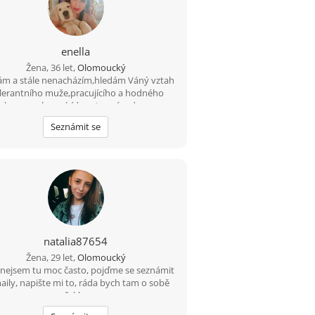
enella
Žena, 36 let,
Olomoucký
ám a stále nenacházím,hledám Váný vztah
olerantního muže,pracujícího a hodného
ak mu mohu nabídnout svvé srdce a svou
 !!!jen vážně!!Hledám i nové přátelé,jak se
Seznámit se
říká kamarádů není nikdy dost :o))
natalia87654
Žena, 29 let,
Olomoucký
 nejsem tu moc často, pojďme se seznámit
aily, napište mi to, ráda bych tam o sobě
řekla.