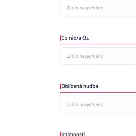
Co rád/a čtu
Oblíbená hudba
Intimnosti