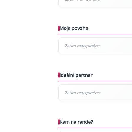
Moje povaha
Ideální partner
Kam na rande?