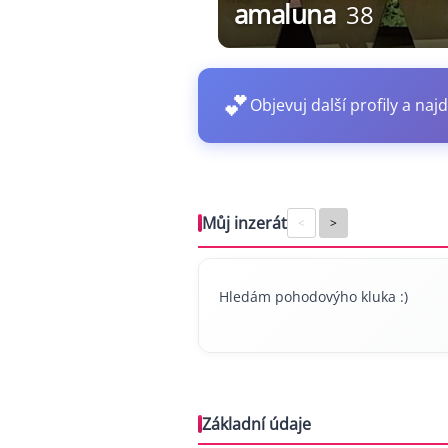
amaluna
38
💕
Objevuj další profily a najd
Můj inzerát
<
>
Hledám pohodovýho kluka :)
Základní údaje