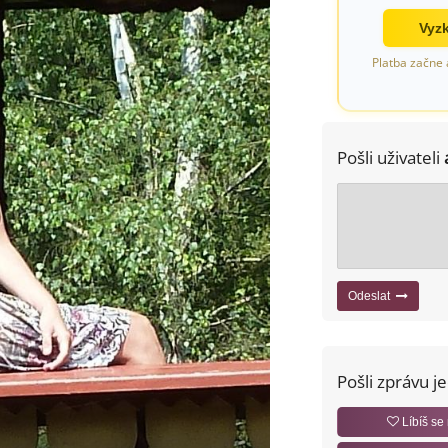
Vyzk
Platba začne 
Pošli uživateli
Odeslat
Pošli zprávu j
Líbíš se