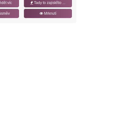
ědět víc
Tady to zajiskřilo ...
úsměv
Mrknutí