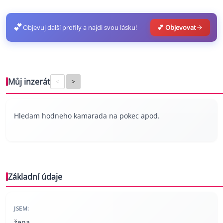
💕
Objevuj další profily a najdi svou lásku!
💕 Objevovat
Můj inzerát
<
>
Hledam hodneho kamarada na pokec apod.
Základní údaje
JSEM:
žena