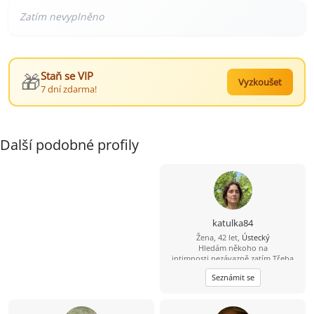
🎁
Staň se VIP
Vyzkoušet
7 dní zdarma!
Další podobné profily
katulka84
Žena, 42 let,
Ústecký
Hledám někoho na
intimnosti,nezávazně zatím.Třeba
časem i něco víc.Fotku pošlu
Seznámit se
soukromě. Ráda poznávám nová
místa a nové lidi.