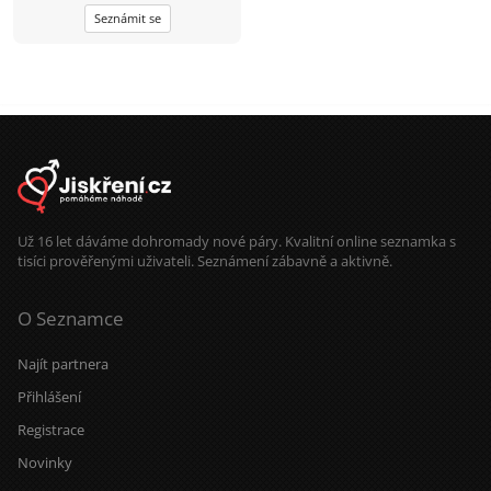
cestování, s jiskrou v oku :-)
Seznámit se
Už 16 let dáváme dohromady nové páry. Kvalitní online seznamka s
tisíci prověřenými uživateli. Seznámení zábavně a aktivně.
O Seznamce
Najít partnera
Přihlášení
Registrace
Novinky