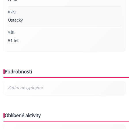
KRAJ:
Ústecký
VĚK:
51 let
Podrobnosti
Oblíbené aktivity