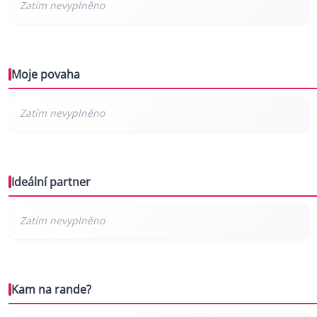
Moje povaha
Ideální partner
Kam na rande?