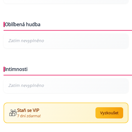
Oblíbená hudba
Intimnosti
🎁
Staň se VIP
Vyzkoušet
7 dní zdarma!