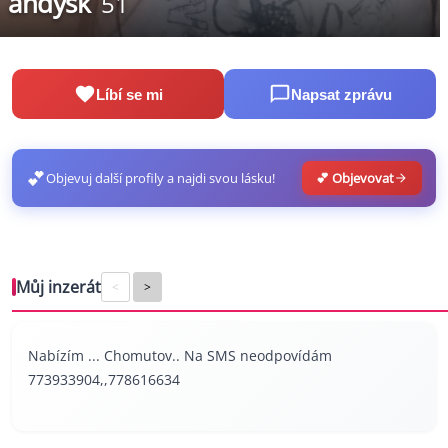
andysk
51
Líbí se mi
Napsat zprávu
💕
Objevuj další profily a najdi svou lásku!
💕 Objevovat
Můj inzerát
<
>
Nabízím ... Chomutov.. Na SMS neodpovídám
773933904,,778616634