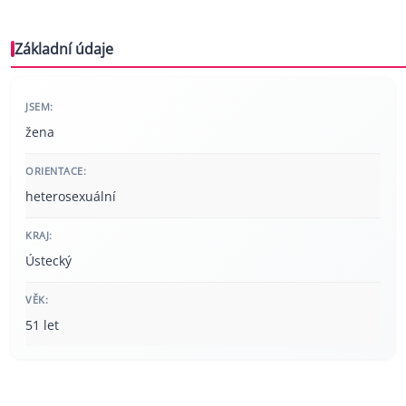
Základní údaje
JSEM:
žena
ORIENTACE:
heterosexuální
KRAJ:
Ústecký
VĚK:
51 let