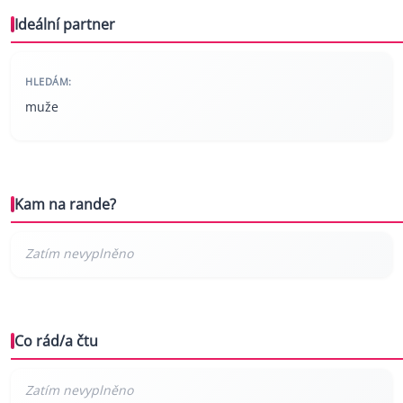
Ideální partner
HLEDÁM:
muže
Kam na rande?
Co rád/a čtu