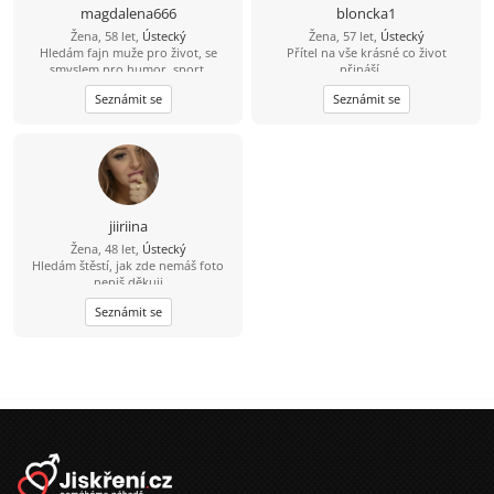
magdalena666
bloncka1
Žena, 58 let,
Ústecký
Žena, 57 let,
Ústecký
Hledám fajn muže pro život, se
Přítel na vše krásné co život
smyslem pro humor, sport,
přináší....
cestování, s jiskrou v oku :-)
Seznámit se
Seznámit se
jiiriina
Žena, 48 let,
Ústecký
Hledám štěstí, jak zde nemáš foto
nepiš děkuji
Seznámit se