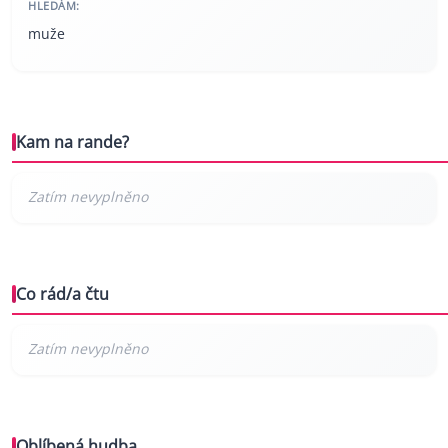
HLEDÁM:
muže
Kam na rande?
Co rád/a čtu
Oblíbená hudba