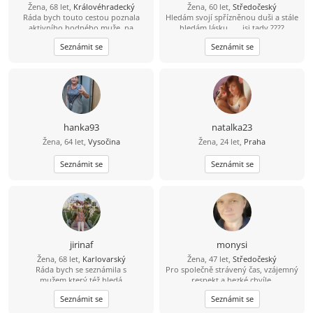
Žena, 68 let,
Královéhradecký
Žena, 60 let,
Středočeský
Ráda bych touto cestou poznala
Hledám svojí spřízněnou duši a stále
aktivního hodného muže, na
hledám lásku…… jsi tady ????
společné trávení volného času...
Seznámit se
Seznámit se
hanka93
natalka23
Žena, 64 let,
Vysočina
Žena, 24 let,
Praha
Seznámit se
Seznámit se
jirinaf
monysi
Žena, 68 let,
Karlovarský
Žena, 47 let,
Středočeský
Ráda bych se seznámila s
Pro společně strávený čas, vzájemný
mužem,který též hledá
respekt a hezké chvíle.
přítelkyni,která je již delší dobu z
Mladoboleslavsko - Nymbursko. Jen
Seznámit se
Seznámit se
nedostatku příležitosti sama,Jsem
nekuřák se zájmem vybudovat
společenská,veselá,pohodová,miluji
postupně vážný vztah.