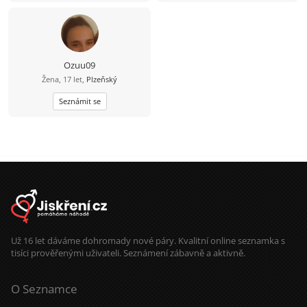
přírodu,malování, Jsem
Zodpovědnost a otevřenost.
66letá,blondýna,stř.postavy., bydlim
v Karlovych Varech.Budu ráda,jestli
mi odpovíte.Muži přiměřeného
věku, mladší, prosím nepište,pouze
Karlovy Vary.
Ozuu09
Žena, 17 let,
Plzeňský
Seznámit se
Už 16 let dáváme dohromady nové páry. Kvalitní online seznamka s
tisíci prověřenými uživateli. Seznámení zábavně a aktivně.
O Seznamce