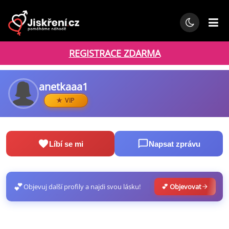
REGISTRACE ZDARMA
anetkaaa1
VIP
Líbí se mi
Napsat zprávu
💕
Objevuj další profily a najdi svou lásku!
💕 Objevovat