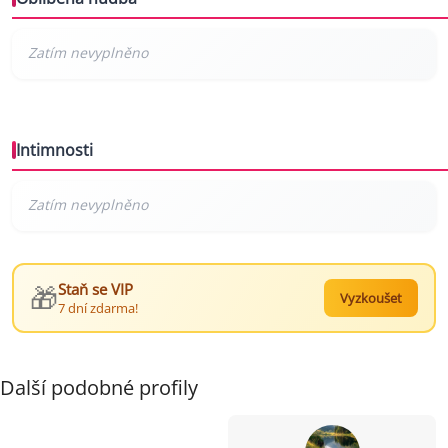
Intimnosti
🎁
Staň se VIP
Vyzkoušet
7 dní zdarma!
Další podobné profily