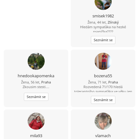
smisek1982
Žena, 44 let,
Zlínský
Hledám sympaťáka na hezké
psaníčka????
Seznámit se
hnedookapomenka
bozena55
Žena, 56 let,
Praha
Žena, 71 let,
Praha
Zkousim stesti....
Rozvedená 71/170 hledá
tolerantního sympaťáka ve věku jen
od 69-74 let z Prahy a blízkého okolí,
Seznámit se
Seznámit se
abstinent a nekuřák vítán, FOTO
napoví, osobní setkání rozhodne. Na
odpovědi bez fota nereaguji, děkuji.
Každý ve svém a přesto spolu.
Pomůžeme náhodě ?
mila93
vlamach