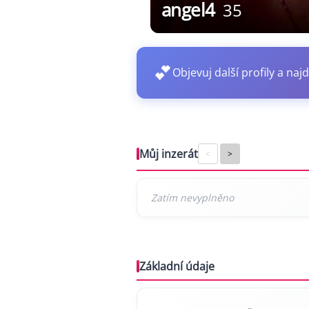
angel4
35
💕
Objevuj další profily a najd
Můj inzerát
<
>
Základní údaje