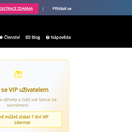
GISTRACE ZDARMA
|
Přihlásit se
Členství
Blog
Nápověda
 se VIP uživatelem
ra výhody a zvýš své šance na
seznámení.
eď můžeš získat 7 dní VIP
zdarma!