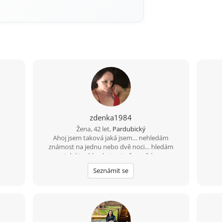
zdenka1984
Žena, 42 let,
Pardubický
Ahoj jsem taková jaká jsem… nehledám
známost na jednu nebo dvě noci… hledám
vztah který bude trvat už na vždy ❤️
Seznámit se