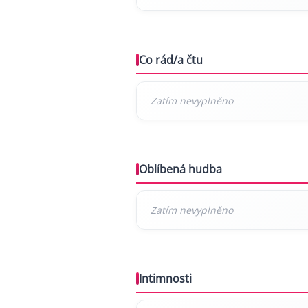
Co rád/a čtu
Oblíbená hudba
Intimnosti