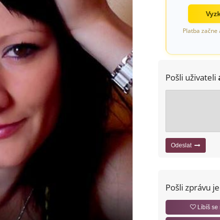
Vyzk
Platba začne 
Pošli uživateli
Odeslat
Pošli zprávu j
Líbíš se