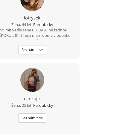
lotrysek
Žena, 44 let,
Pardubický
hci mít vedle sebe CHLAPA, né žádnou
KORU... !!! :-) Těch mám doma v botníku
dost :-)
Seznámit se
elinkajir
Žena, 25 let,
Pardubický
Seznámit se