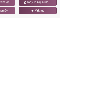
ědět víc
Tady to zajiskřilo ...
úsměv
Mrknutí