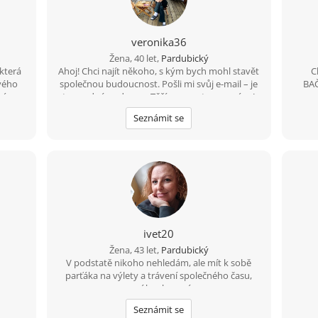
veronika36
Žena, 40 let,
Pardubický
 která
Ahoj! Chci najít někoho, s kým bych mohl stavět
C
vého
společnou budoucnost. Pošli mi svůj е-mаil – je
BAČ
 mám
to snadné a zdarma. Těším se na tvou zprávu!
jsem
Seznámit se
avým
ivet20
Žena, 43 let,
Pardubický
V podstatě nikoho nehledám, ale mít k sobě
parťáka na výlety a trávení společného času,
není k zahození.
Seznámit se