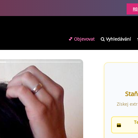
RE
💕 Objevovat
Vyhledávání
Staň
Získej ext
T