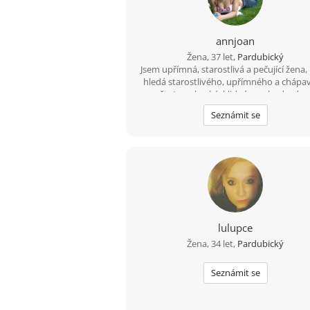
annjoan
Žena, 37 let,
Pardubický
Jsem upřímná, starostlivá a pečující žena,
hledá starostlivého, upřímného a chápa
muže. Jsem hezká, klidná a pohodová,
ráda přírodu a ráda se dívám na filmy a 
Seznámit se
ochotná jít na rande a na výlet s tím pr
mužem.
lulupce
Žena, 34 let,
Pardubický
Seznámit se