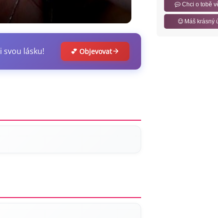
Chci o tobě v
Máš krásný 
i svou lásku!
💕 Objevovat