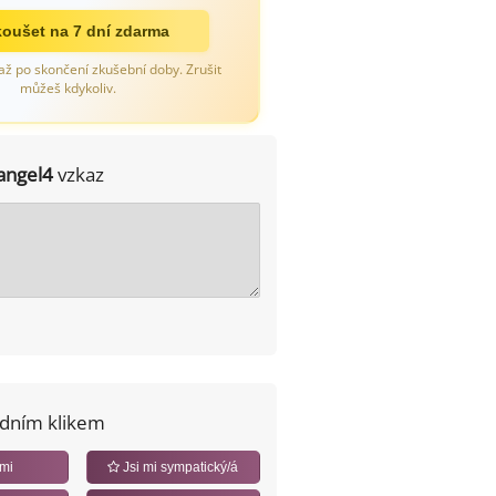
oušet na 7 dní zdarma
až po skončení zkušební doby. Zrušit
můžeš kdykoliv.
angel4
vzkaz
edním klikem
 mi
Jsi mi sympatický/á