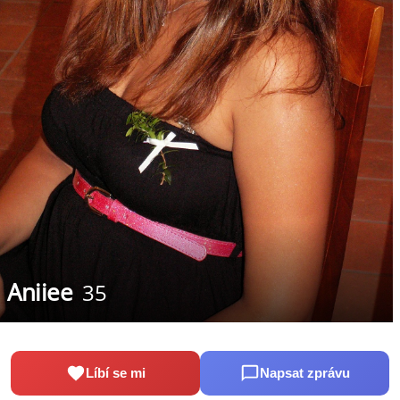
Aniiee
35
Líbí se mi
Napsat zprávu