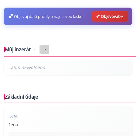
💕
Objevuj další profily a najdi svou lásku!
💕 Objevovat
Můj inzerát
<
>
Základní údaje
JSEM:
žena