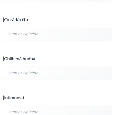
Co rád/a čtu
Oblíbená hudba
Intimnosti