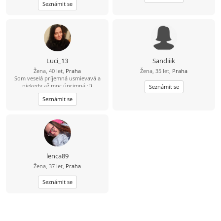
Seznámit se
mám bezplatný profil, zanech mi
prosím svou е-mаilоvоu аdrеsu,
abychom mohli pokračovat v
komunikaci tam. Mám bezplatný
profil a mohu poslat pouze jednu
zprávu denně jednomu uživateli.
Luci_13
Sandiiik
Žena, 40 let,
Praha
Žena, 35 let,
Praha
Som veselá príjemná usmievavá a
niekedy až moc úprimná :D
Seznámit se
Seznámit se
lenca89
Žena, 37 let,
Praha
Seznámit se