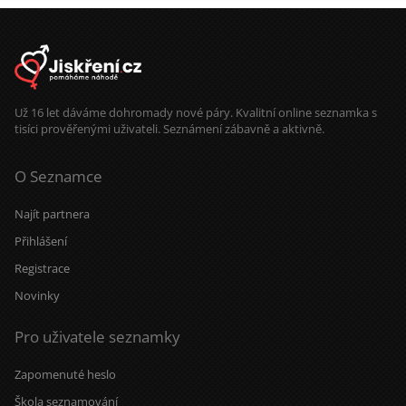
Už 16 let dáváme dohromady nové páry. Kvalitní online seznamka s
tisíci prověřenými uživateli. Seznámení zábavně a aktivně.
O Seznamce
Najít partnera
Přihlášení
Registrace
Novinky
Pro uživatele seznamky
Zapomenuté heslo
Škola seznamování