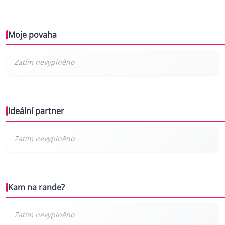
Moje povaha
Ideální partner
Kam na rande?