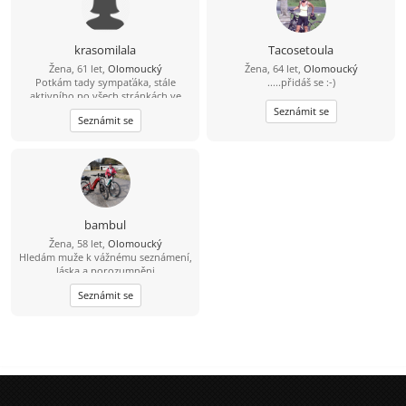
krasomilala
Tacosetoula
Žena, 61 let,
Olomoucký
Žena, 64 let,
Olomoucký
Potkám tady sympaťáka, stále
.....přidáš se :-)
aktivního po všech stránkách ve
věku 59-64 let nad 182 cm?
Seznámit se
Seznámit se
bambul
Žena, 58 let,
Olomoucký
Hledám muže k vážnému seznámení,
láska a porozumněni
Seznámit se