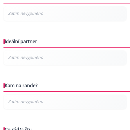
Ideální partner
Kam na rande?
Co rád/a čtu