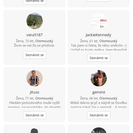
Seznámit se
,přírodu ,zahradničeni ,a ještě
dobrou kávu když je ji s kym vypit
vera5187
JackieKennedy
Žena, 72 let,
Olomoucký
Žena, 61 let,
Olomoucký
Život se má žít,ne přežívat.
Tak jsem si řekla, že něco změním :-)
Určitě to bude změna. Jsem finančně
nezávislá, ale takový kamarád na
Seznámit se
Seznámit se
slunce i do deště by mohl být fajn :-)
Jsem pěkná , ne pro každého...Mám
tři syny a dva vnuky, pořád slyším,
že chlap bude pro mě to nejlepší, co
mám mít, tak třeba mají synové
pravdu :-) Dělám to i pro sebe,, mám
ráda život na pohodu, ale pohodlná
nejsem, mám fenku Jackii a patří do
jituss
geminii
rodiny,:-)
Žena, 71 let,
Olomoucký
Žena, 66 let,
Olomoucký
Hledám pohodového muže vyšší
Mládí dávno pryč a stejně se člověku
postavy, na procházky, do divadla,
nechce trávit čas o samotě... A proto
na koncerty, výlety na kole
hledám kamaráda, přítele, lásku(?),
Seznámit se
Seznámit se
prostě někoho na sdílení času při
společných aktivitách, sdílení radostí
i starostí...