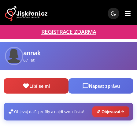
REGISTRACE ZDARMA
annak
67 let
Líbí se mi
Napsat zprávu
💕
Objevuj další profily a najdi svou lásku!
💕 Objevovat