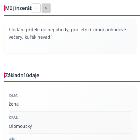
Můj inzerát
<
>
hledám přítele do nepohody, pro letní i zimní pohodové
večery, kuřák nevadí
Základní údaje
JSEM:
žena
KRAJ:
Olomoucký
VĚK: