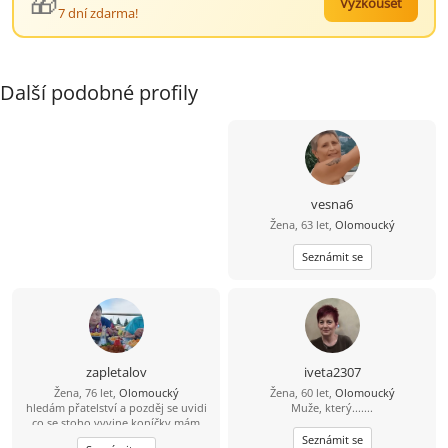
🎁
Vyzkoušet
7 dní zdarma!
Další podobné profily
vesna6
Žena, 63 let,
Olomoucký
Seznámit se
zapletalov
iveta2307
Žena, 76 let,
Olomoucký
Žena, 60 let,
Olomoucký
hledám přatelství a pozděj se uvidi
Muže, který.......
co se stoho vyvine koníčky mám
křížovky,květiny v jakekoliv podobě
Seznámit se